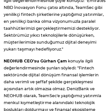
ilgili değerlendirmesinde şöyle konuştu: "Emirates
NBD İnovasyon Fonu çatısı altında, TeamSec gibi
yenilikçi fintech şirketlerine yaptığımız yatırımlar,
en yenilikçi banka olma vizyonumuzla paralel
taahhütlerimizi gerçekleştirmemizi destekliyor.
Sektörümüz yıkıcı teknolojilerle dönüşürken,
müşterilerimize sunduğumuz dijital deneyimi
yukarı taşımayı hedefliyoruz."
NEOHUB CEO'su Gürhan Çam
konuyla ilgili
değerlendirmesinde şunları söyledi: "Fintech
sektöründe dijital dönüşüm finansal işlemlerin
daha verimli ve şeffaf şekilde gerçekleşmesi
açısından artık olmazsa olmaz. DenizBank ve
NEOHUB olarak, TeamSec'e yaptığımız yatırımla
menkul kıymetleştirme alanındaki teknolojik
boşlukları doldurmayı ve finansal ekosisteme