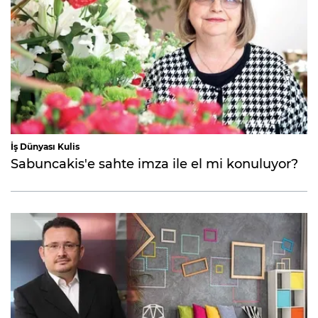
İş Dünyası Kulis
Sabuncakis'e sahte imza ile el mi konuluyor?