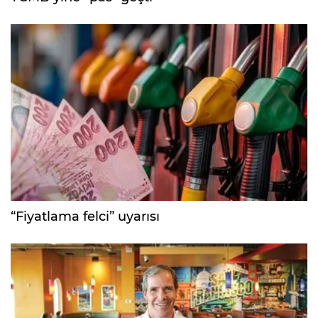
“Fiyatlama felci” uyarısı