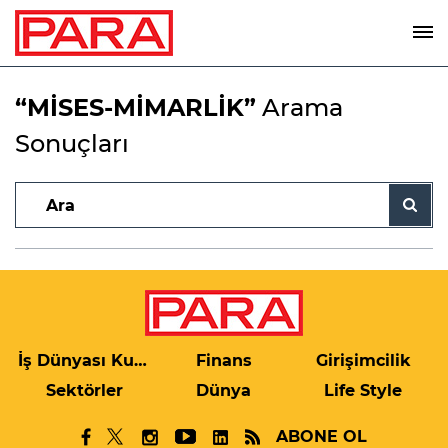
“MİSES-MİMARLİK”
Arama
Sonuçları
İş Dünyası Kulis
Finans
Girişimcilik
Sektörler
Dünya
Life Style
ABONE OL