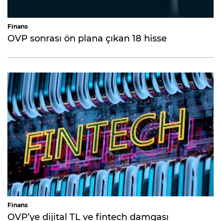
Finans
OVP sonrası ön plana çıkan 18 hisse
Finans
OVP’ye dijital TL ve fintech damgası