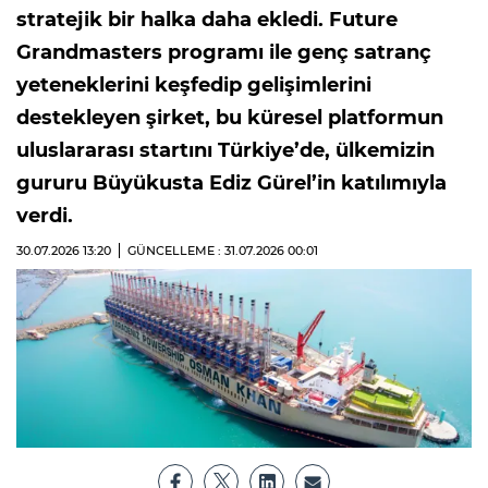
stratejik bir halka daha ekledi. Future
Grandmasters programı ile genç satranç
yeteneklerini keşfedip gelişimlerini
destekleyen şirket, bu küresel platformun
uluslararası startını Türkiye’de, ülkemizin
gururu Büyükusta Ediz Gürel’in katılımıyla
verdi.
30.07.2026
13:20
GÜNCELLEME : 31.07.2026
00:01