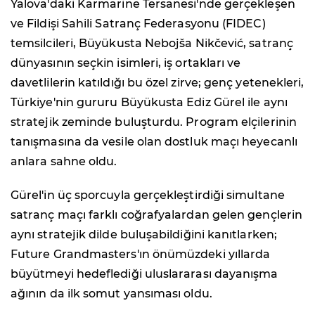
Yalova'daki Karmarine Tersanesi'nde gerçekleşen
ve Fildişi Sahili Satranç Federasyonu (FIDEC)
temsilcileri, Büyükusta Nebojša Nikčević, satranç
dünyasının seçkin isimleri, iş ortakları ve
davetlilerin katıldığı bu özel zirve; genç yetenekleri,
Türkiye'nin gururu Büyükusta Ediz Gürel ile aynı
stratejik zeminde buluşturdu. Program elçilerinin
tanışmasına da vesile olan dostluk maçı heyecanlı
anlara sahne oldu.
Gürel'in üç sporcuyla gerçekleştirdiği simultane
satranç maçı farklı coğrafyalardan gelen gençlerin
aynı stratejik dilde buluşabildiğini kanıtlarken;
Future Grandmasters'ın önümüzdeki yıllarda
büyütmeyi hedeflediği uluslararası dayanışma
ağının da ilk somut yansıması oldu.