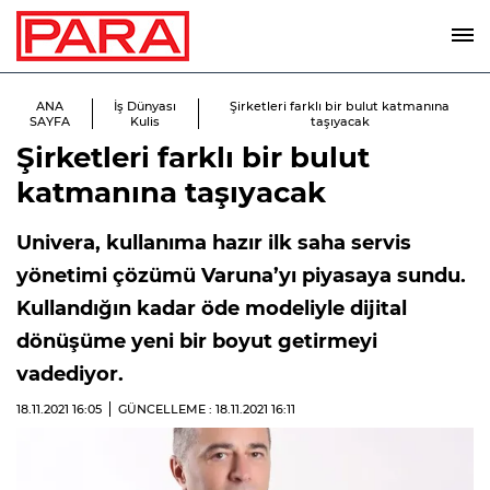
ANA
İş Dünyası
Şirketleri farklı bir bulut katmanına
SAYFA
Kulis
taşıyacak
Şirketleri farklı bir bulut
katmanına taşıyacak
Univera, kullanıma hazır ilk saha servis
yönetimi çözümü Varuna’yı piyasaya sundu.
Kullandığın kadar öde modeliyle dijital
dönüşüme yeni bir boyut getirmeyi
vadediyor.
18.11.2021
16:05
GÜNCELLEME : 18.11.2021
16:11