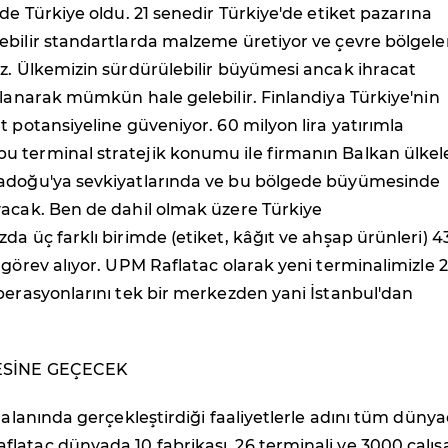
 de Türkiye oldu. 21 senedir Türkiye'de etiket pazarına
ebilir standartlarda malzeme üretiyor ve çevre bölgele
z. Ülkemizin sürdürülebilir büyümesi ancak ihracat
llanarak mümkün hale gelebilir. Finlandiya Türkiye'nin
t potansiyeline güveniyor. 60 milyon lira yatırımla
 terminal stratejik konumu ile firmanın Balkan ülkele
adoğu'ya sevkiyatlarında ve bu bölgede büyümesinde
yacak. Ben de dahil olmak üzere Türkiye
da üç farklı birimde (etiket, kâğıt ve ahşap ürünleri) 4
 görev alıyor. UPM Raflatac olarak yeni terminalimizle 2
perasyonlarını tek bir merkezden yani İstanbul'dan
ESİNE GEÇECEK
k alanında gerçekleştirdiği faaliyetlerle adını tüm düny
atac dünyada 10 fabrikası, 26 terminali ve 3000 çalış