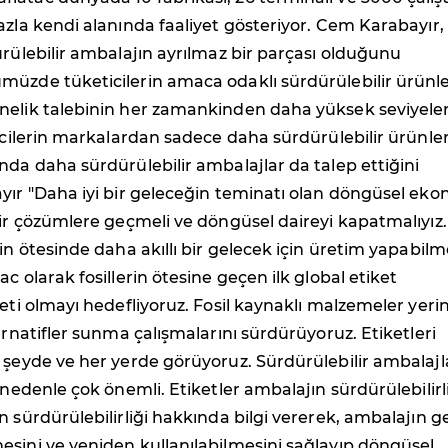
azla kendi alanında faaliyet gösteriyor. Cem Karabayır,
ürülebilir ambalajın ayrılmaz bir parçası olduğunu
müzde tüketicilerin amaca odaklı sürdürülebilir ürünl
nelik talebinin her zamankinden daha yüksek seviyele
ticilerin markalardan sadece daha sürdürülebilir ürünle
nda daha sürdürülebilir ambalajlar da talep ettiğini
yır "Daha iyi bir geleceğin teminatı olan döngüsel ek
lir çözümlere geçmeli ve döngüsel daireyi kapatmalıyız
rin ötesinde daha akıllı bir gelecek için üretim yapabil
c olarak fosillerin ötesine geçen ilk global etiket
keti olmayı hedefliyoruz. Fosil kaynaklı malzemeler yeri
ternatifler sunma çalışmalarını sürdürüyoruz. Etiketleri
 şeyde ve her yerde görüyoruz. Sürdürülebilir ambalaj
 nedenle çok önemli. Etiketler ambalajın sürdürülebilirl
n sürdürülebilirliği hakkında bilgi vererek, ambalajın ge
sini ve yeniden kullanılabilmesini sağlayıp döngüsel