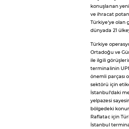
konuşlanan yeni 
ve ihracat potan
Türkiye'ye olan g
dünyada 21 ülkey
Türkiye operasy
Ortadoğu ve Gü
ile ilgili görüş
terminalinin UP
önemli parçası ol
sektörü için eti
İstanbul'daki me
yelpazesi sayesi
bölgedeki konum
Raflatac için Tür
İstanbul termina