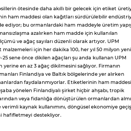
illerin ötesinde daha akıllı bir gelecek için etiket üreti
inin ham maddesi olan kağıtları sürdürülebilir endüstriy
e ediyor; bu ormanlardaki ham maddeyle üretim yapı
ansızlaşma azalırken ham madde için kullanılan
çümü ve ağaç sayıları düzenli olarak artıyor. UPM
t malzemeleri için her dakika 100, her yıl 50 milyon yeni
20-25 sene önce dikilen ağaçları şu anda kullanan UPM
ın yerine en az 3 ağaç dikilmesini sağlıyor. Firmanın
rmanları Finlandiya ve Baltık bölgelerinde yer alırken
manlardan faydalanmıyorlar. Etiketlerinin ham maddesi
şaba yönelen Finlandiyalı şirket hiçbir ahşabı, tropik
ından veya fidanlığa dönüştürülen ormanlardan almı
 verimli kaynak kullanımını, döngüsel ekonomiye geçiş
ni hafifletmeyi destekliyor.