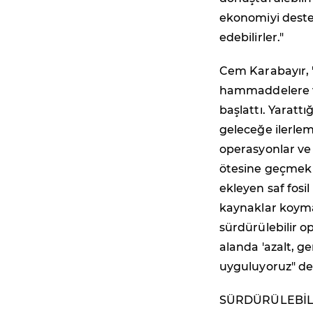
ekonomiyi destek
edebilirler."
Cem Karabayır, "
hammaddelere 
başlattı. Yarattı
geleceğe ilerlem
operasyonlar ve 
ötesine geçmek
ekleyen saf fosi
kaynaklar koym
sürdürülebilir o
alanda 'azalt, ge
uyguluyoruz" de
SÜRDÜRÜLEBİLİ