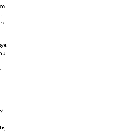
tim
.
in
sya,
onu
l
n
PM
tış