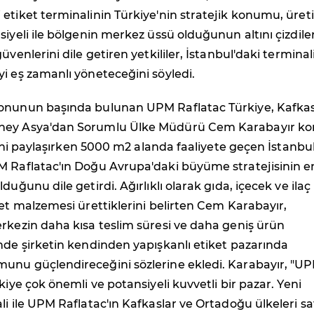
etiket terminalinin Türkiye'nin stratejik konumu, üre
siyeli ile bölgenin merkez üssü olduğunun altını çizdiler
üvenlerini dile getiren yetkililer, İstanbul'daki terminal
i eş zamanlı yöneteceğini söyledi.
onunun başında bulunan UPM Raflatac Türkiye, Kafka
ney Asya'dan Sorumlu Ülke Müdürü Cem Karabayır k
lerini paylaşırken 5000 m2 alanda faaliyete geçen İstanbu
M Raflatac'ın Doğu Avrupa'daki büyüme stratejisinin e
duğunu dile getirdi. Ağırlıklı olarak gıda, içecek ve ilaç
ket malzemesi ürettiklerini belirten Cem Karabayır,
rkezin daha kısa teslim süresi ve daha geniş ürün
nde şirketin kendinden yapışkanlı etiket pazarında
unu güçlendireceğini sözlerine ekledi. Karabayır, "U
kiye çok önemli ve potansiyeli kuvvetli bir pazar. Yeni
li ile UPM Raflatac'ın Kafkaslar ve Ortadoğu ülkeleri sa