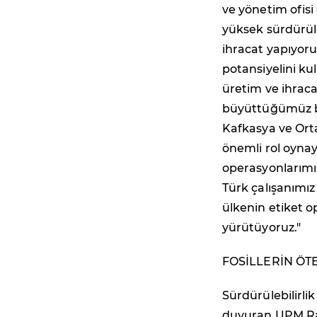
ve yönetim ofisi
yüksek sürdürül
ihracat yapıyoru
potansiyelini ku
üretim ve ihraca
büyüttüğümüz bu
Kafkasya ve Ort
önemli rol oyna
operasyonlarımız
Türk çalışanımız
ülkenin etiket o
yürütüyoruz."
FOSİLLERİN ÖT
Sürdürülebilirli
duyuran UPM Rafl