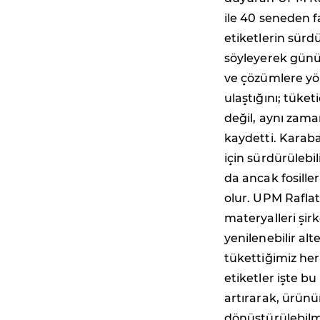
ile 40 seneden f
etiketlerin sürd
söyleyerek günü
ve çözümlere yö
ulaştığını; tüke
değil, aynı zama
kaydetti. Karaba
için sürdürülebi
da ancak fosille
olur. UPM Raflata
materyalleri şir
yenilenebilir al
tükettiğimiz her
etiketler işte bu
artırarak, ürünü
dönüştürülebilme