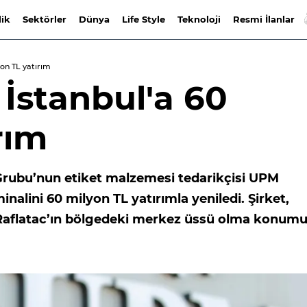
lik
Sektörler
Dünya
Life Style
Teknoloji
Resmi İlanlar
on TL yatırım
İstanbul'a 60
rım
M Grubu’nun etiket malzemesi tedarikçisi UPM
nalini 60 milyon TL yatırımla yeniledi. Şirket,
M Raflatac’ın bölgedeki merkez üssü olma konum