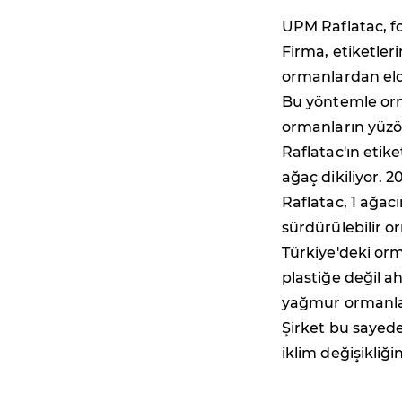
UPM Raflatac, fos
Firma, etiketler
ormanlardan eld
Bu yöntemle orm
ormanların yüzöl
Raflatac'ın etike
ağaç dikiliyor. 
Raflatac, 1 ağac
sürdürülebilir o
Türkiye'deki or
plastiğe değil ah
yağmur ormanlar
Şirket bu sayede
iklim değişikliği