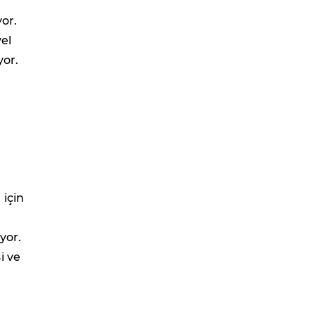
yor.
el
yor.
 için
yor.
i ve