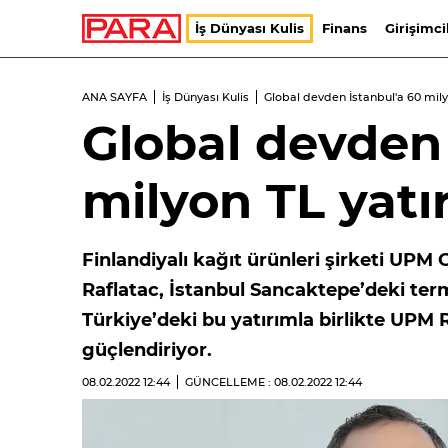
İş Dünyası Kulis
Finans
Girişimci
ANA SAYFA
İş Dünyası Kulis
Global devden İstanbul'a 60 mily
Global devden 
milyon TL yatı
Finlandiyalı kağıt ürünleri şirketi UP
Raflatac, İstanbul Sancaktepe’deki termi
Türkiye’deki bu yatırımla birlikte UP
güçlendiriyor.
08.02.2022
12:44
GÜNCELLEME : 08.02.2022
12:44