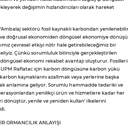
leyerek değişimin hızlandırıcıları olarak hareket
Ambalaj sektörü fosil kaynaklı karbondan yenilenebili
ve doğrusal ekonomiden döngüsel ekonomiye dönüş
ğımız çevresel etkiyi nötr hale getirebileceğimiz bir
eliyiz. Çünkü sorumluluk bilinciyle gerçekleştirilen
döngüsel ekonomi rekabet avantajı oluşturur. Fosiller
 UPM Raflatac için karbon döngüsüne karbon yükü
l karbon kaynaklarını azaltmak veya yerlerine başka
ak anlamına geliyor. Sorumlu hammadde tedariki ve
perasyonlardan yenilikçi ürün ve hizmetlere kadar her
ri dönüştür, yenile ve yeniden kullan' ilkelerini
di.
R ORMANCILIK ANLAYIŞI