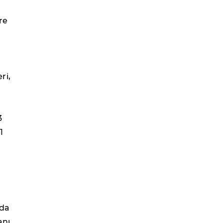
re
ri,
3
1
ada
anı