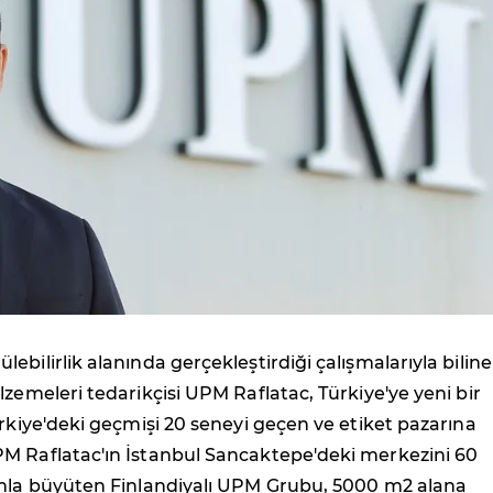
ebilirlik alanında gerçekleştirdiği çalışmalarıyla bilin
lzemeleri tedarikçisi UPM Raflatac, Türkiye'ye yeni bir
ürkiye'deki geçmişi 20 seneyi geçen ve etiket pazarına
M Raflatac'ın İstanbul Sancaktepe'deki merkezini 60
ımla büyüten Finlandiyalı UPM Grubu, 5000 m2 alana