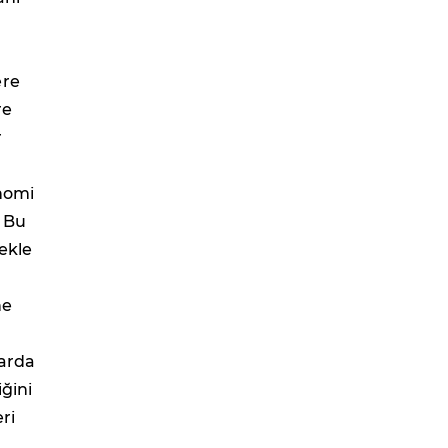
ere
re
r
onomi
. Bu
mekle
ne
larda
iğini
ri