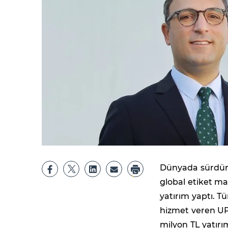
Dünyada sürdürül
global etiket ma
yatırım yaptı. T
hizmet veren UP
milyon TL yatır