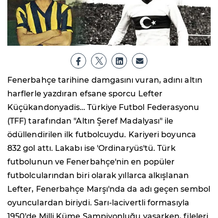
Fenerbahçe tarihine damgasını vuran, adını altın
harflerle yazdıran efsane sporcu Lefter
Küçükandonyadis… Türkiye Futbol Federasyonu
(TFF) tarafından "Altın Şeref Madalyası" ile
ödüllendirilen ilk futbolcuydu. Kariyeri boyunca
832 gol attı. Lakabı ise 'Ordinaryüs'tü. Türk
futbolunun ve Fenerbahçe'nin en popüler
futbolcularından biri olarak yıllarca alkışlanan
Lefter, Fenerbahçe Marşı'nda da adı geçen sembol
oyunculardan biriydi. Sarı-lacivertli formasıyla
1950'de Milli Küme Şampiyonluğu yaşarken, fileleri