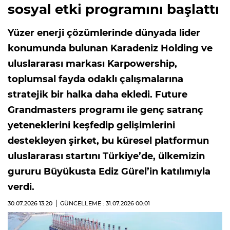
sosyal etki programını başlattı
Yüzer enerji çözümlerinde dünyada lider
konumunda bulunan Karadeniz Holding ve
uluslararası markası Karpowership,
toplumsal fayda odaklı çalışmalarına
stratejik bir halka daha ekledi. Future
Grandmasters programı ile genç satranç
yeteneklerini keşfedip gelişimlerini
destekleyen şirket, bu küresel platformun
uluslararası startını Türkiye’de, ülkemizin
gururu Büyükusta Ediz Gürel’in katılımıyla
verdi.
30.07.2026
13:20
GÜNCELLEME : 31.07.2026
00:01