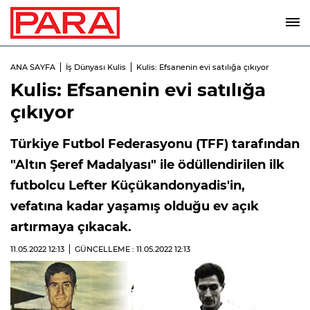
ANA SAYFA
İş Dünyası Kulis
Kulis: Efsanenin evi satılığa çıkıyor
Kulis: Efsanenin evi satılığa
çıkıyor
Türkiye Futbol Federasyonu (TFF) tarafından
"Altın Şeref Madalyası" ile ödüllendirilen ilk
futbolcu Lefter Küçükandonyadis'in,
vefatına kadar yaşamış olduğu ev açık
artırmaya çıkacak.
11.05.2022
12:13
GÜNCELLEME : 11.05.2022
12:13