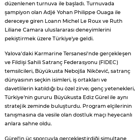
düzenlenen turnuva ile başladı. Turnuvada
şampiyon olan Adjé Yohan Philippe Ouaga ile
dereceye giren Loann Michel Le Roux ve Ruth
Liliane Camara uluslararası deneyimlerini
pekiştirmek üzere Türkiye'ye geldi.
Yalova'daki Karmarine Tersanesi'nde gerçekleşen
ve Fildişi Sahili Satranç Federasyonu (FIDEC)
temsilcileri, Büyükusta Nebojša Nikčević, satranç
dünyasının seçkin isimleri, iş ortakları ve
davetlilerin katıldığı bu özel zirve; genç yetenekleri,
Türkiye'nin gururu Büyükusta Ediz Gürel ile aynı
stratejik zeminde buluşturdu. Program elçilerinin
tanışmasına da vesile olan dostluk maçı heyecanlı
anlara sahne oldu.
Gürel'in üç sporcuyla gerçekleştirdiği simultane