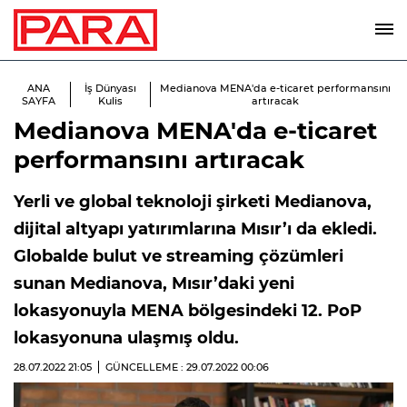
ANA
İş Dünyası
Medianova MENA'da e-ticaret performansını
SAYFA
Kulis
artıracak
Medianova MENA'da e-ticaret
performansını artıracak
Yerli ve global teknoloji şirketi Medianova,
dijital altyapı yatırımlarına Mısır’ı da ekledi.
Globalde bulut ve streaming çözümleri
sunan Medianova, Mısır’daki yeni
lokasyonuyla MENA bölgesindeki 12. PoP
lokasyonuna ulaşmış oldu.
28.07.2022
21:05
GÜNCELLEME : 29.07.2022
00:06