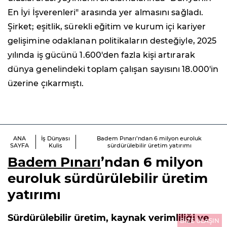
En İyi İşverenleri" arasında yer almasını sağladı.
Şirket; eşitlik, sürekli eğitim ve kurum içi kariyer
gelişimine odaklanan politikaların desteğiyle, 2025
yılında iş gücünü 1.600'den fazla kişi artırarak
dünya genelindeki toplam çalışan sayısını 18.000'in
üzerine çıkarmıştı.
ANA
İş Dünyası
Badem Pınarı’ndan 6 milyon euroluk
SAYFA
Kulis
sürdürülebilir üretim yatırımı
Badem Pınarı
’ndan 6 milyon
euroluk sürdürülebilir üretim
yatırımı
Sürdürülebilir üretim, kaynak verimliliği ve
BİZE ULAŞIN