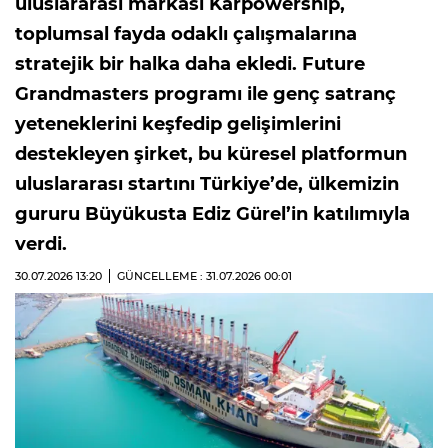
uluslararası markası Karpowership,
toplumsal fayda odaklı çalışmalarına
stratejik bir halka daha ekledi. Future
Grandmasters programı ile genç satranç
yeteneklerini keşfedip gelişimlerini
destekleyen şirket, bu küresel platformun
uluslararası startını Türkiye’de, ülkemizin
gururu Büyükusta Ediz Gürel’in katılımıyla
verdi.
30.07.2026
13:20
GÜNCELLEME : 31.07.2026
00:01