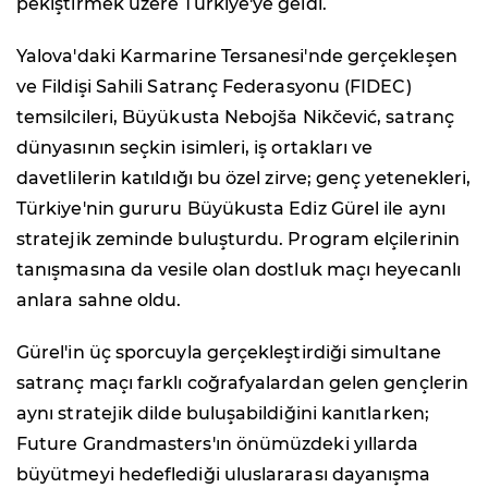
pekiştirmek üzere Türkiye'ye geldi.
Yalova'daki Karmarine Tersanesi'nde gerçekleşen
ve Fildişi Sahili Satranç Federasyonu (FIDEC)
temsilcileri, Büyükusta Nebojša Nikčević, satranç
dünyasının seçkin isimleri, iş ortakları ve
davetlilerin katıldığı bu özel zirve; genç yetenekleri,
Türkiye'nin gururu Büyükusta Ediz Gürel ile aynı
stratejik zeminde buluşturdu. Program elçilerinin
tanışmasına da vesile olan dostluk maçı heyecanlı
anlara sahne oldu.
Gürel'in üç sporcuyla gerçekleştirdiği simultane
satranç maçı farklı coğrafyalardan gelen gençlerin
aynı stratejik dilde buluşabildiğini kanıtlarken;
Future Grandmasters'ın önümüzdeki yıllarda
büyütmeyi hedeflediği uluslararası dayanışma