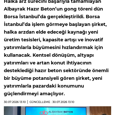
Halka arz sürecini başarıyla tamamlayan
Albayrak Hazır Beton’un gong töreni dün
Borsa İstanbul’da gerçekleştirildi. Borsa
İstanbul’da işlem görmeye başlayan şirket,
halka arzdan elde edeceği kaynağı yeni
üretim tesisleri, kapasite artışı ve inovatif
yatırımlarla büyümesini hızlandırmak için
kullanacak. Kentsel dönüşüm, altyapı
yatırımları ve artan konut ihtiyacının
desteklediği hazır beton sektöründe önemli
bir büyüme potansiyeli gören şirket, yeni
yatırımlarla pazardaki konumunu
güçlendirmeyi amaçlıyor.
30.07.2026
13:10
GÜNCELLEME : 30.07.2026
13:10