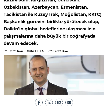
Kazakistan, Kırgızistan, Gürcistan,
Özbekistan, Azerbaycan, Ermenistan,
Tacikistan ile Kuzey Irak, Moğolistan, KKTC)
Başkanlık görevini birlikte yürütecek olup,
Daikin’in global hedeflerine ulaşması için
çalışmalarına daha büyük bir coğrafyada
devam edecek.
07.11.2023
14:42
GÜNCELLEME : 07.11.2023
14:42