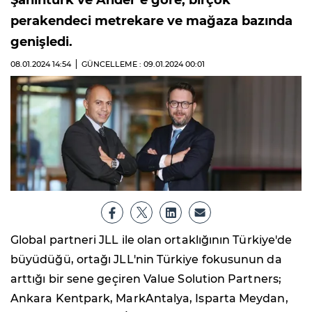
Şahintürk ve Ander’e göre, birçok
perakendeci metrekare ve mağaza bazında
genişledi.
08.01.2024
14:54
GÜNCELLEME : 09.01.2024
00:01
Global partneri JLL ile olan ortaklığının Türkiye'de
büyüdüğü, ortağı JLL'nin Türkiye fokusunun da
arttığı bir sene geçiren Value Solution Partners;
Ankara Kentpark, MarkAntalya, Isparta Meydan,