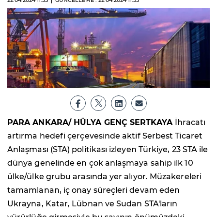
22.04.2024
11:55
GÜNCELLEME : 22.04.2024
11:55
PARA ANKARA/ HÜLYA GENÇ SERTKAYA
İhracatı
artırma hedefi çerçevesinde aktif Serbest Ticaret
Anlaşması (STA) politikası izleyen Türkiye, 23 STA ile
dünya genelinde en çok anlaşmaya sahip ilk 10
ülke/ülke grubu arasında yer alıyor. Müzakereleri
tamamlanan, iç onay süreçleri devam eden
Ukrayna, Katar, Lübnan ve Sudan STA'ların