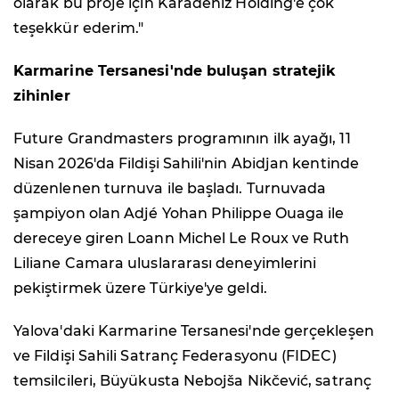
olarak bu proje için Karadeniz Holding'e çok
teşekkür ederim."
Karmarine Tersanesi'nde buluşan stratejik
zihinler
Future Grandmasters programının ilk ayağı, 11
Nisan 2026'da Fildişi Sahili'nin Abidjan kentinde
düzenlenen turnuva ile başladı. Turnuvada
şampiyon olan Adjé Yohan Philippe Ouaga ile
dereceye giren Loann Michel Le Roux ve Ruth
Liliane Camara uluslararası deneyimlerini
pekiştirmek üzere Türkiye'ye geldi.
Yalova'daki Karmarine Tersanesi'nde gerçekleşen
ve Fildişi Sahili Satranç Federasyonu (FIDEC)
temsilcileri, Büyükusta Nebojša Nikčević, satranç