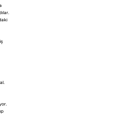
a
ılar.
daki
iş
al.
yor.
ıp