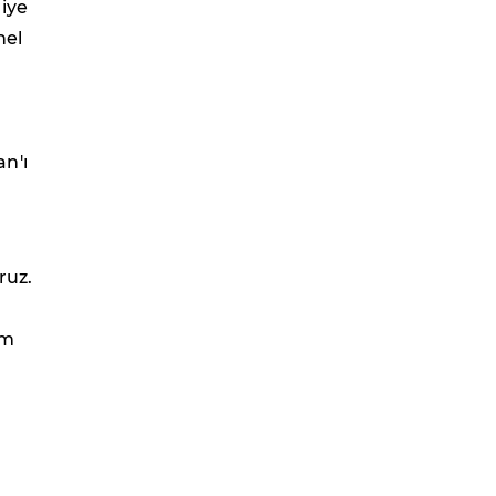
iye
nel
n'ı
ruz.
im