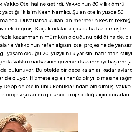
 Vakko Otel haline getirdi. Vakko'nun 80 yıllık ömrü
 yaptığı ilk isim Kaan Namlıcı. Şu an otelin yüzde 50
zamanda. Duvarlarda kullanılan mermerin kesim tekniğ
ıya eli değmiş. Küçük odalarla çok daha fazla müşteri
 fazla kazanmanın mümkün olduğunu bildiği halde, bir
alarla Vakko'nun refah algısını otel projesine de yansıt
il yaşam olduğu 20. yüzyılın ilk yarısını hatırlatan stiliyl
şında Vakko markasının güvenini kazanmayı başarmış.
da bulunuyor. Bu otelde bir gece kalanlar kadar aylar
r de oluyor. Hizmete açılalı henüz bir yıl olmasına ra
y Depp de otelin ünlü konuklarından biri olmuş. Vakko
ce projesi şu an en görünür proje olduğu için buradan