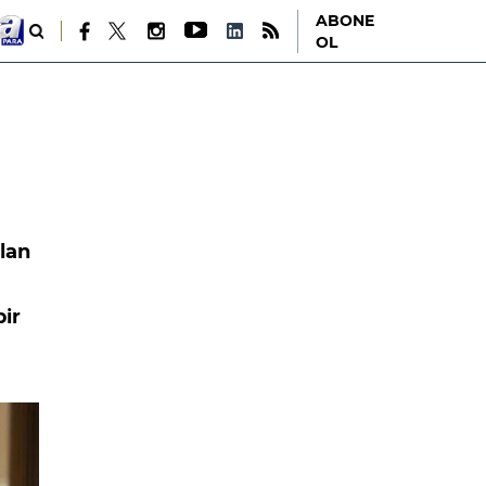
ABONE
OL
lan
bir