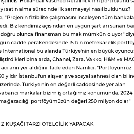
liştiricisi Hollandalı Vastned Retail N.V.'nin portföyünü s
lıyı satın alma sürecinde ilk sermayeyi nasıl buldunuz?'
, "Projenin fizibilite çalışmasını inceleyen tüm bankala
edi. Biz kendimiz açısından en uygun şartları sunan b
roje doğru olunca finansman bulmak mümkün oluyor" diy
Bugün cadde perakendesinde 15 bin metrekarelik portfö
e International bu alanda Türkiye'nin en büyük oyuncu
liştirdikleri binalarda, Chanel, Zara, Vakko, H&M ve MA
racıların yer aldığını ifade eden Namlıcı, "Portföyümüz
150 yıldır İstanbul'un alışveriş ve sosyal sahnesi olan bili
 üzerinde. Türkiye'nin en değerli caddesinde yer alan
abancı markalar bizim iş ortağımız konumunda. 2024 
e mağazacılığı portföyümüzün değeri 250 milyon dolar"
 Z KUŞAĞI TARZI OTELCİLİK YAPACAK