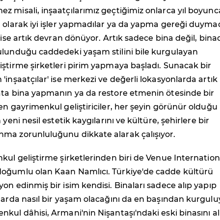
 misali, inşaatçılarımız geçtiğimiz onlarca yıl boyunc
 olarak iyi işler yapmadılar ya da yapma gereği duymad
z ise artık devran dönüyor. Artık sadece bina değil, bina
ulunduğu caddedeki yaşam stilini bile kurgulayan
ştirme şirketleri pirim yapmaya başladı. Sunacak bir
'inşaatçılar' ise merkezi ve değerli lokasyonlarda artık 
ata bina yapmanın ya da restore etmenin ötesinde bir
en gayrimenkul geliştiriciler, her şeyin görünür olduğu
 yeni nesil estetik kaygılarını ve kültüre, şehirlere bir
ma zorunluluğunu dikkate alarak çalışıyor.
kul geliştirme şirketlerinden biri de Venue Internation
oğumlu olan Kaan Namlıcı. Türkiye'de cadde kültürü
on edinmiş bir isim kendisi. Binaları sadece alıp yapıp
larda nasıl bir yaşam olacağını da en başından kurgulu
kul dâhisi, Armani'nin Nişantaşı'ndaki eski binasını al