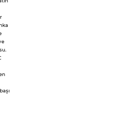
atın
r
anka
e
ye
su.
C
nen
başı