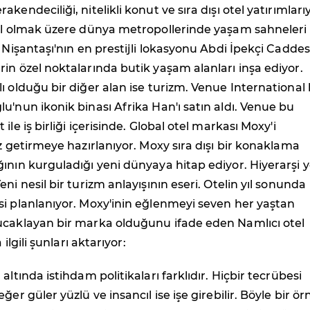
kendeciliği, nitelikli konut ve sıra dışı otel yatırımları
bul olmak üzere dünya metropollerinde yaşam sahneleri
a Nişantaşı'nın en prestijli lokasyonu Abdi İpekçi Caddes
in özel noktalarında butik yaşam alanları inşa ediyor.
ı olduğu bir diğer alan ise turizm. Venue International 
u'nun ikonik binası Afrika Han'ı satın aldı. Venue bu
ile iş birliği içerisinde. Global otel markası Moxy'i
ez getirmeye hazırlanıyor. Moxy sıra dışı bir konaklama
ının kurguladığı yeni dünyaya hitap ediyor. Hiyerarşi y
ni nesil bir turizm anlayışının eseri. Otelin yıl sonunda
i planlanıyor. Moxy'inin eğlenmeyi seven her yaştan
ucaklayan bir marka olduğunu ifade eden Namlıcı otel
 ilgili şunları aktarıyor:
altında istihdam politikaları farklıdır. Hiçbir tecrübesi
ğer güler yüzlü ve insancıl ise işe girebilir. Böyle bir ö