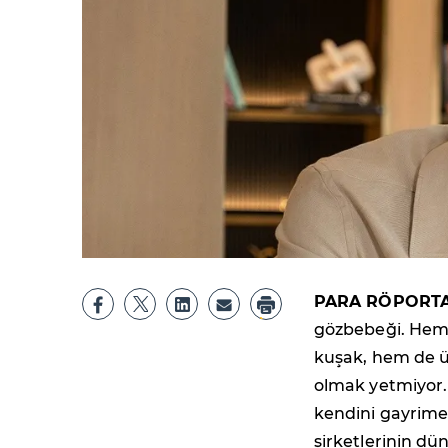
PARA RÖPORTA
gözbebeği. Hem 
kuşak, hem de ül
olmak yetmiyor.
kendini gayrimen
şirketlerinin dün