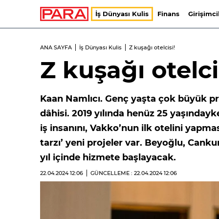
İş Dünyası Kulis
Finans
Girişimci
ANA SAYFA
İş Dünyası Kulis
Z kuşağı otelcisi!
Z kuşağı otelci
Kaan Namlıcı. Genç yaşta çok büyük pro
dâhisi. 2019 yılında henüz 25 yaşınday
iş insanını, Vakko’nun ilk otelini yapma
tarzı’ yeni projeler var. Beyoğlu, Canku
yıl içinde hizmete başlayacak.
22.04.2024
12:06
GÜNCELLEME : 22.04.2024
12:06