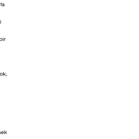
yla
i
bir
ok,
rnek