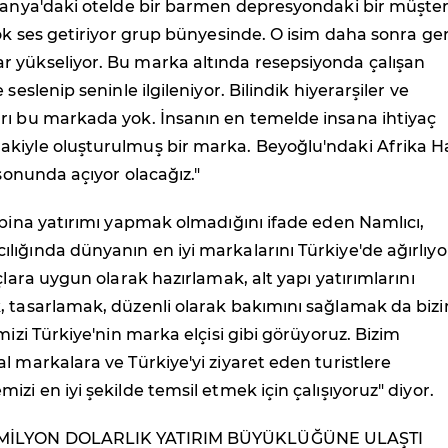
spanya'daki otelde bir barmen depresyondaki bir müşter
çok ses getiriyor grup bünyesinde. O isim daha sonra ge
 yükseliyor. Bu marka altında resepsiyonda çalışan
 seslenip seninle ilgileniyor. Bilindik hiyerarşiler ve
rı bu markada yok. İnsanın en temelde insana ihtiyaç
kiyle oluşturulmuş bir marka. Beyoğlu'ndaki Afrika Ha
 sonunda açıyor olacağız."
 bina yatırımı yapmak olmadığını ifade eden Namlıcı,
ığında dünyanın en iyi markalarını Türkiye'de ağırlıyo
çlara uygun olarak hazırlamak, alt yapı yatırımlarını
, tasarlamak, düzenli olarak bakımını sağlamak da biz
mizi Türkiye'nin marka elçisi gibi görüyoruz. Bizim
l markalara ve Türkiye'yi ziyaret eden turistlere
izi en iyi şekilde temsil etmek için çalışıyoruz" diyor.
MİLYON DOLARLIK YATIRIM BÜYÜKLÜĞÜNE ULAŞTI