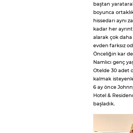
baştan yaratarak
boyunca ortaklık
hissedarı aynı 
kadar her ayrınt
alarak çok daha
evden farksız od
Önceliğin kar değ
Namlıcı genç ya
Otelde 30 adet o
kalmak isteyenle
6 ay önce Johnn
Hotel & Residen
başladık.