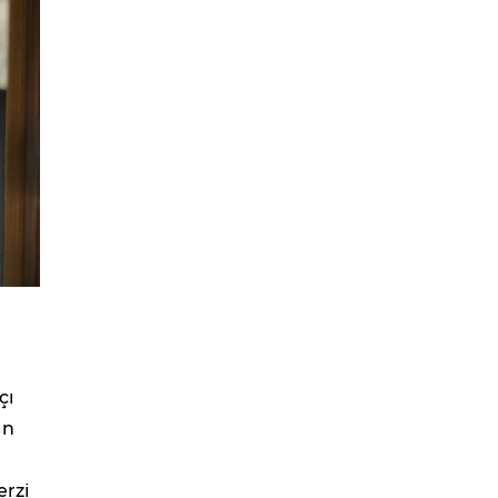
çı
ün
erzi