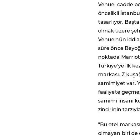
Venue, cadde pera
öncelikli İstan
tasarlıyor. Başt
olmak üzere şehr
Venue'nün iddial
süre önce Beyoğl
noktada Marriott 
Türkiye'ye ilk k
markası. Z kuşağ
samimiyet var. Ye
faaliyete geçmes
samimi insanı k
zincirinin tarzıyla
"Bu otel markası 
olmayan biri de e