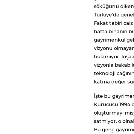
söküğünü dikemez
Türkiye'de genel
Fakat tabiri cai
hatta binanın b
gayrimenkul geli
vizyonu olmayan 
bulamıyor. İnşa
vizyonla bakabil
teknoloji çağının
katma değer sun
İşte bu gayrimen
Kurucusu 1994 d
oluşturmayı misy
satmıyor, o bina
Bu genç gayrimen