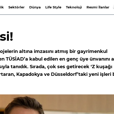
lik
Sektörler
Dünya
Life Style
Teknoloji
Resmi İlanlar
si!
jelerin altına imzasını atmış bir gayrimenkul
ken TÜSİAD’a kabul edilen en genç üye ünvanını a
sıyla tanıdık. Sırada, çok ses getirecek ‘Z kuşağı
rtaran, Kapadokya ve Düsseldorf’taki yeni işleri 