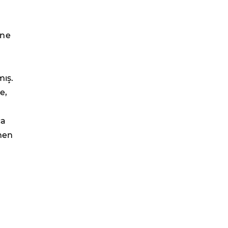
ine
mış.
e,
ca
ğmen