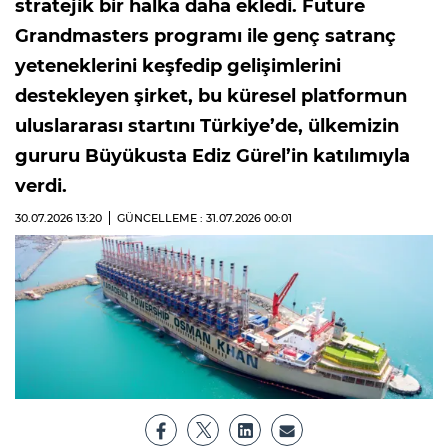
stratejik bir halka daha ekledi. Future
Grandmasters programı ile genç satranç
yeteneklerini keşfedip gelişimlerini
destekleyen şirket, bu küresel platformun
uluslararası startını Türkiye’de, ülkemizin
gururu Büyükusta Ediz Gürel’in katılımıyla
verdi.
30.07.2026
13:20
GÜNCELLEME : 31.07.2026
00:01