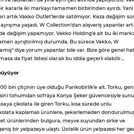
bir kararla iki markayı tamamen birbirinden ayırdı. Yan
eri artık Vakko Outlet'lerde satılmıyor. Keza değişim sü
rışma yaşadı. W Collection'dan alışveriş yapanlar art
rde değişim yapamıyor. Vakko Holding'e ait bu iki mark
amen ayrıştırılmış durumda. Bu sürece Vakko, W
şlamış" diye yorum yapanlar bile var. Bize göre genel hat
lmasa da fiyat listesi olarak bu iddia geçerli olabilir…
 büyüyor
00 bin çitçinin üye olduğu Pankobirlik'e ait. Torku, gen
esini tohumdan sofraya Konya Şeker güvencesiyle sunu
asaya çikolata ile giren Torku, kısa sürede unlu
kolata kaplamalı ürünlere, şekerlemeden dondurulmu
e et ürünlerinden bulgura, meyve suyundan sirke ve
niş bir yelpazeye ulaştı. Üstelik ürün yelpazesi her g