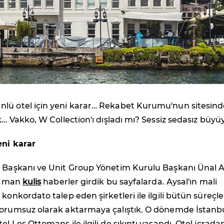
nlü otel için yeni karar… Rekabet Kurumu'nun sitesind
ik… Vakko, W Collection'ı dışladı mı? Sessiz sedasız büyü
eni karar
i Başkanı ve Unit Group Yönetim Kurulu Başkanı Ünal A
 zaman
kulis
haberler girdik bu sayfalarda. Aysal'ın mali
konkordato talep eden şirketleri ile ilgili bütün süreçle
yorumsuz olarak aktarmaya çalıştık. O dönemde İstanb
l Les Ottomans ile ilgili de sıkıntı yaşandı. Otel icrada