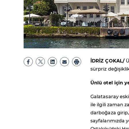
İDRİZ ÇOKAL/
Ü
sürpriz değişikl
Ünlü otel için y
Galatasaray esk
ile ilgili zaman
darboğaza girip, 
sayfalarımızda 
Ortaköy'deki Hote