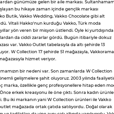
ıllardan günümüze gelen bir aile markası. Sultanhama
aşlayan bu hikaye zaman içinde gençlik markası
o Butik, Vakko Wedding, Vakko Chocolate gibi alt
dü. Vitali Hakko'nun kurduğu Vakko, Türk moda
ıllar yön veren bir misyon üstlendi. Öyle ki yurtdışında
unlardan da ciddi zararlar gördü. Bugün itibariyle dokuz
ası var. Vakko Outlet tabelasıyla da altı şehirde 13
yor. W Collection 17 şehirde 51 mağazayla, Vakkorama
mağazasıyla hizmet veriyor.
armamızın bir nedeni var. Son zamanlarda W Collection
i önemli gelişmelere şahit oluyoruz. 2003 yılında faaliyet
ç marka, özellikle genç profesyonellere hitap eden m
. Önce erkek kreasyonu ile öne çıktı. Sonra kadın ürünle
. Bu iki markanın yani W Collection ürünleri ile Vakko
 outlet mağazada ortak çatıda satılıyordu. Doğal olarak
 ve tadilatları da yine aynı çatı altında yapılıyordu. Va