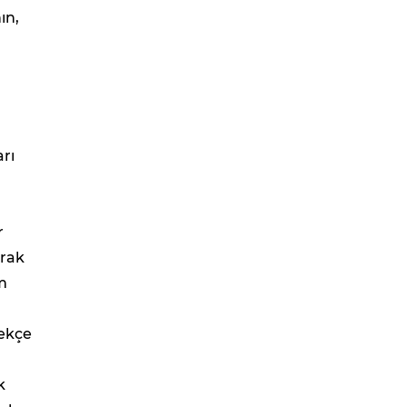
ın,
rı
r
arak
m
rekçe
k