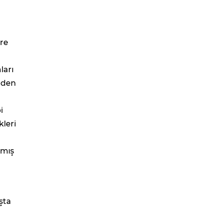
gre
ları
eden
i
kleri
rmış
şta