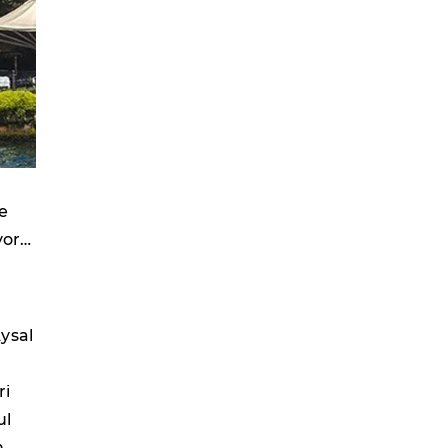
e
yor…
ysal
ri
ul
n