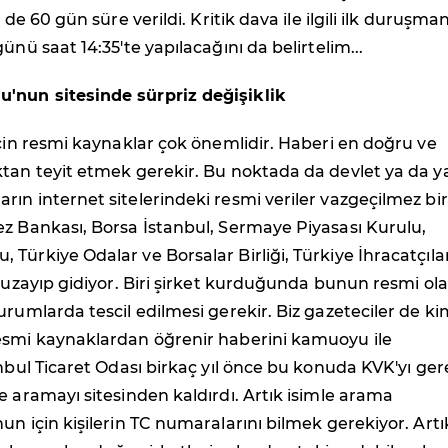
e de 60 gün süre verildi. Kritik dava ile ilgili ilk duruşman
ünü saat 14:35'te yapılacağını da belirtelim...
nun sitesinde sürpriz değişiklik
için resmi kaynaklar çok önemlidir. Haberi en doğru ve
tan teyit etmek gerekir. Bu noktada da devlet ya da ya
ın internet sitelerindeki resmi veriler vazgeçilmez bir
z Bankası, Borsa İstanbul, Sermaye Piyasası Kurulu,
Türkiye Odalar ve Borsalar Birliği, Türkiye İhracatçıla
e uzayıp gidiyor. Biri şirket kurduğunda bunun resmi ol
urumlarda tescil edilmesi gerekir. Biz gazeteciler de ki
esmi kaynaklardan öğrenir haberini kamuoyu ile
anbul Ticaret Odası birkaç yıl önce bu konuda KVK'yı ge
e aramayı sitesinden kaldırdı. Artık isimle arama
un için kişilerin TC numaralarını bilmek gerekiyor. Artı