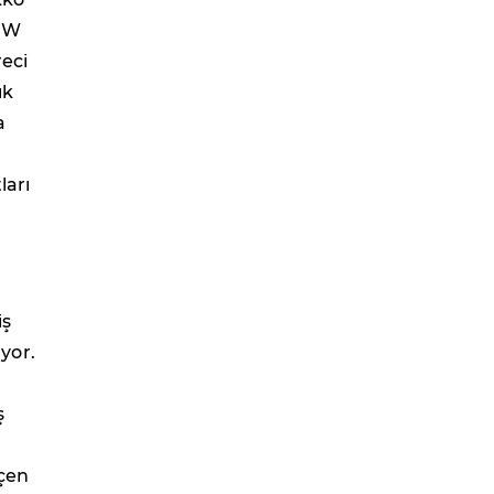
i W
reci
ık
a
ları
iş
yor.
ş
eçen