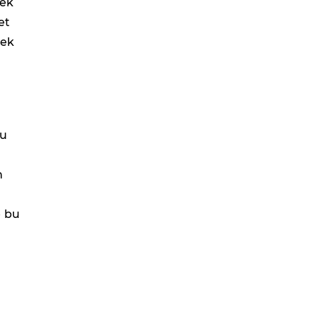
pek
et
mek
bu
n
e bu