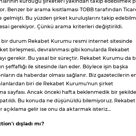
sanlarının kurduğu şirketleri yakından takip edebilmek 
 Benzer bir arama kısıtlaması TOBB tarafından Ticar
de gelmişti. Bu yüzden şirket kuruluşlarını takip edebil
esai gerekiyor. Çünkü arama kriterleri değiştirildi.
r bir durum Rekabet Kurumu resmi internet sitesinde
irket birleşmesi, devralınması gibi konularda Rekabet
ı gerekir. Bu yasal bir süreçtir. Rekabet Kurumu da 
 şeffaflığı ile sitesinde ilan eder. Böylece işin başka
 onların da haberdar olması sağlanır. Biz gazetecilerin e
 alanlardan biri de Rekabet Kurumu'nun şirket
ma sayfası. Ancak önceki hafta beklenmedik bir şekild
apatıldı. Bu konuda ne düşünüldü bilemiyoruz. Rekabet
 açıklama gelir ise onu da aktarmak isteriz…
tion'ı dışladı mı?