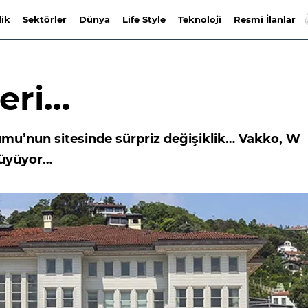
lik
Sektörler
Dünya
Life Style
Teknoloji
Resmi İlanlar
leri…
umu’nun sitesinde sürpriz değişiklik… Vakko, W
 büyüyor…