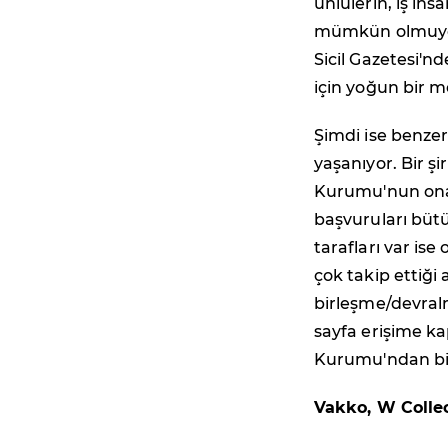
ünlülerin, iş in
mümkün olmuyor.
Sicil Gazetesi'n
için yoğun bir m
Şimdi ise benze
yaşanıyor. Bir ş
Kurumu'nun onay
başvuruları bütün
tarafları var ise
çok takip ettiği
birleşme/devral
sayfa erişime k
Kurumu'ndan bir
Vakko, W Collec