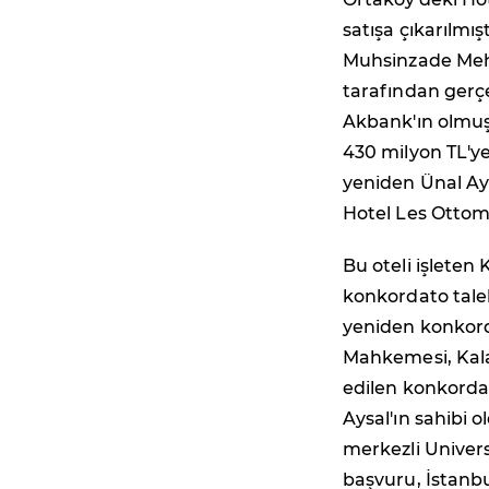
satışa çıkarılmı
Muhsinzade Mehme
tarafından gerçe
Akbank'ın olmuşt
430 milyon TL'ye
yeniden Ünal Ays
Hotel Les Ottoman
Bu oteli işleten
konkordato tale
yeniden konkorda
Mahkemesi, Kala
edilen konkordato
Aysal'ın sahibi
merkezli Univers
başvuru, İstanbu