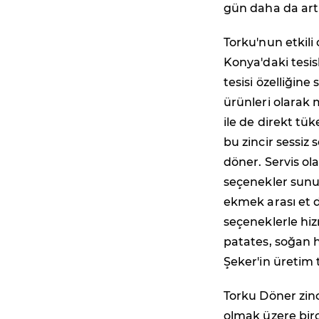
gün daha da art
Torku'nun etkili
Konya'daki tesis
tesisi özelliğine
ürünleri olarak 
ile de direkt t
bu zincir sessiz
döner. Servis ol
seçenekler sunul
ekmek arası et d
seçeneklerle hiz
patates, soğan h
Şeker'in üretim t
Torku Döner zinc
olmak üzere bir