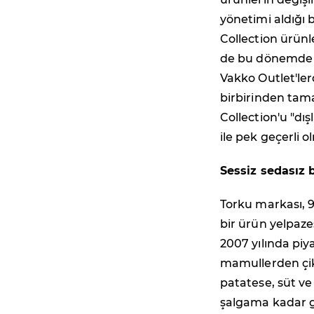
yönetimi aldığı 
Collection ürünl
de bu dönemde ay
Vakko Outlet'le
birbirinden tam
Collection'u "dı
ile pek geçerli o
Sessiz sedasız
Torku markası, 9
bir ürün yelpaz
2007 yılında piy
mamullerden çi
patatese, süt v
şalgama kadar ge