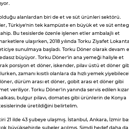
ıyor.
 olduğu alanlardan biri de et ve süt ürünleri sektörü.
ler, Türkiye'nin tek kampüste en büyük et ve süt ente
 sahip. Bu tesislerde özenle işlenen etler ambalajlı et
marketlere ulaşırken, 2018 yılında Torku Ziyafet Lokanta
üketiciye sunulmaya başladı. Torku Döner olarak devam 
 sedasız büyüyor. Torku Döner'in ana yemeği haliyle et
arak porsiyon et döner, iskender, pilav üstü et döner gib
urken, zamanı kısıtlı olanlara da hızlı yemek yiyebilece
öner, dürüm arası et döner, gobit arası et döner gibi
met veriliyor. Torku Döner'in yanında servis edilen kıza
alkası, bulgur pilavı, domates gibi ürünlerin de Konya
esislerinde üretildiğini belirtelim.
iri 21 ilde 43 şubeye ulaşmış. İstanbul, Ankara, İzmir ba
çok büyükşehirde şubeler açılmış. Şimdi hedef daha da