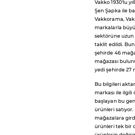
Vakko 1930'lu y
Şen Şapka ile b
Vakkorama, Vakk
markalarla büyü
sektörüne uzun y
taklit edildi. B
şehirde 46 mağaz
mağazası bulunu
yedi şehirde 27 
Bu bilgileri akt
markası ile ilgil
başlayan bu gen
ürünleri satıyor
mağazalara girdi
ürünleri tek bir
ürünlerin değişim