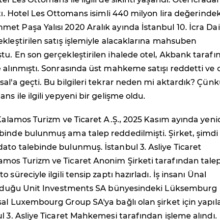
ştı. Hotel Les Ottomans isimli 440 milyon lira değerindek
t Paşa Yalısı 2020 Aralık ayında İstanbul 10. İcra Dai
kleştirilen satış işlemiyle alacaklarına mahsuben
u. En son gerçekleştirilen ihalede otel, Akbank taraf
 alınmıştı. Sonrasında üst mahkeme satışı reddetti ve 
al'a geçti. Bu bilgileri tekrar neden mi aktardık? Çün
s ile ilgili yepyeni bir gelişme oldu.
 Kalamos Turizm ve Ticaret A.Ş., 2025 Kasım ayında yen
binde bulunmuş ama talep reddedilmişti. Şirket, şimdi
to talebinde bulunmuş. İstanbul 3. Asliye Ticaret
mos Turizm ve Ticaret Anonim Şirketi tarafından tale
 süreciyle ilgili tensip zaptı hazırladı. İş insanı Ünal
 olduğu Unit Investments SA bünyesindeki Lüksemburg
al Luxembourg Group SA'ya bağlı olan şirket için yapıl
l 3. Asliye Ticaret Mahkemesi tarafından işleme alındı.