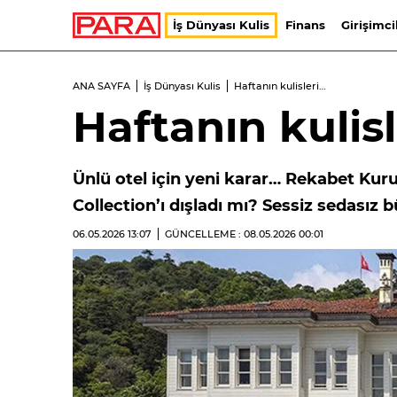
İş Dünyası Kulis
Finans
Girişimci
ANA SAYFA
İş Dünyası Kulis
Haftanın kulisleri…
Haftanın kulis
Ünlü otel için yeni karar… Rekabet Kur
Collection’ı dışladı mı? Sessiz sedasız
06.05.2026
13:07
GÜNCELLEME : 08.05.2026
00:01