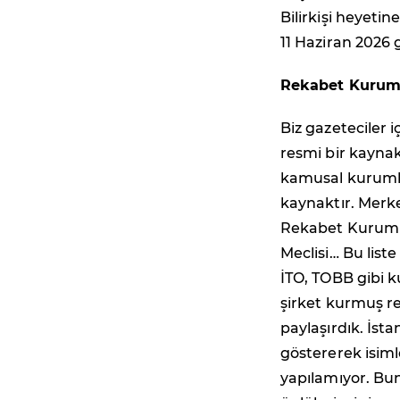
Bilirkişi heyetin
11 Haziran 2026 g
Rekabet Kurumu'
Biz gazeteciler 
resmi bir kaynak
kamusal kurumlar
kaynaktır. Merke
Rekabet Kurumu, 
Meclisi… Bu list
İTO, TOBB gibi k
şirket kurmuş r
paylaşırdık. İst
göstererek isiml
yapılamıyor. Bun