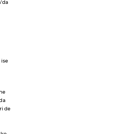
m'da
 ise
ine
oda
ri de
kko