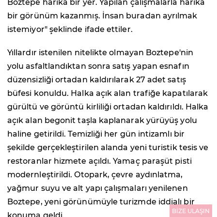
Boztepe harika bir yer. Yapılan çalışmalarla harika
bir görünüm kazanmış. İnsan buradan ayrılmak
istemiyor" şeklinde ifade ettiler.
Yıllardır istenilen nitelikte olmayan Boztepe'nin
yolu asfaltlandıktan sonra satış yapan esnafın
düzensizliği ortadan kaldırılarak 27 adet satış
büfesi konuldu. Halka açık alan trafiğe kapatılarak
gürültü ve görüntü kirliliği ortadan kaldırıldı. Halka
açık alan begonit taşla kaplanarak yürüyüş yolu
haline getirildi. Temizliği her gün intizamlı bir
şekilde gerçekleştirilen alanda yeni turistik tesis ve
restoranlar hizmete açıldı. Yamaç paraşüt pisti
modernleştirildi. Otopark, çevre aydınlatma,
yağmur suyu ve alt yapı çalışmaları yenilenen
Boztepe, yeni görünümüyle turizmde iddialı bir
BİZE ULAŞIN
konuma geldi.