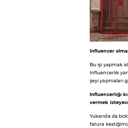
Influencer olma
Bu işi yapmak is
Influencerlık ya
şeyi yapmaları 
Influencerlığı 
vermek isteyece
Yukarıda da bolca
fatura kestiğimi