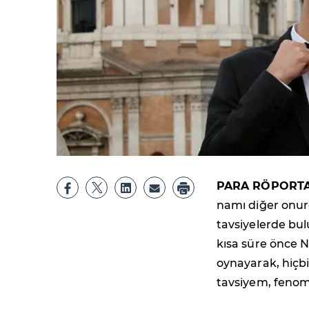
PARA RÖPORT
namı diğer onuro
tavsiyelerde bul
kısa süre önce 
oynayarak, hiçb
tavsiyem, fenom