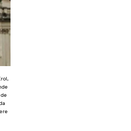
rol,
inde
 de
nda
lere