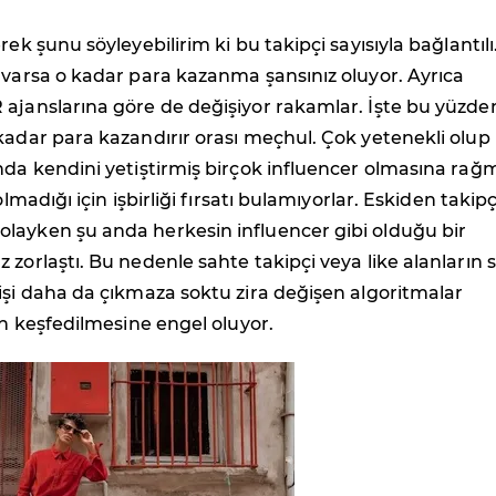
rek şunu söyleyebilirim ki bu takipçi sayısıyla bağlantılı
 varsa o kadar para kazanma şansınız oluyor. Ayrıca
 ajanslarına göre de değişiyor rakamlar. İşte bu yüzde
kadar para kazandırır orası meçhul. Çok yetenekli olup
nda kendini yetiştirmiş birçok influencer olmasına ra
olmadığı için işbirliği fırsatı bulamıyorlar. Eskiden takipç
layken şu anda herkesin influencer gibi olduğu bir
 zorlaştı. Bu nedenle sahte takipçi veya like alanların s
işi daha da çıkmaza soktu zira değişen algoritmalar
rin keşfedilmesine engel oluyor.