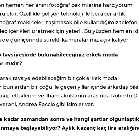
hemen her anını fotoğraf çekimlerine harcıyorum
 olur. Özellikle gelişen teknoloji ile beraber artık
ğraf makineleri taşımasak bile kullandığımız telefonl
deo içerikleri üretmek için yeterli. Bu yüzden hem anı 
m de gün içerinde sürekli kameralarımız açık kalıyor.
 tavsiyesinde bulunabileceğiniz erkek moda
ar mıdır?
 olarak tavsiye edebileceğim bir çok erkek moda
r bunlardan bir çoğu ile geçen yıllar içinde arkadaş bile
akip ettiklerim ve ilham aldıklarım arasında Roberto D
verani, Andrea Faccio gibi isimler var.
ne kadar zamandan sonra ve hangi şartlar olgunlaştı
nmaya başlayabiliyor? Aylık kazanç kaç lira aralığı