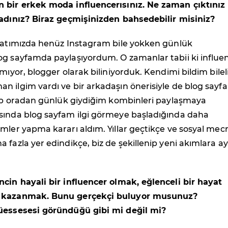
 bir erkek moda influencerısınız. Ne zaman çıktınız
ladınız? Biraz geçmişinizden bahsedebilir misiniz?
ayatımızda henüz Instagram bile yokken günlük
og sayfamda paylaşıyordum. O zamanlar tabii ki influe
lmıyor, blogger olarak biliniyorduk. Kendimi bildim bilel
n ilgim vardı ve bir arkadaşın önerisiyle de blog sayf
açıp oradan günlük giydiğim kombinleri paylaşmaya
sında blog sayfam ilgi görmeye başladığında daha
mler yapma kararı aldım. Yıllar geçtikçe ve sosyal mecr
 fazla yer edindikçe, biz de şekillenip yeni akımlara a
ncin hayali bir influencer olmak, eğlenceli bir hayat
 kazanmak. Bunu gerçekçi buluyor musunuz?
üessesesi göründüğü gibi mi değil mi?