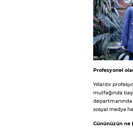
Profesyonel ol
Yıllardır profes
mutfağında başl
departmanında ye
sosyal medya he
Gününüzün ne k