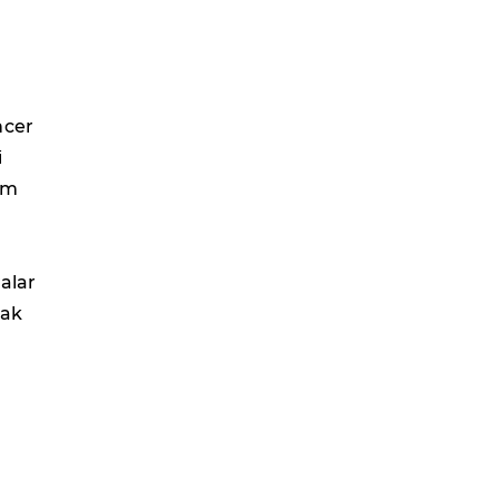
ncer
i
am
alar
yak