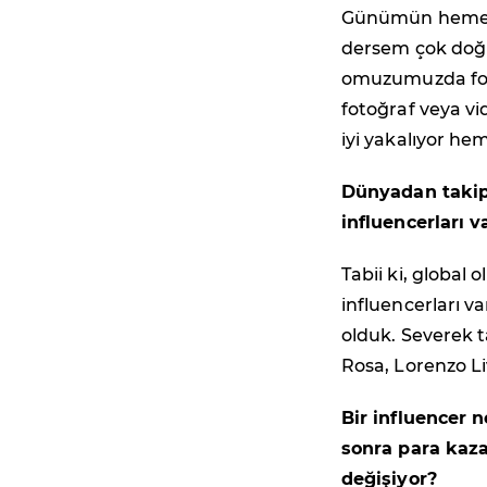
Günümün hemen 
dersem çok doğru
omuzumuzda foto
fotoğraf veya vi
iyi yakalıyor he
Dünyadan takip
influencerları v
Tabii ki, global
influencerları va
olduk. Severek t
Rosa, Lorenzo Li
Bir influencer 
sonra para kaza
değişiyor?