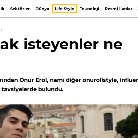
lik
Sektörler
Dünya
Life Style
Teknoloji
Resmi İlanlar
ı?
ak isteyenler ne
rından Onur Erol, namı diğer onurollstyle, influe
 tavsiyelerde bulundu.