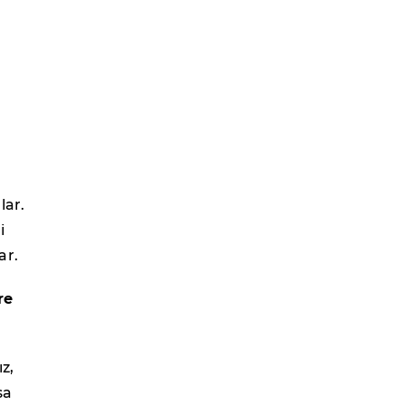
lar.
i
ar.
re
z,
sa