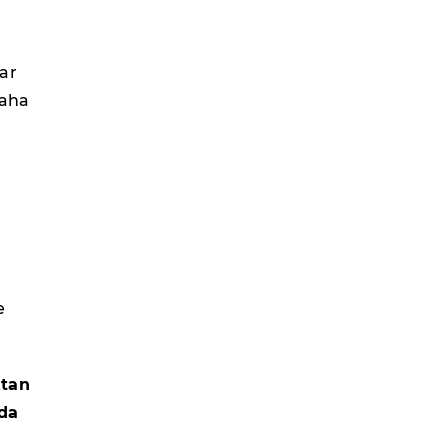
ar
daha
e
ktan
nda