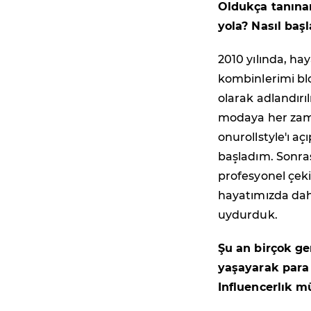
Oldukça tanınan
yola? Nasıl baş
2010 yılında, h
kombinlerimi bl
olarak adlandırı
modaya her zama
onurollstyle'ı 
başladım. Sonra
profesyonel çeki
hayatımızda daha
uydurduk.
Şu an birçok ge
yaşayarak para
Influencerlık m