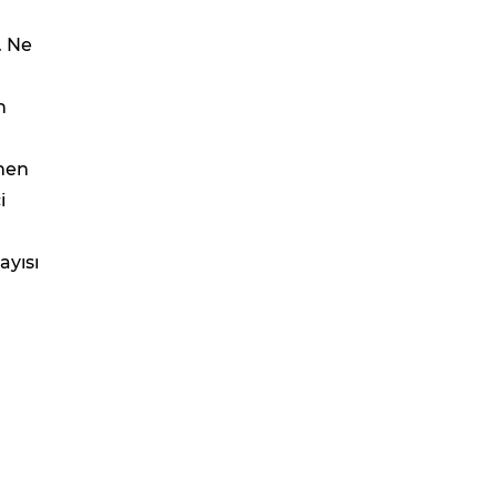
. Ne
n
ğmen
i
ayısı