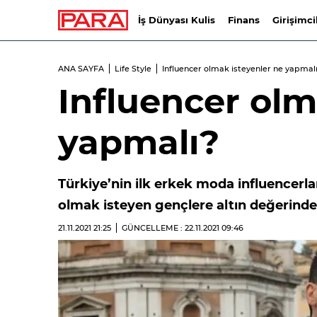
İş Dünyası Kulis
Finans
Girişimci
ANA SAYFA
Life Style
Influencer olmak isteyenler ne yapmal
Influencer olm
yapmalı?
Türkiye’nin ilk erkek moda influencerla
olmak isteyen gençlere altın değerinde
21.11.2021
21:25
GÜNCELLEME : 22.11.2021
09:46