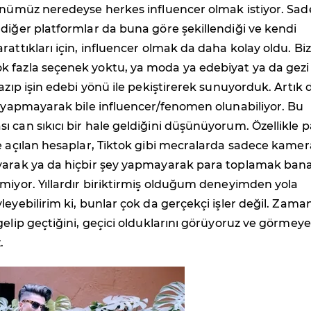
günümüz neredeyse herkes influencer olmak istiyor. Sa
diğer platformlar da buna göre şekillendiği ve kendi
rattıkları için, influencer olmak da daha kolay oldu. Bi
 fazla seçenek yoktu, ya moda ya edebiyat ya da gezi
yazıp işin edebi yönü ile pekiştirerek sunuyorduk. Artık
y yapmayarak bile influencer/fenomen olunabiliyor. Bu
 can sıkıcı bir hale geldiğini düşünüyorum. Özellikle 
e açılan hesaplar, Tiktok gibi mecralarda sadece kamer
yarak ya da hiçbir şey yapmayarak para toplamak ban
miyor. Yıllardır biriktirmiş olduğum deneyimden yola
leyebilirim ki, bunlar çok da gerçekçi işler değil. Zama
gelip geçtiğini, geçici olduklarını görüyoruz ve görmeye
.