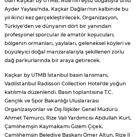
olan Kaçkar by UTMB, Rize'nin eşsiz doğasıyla ünlü
Ayder Yaylası'nda, Kaçkar Dağları'nın kalbinde bu
yıl ikinci kez gerçekleştirilecek. Organizasyon,
Türkiye'den ve dünyanın dört bir yanından
profesyonel sporcular ile amatör koşucuları;
bölgenin ormanları, yaylaları, geleneksel köyleri ve
büyüleyici doğal manzaralarıyla şekillenen zorlu
dağ parkurlarında bir araya getirecek.
Kaçkar by UTMB İstanbul basın lansmanı,
Vadiİstanbul Radisson Collection Hotel'de yoğun
katılımla düzenlendi. Basın toplantısına T.C.
Gençlik ve Spor Bakanlığı Uluslararası
Organizasyonlar ve Dış İlişkiler Genel Müdürü
Ahmet Temurci, Rize Vali Yardımcısı Abdullah Kurt,
Çamlıhemşin Kaymakamı Gizem Çiçek,
Çamlıhemşin Belediye Başkanı Ömer Altun, Rize İl