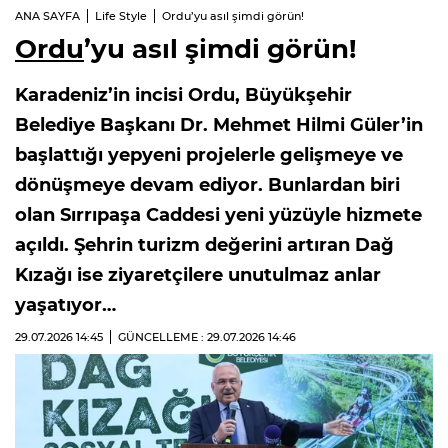
ANA SAYFA
Life Style
Ordu’yu asıl şimdi görün!
Ordu
’yu asıl şimdi görün!
Karadeniz’in incisi Ordu, Büyükşehir
Belediye Başkanı Dr. Mehmet Hilmi Güler’in
başlattığı yepyeni projelerle gelişmeye ve
dönüşmeye devam ediyor. Bunlardan biri
olan Sırrıpaşa Caddesi yeni yüzüyle hizmete
açıldı. Şehrin turizm değerini artıran Dağ
Kızağı ise ziyaretçilere unutulmaz anlar
yaşatıyor…
29.07.2026
14:45
GÜNCELLEME : 29.07.2026
14:46