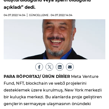
oluşturulduğunu veya spam olduğunu
açıkladı” dedi.
04.07.2022
14:04
GÜNCELLEME : 04.07.2022
14:04
PARA RÖPORTAJ/ ÜRÜN DİRİER
Meta Venture
Fund, NFT, blockchain ve web3 projelerini
desteklemek üzere kurulmuş, New York merkezli
bir kuluçka merkezi. Bu alanlarda proje geliştiren
gençlerin sermayeye ulaşmasının önündeki