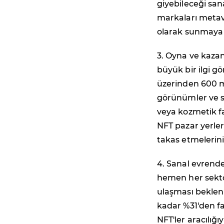
giyebileceği sana
markaları metave
olarak sunmaya 
3. Oyna ve kazan
büyük bir ilgi gö
üzerinden 600 mi
görünümler ve si
veya kozmetik fa
NFT pazar yerler
takas etmelerini
4. Sanal evrende
hemen her sektör
ulaşması bekleni
kadar %31'den fa
NFT'ler aracılığı