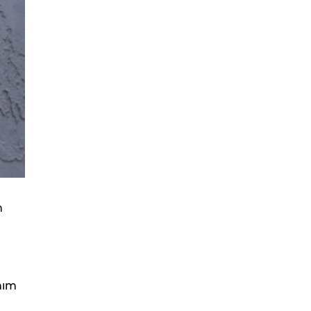
n
nım