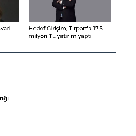
çvari
Hedef Girişim, Tırport’a 17,5
milyon TL yatırım yaptı
tığı
a