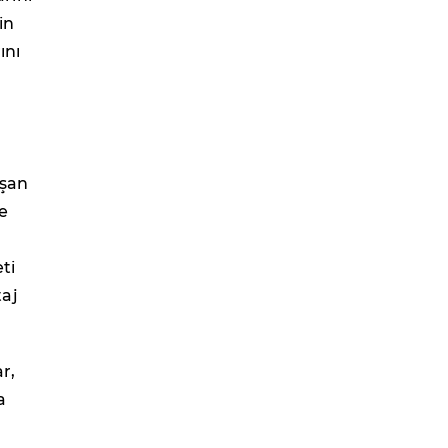
in
ını
ışan
ve
ti
taj
r,
a