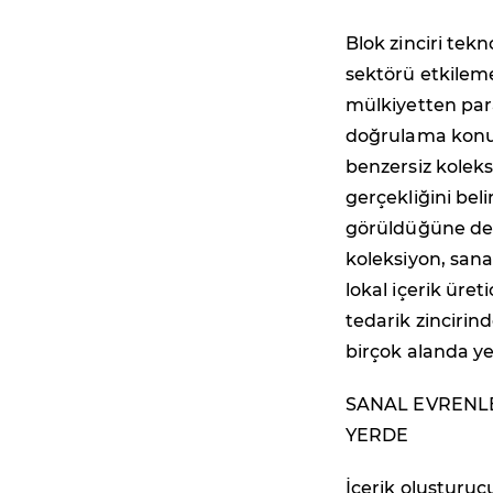
Blok zinciri tekn
sektörü etkilemey
mülkiyetten para
doğrulama konusu
benzersiz koleks
gerçekliğini bel
görüldüğüne de 
koleksiyon, san
lokal içerik üre
tedarik zinciri
birçok alanda yer
SANAL EVRENL
YERDE
İçerik oluşturucul