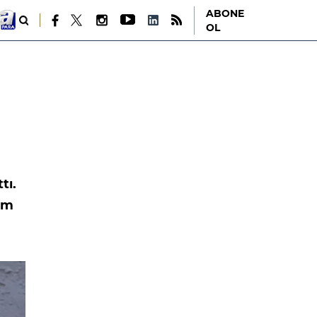
ABONE
OL
tı.
nım