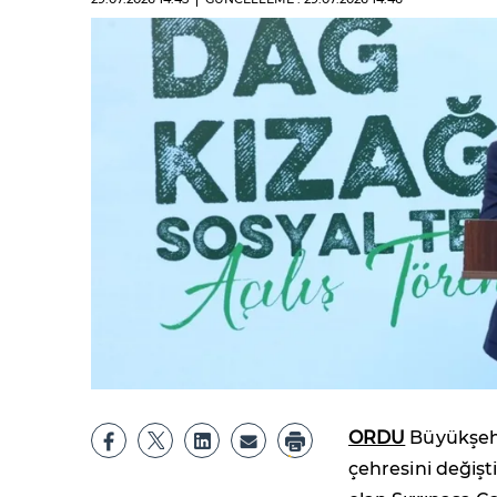
ORDU
Büyükşehir
çehresini değişt