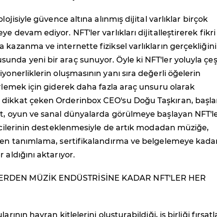
olojisiyle güvence altına alınmış dijital varlıklar birçok
e devam ediyor. NFT'ler varlıkları dijitalleştirerek fikri
 kazanma ve internette fiziksel varlıkların gerçekliğini
nda yeni bir araç sunuyor. Öyle ki NFT'ler yoluyla çeşi
iyonerliklerin oluşmasının yanı sıra değerli öğelerin
irlemek için giderek daha fazla araç unsuru olarak
dikkat çeken Orderinbox CEO'su Doğu Taşkıran, başl
at, oyun ve sanal dünyalarda görülmeye başlayan NFT'l
ticilerinin desteklenmesiyle de artık modadan müziğe,
nden tanımlama, sertifikalandırma ve belgelemeye kada
 aldığını aktarıyor.
ERDEN MÜZİK ENDÜSTRİSİNE KADAR NFT'LER HER
arının hayran kitlelerini oluşturabildiği, iş birliği fırsatl