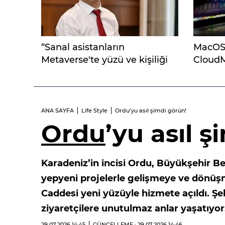
“Sanal asistanların
MacOS 
Metaverse'te yüzü ve kişiliği
CloudMe
olacak”
gözetli
ANA SAYFA
Life Style
Ordu’yu asıl şimdi görün!
Ordu
’yu asıl 
Karadeniz’in incisi Ordu, Büyükşehir Be
yepyeni projelerle gelişmeye ve dönüşm
Caddesi yeni yüzüyle hizmete açıldı. Şe
ziyaretçilere unutulmaz anlar yaşatıyo
29.07.2026
14:45
GÜNCELLEME : 29.07.2026
14:46