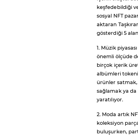
keşfedebildiği ve
sosyal NFT pazar 
aktaran Taşkıran
gösterdiği 5 ala
1. Müzik piyasası
önemli ölçüde de
birçok içerik üre
albümleri tokeniz
ürünler satmak, i
sağlamak ya da 
yaratılıyor.
2. Moda artık NFT
koleksiyon parçal
buluşurken, part