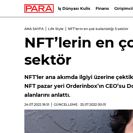
İş Dünyası Kulis
Finans
Girişimci
ANA SAYFA
Life Style
NFT’lerin en çok kullanıldığı 5 sektör
NFT’lerin en ço
sektör
NFT'ler ana akımda ilgiyi üzerine çektikç
NFT pazar yeri Orderinbox’ın CEO’su Doğ
alanlarını anlattı.
24.07.2022
18:51
GÜNCELLEME : 25.07.2022
00:01