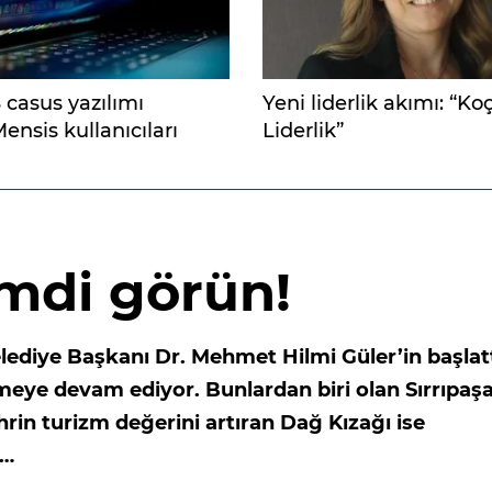
casus yazılımı
Yeni liderlik akımı: “Ko
nsis kullanıcıları
Liderlik”
yor
şimdi görün!
lediye Başkanı Dr. Mehmet Hilmi Güler’in başlat
eye devam ediyor. Bunlardan biri olan Sırrıpaş
hrin turizm değerini artıran Dağ Kızağı ise
r…