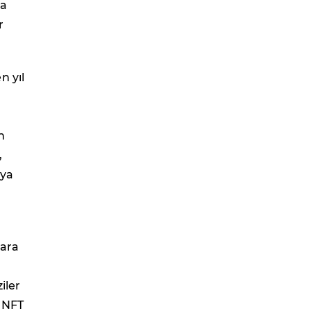
da
r
n yıl
,
n
,
eya
lara
iler
n NFT