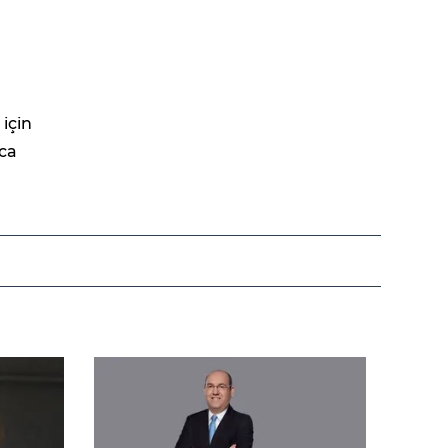
için
uca