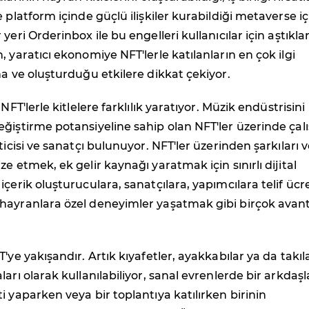
 platform içinde güçlü ilişkiler kurabildiği metaverse iç
yeri Orderinbox ile bu engelleri kullanıcılar için aştıklar
, yaratıcı ekonomiye NFT'lerle katılanların en çok ilgi
na ve oluşturduğu etkilere dikkat çekiyor.
 NFT'lerle kitlelere farklılık yaratıyor. Müzik endüstrisini
ğiştirme potansiyeline sahip olan NFT'ler üzerinde çal
ticisi ve sanatçı bulunuyor. NFT'ler üzerinden şarkıları 
e etmek, ek gelir kaynağı yaratmak için sınırlı dijital
çerik oluşturuculara, sanatçılara, yapımcılara telif ücre
hayranlara özel deneyimler yaşatmak gibi birçok avan
'ye yakışandır. Artık kıyafetler, ayakkabılar ya da takıla
arı olarak kullanılabiliyor, sanal evrenlerde bir arkdaşl
i yaparken veya bir toplantıya katılırken birinin