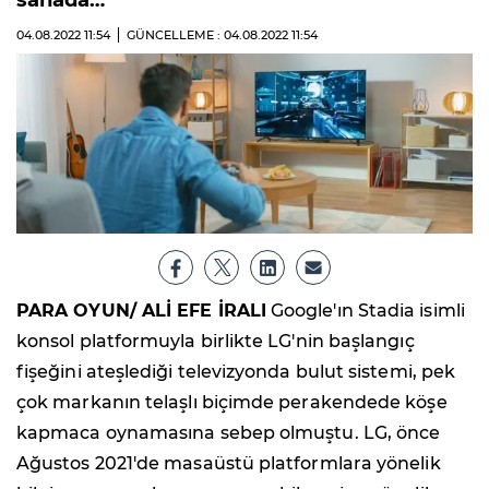
sahada…
04.08.2022
11:54
GÜNCELLEME : 04.08.2022
11:54
PARA OYUN/ ALİ EFE İRALI
Google'ın Stadia isimli
konsol platformuyla birlikte LG'nin başlangıç
fişeğini ateşlediği televizyonda bulut sistemi, pek
çok markanın telaşlı biçimde perakendede köşe
kapmaca oynamasına sebep olmuştu. LG, önce
Ağustos 2021'de masaüstü platformlara yönelik