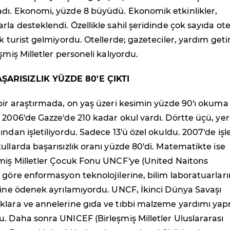
dı. Ekonomi, yüzde 8 büyüdü. Ekonomik etkinlikler,
rla desteklendi. Özellikle sahil şeridinde çok sayıda ote
ak turist gelmiyordu. Otellerde; gazeteciler, yardım geti
şmiş Milletler personeli kalıyordu.
ARISIZLIK YÜZDE 80'E ÇIKTI
bir araştırmada, on yaş üzeri kesimin yüzde 90'ı okuma
 2006'de Gazze'de 210 kadar okul vardı. Dörtte üçü, yer
ından işletiliyordu. Sadece 13'ü özel okuldu. 2007'de işl
ullarda başarısızlık oranı yüzde 80'di. Matematikte ise
şmiş Milletler Çocuk Fonu UNCF'ye (United Naitons
 göre enformasyon teknolojilerine, bilim laboratuarlar
rine ödenek ayrılamıyordu. UNCF, İkinci Dünya Savaşı
klara ve annelerine gıda ve tıbbi malzeme yardımı ya
. Daha sonra UNICEF (Birleşmiş Milletler Uluslararası