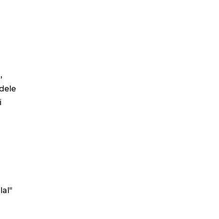
,
adele
i
lal"