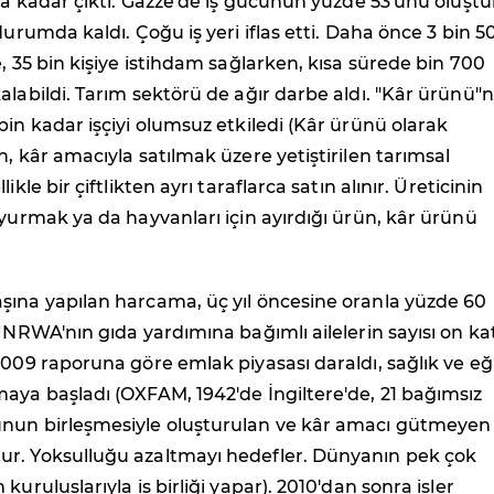
0'a kadar çıktı. Gazze'de iş gücünün yüzde 53'ünü oluşt
durumda kaldı. Çoğu iş yeri iflas etti. Daha önce 3 bin 5
e, 35 bin kişiye istihdam sağlarken, kısa sürede bin 700
alabildi. Tarım sektörü de ağır darbe aldı. "Kâr ürünü"
bin kadar işçiyi olumsuz etkiledi (Kâr ürünü olarak
n, kâr amacıyla satılmak üzere yetiştirilen tarımsal
ikle bir çiftlikten ayrı taraflarca satın alınır. Üreticinin
oyurmak ya da hayvanları için ayırdığı ürün, kâr ürünü
şına yapılan harcama, üç yıl öncesine oranla yüzde 60
 UNRWA'nın gıda yardımına bağımlı ailelerin sayısı on ka
2009 raporuna göre emlak piyasası daraldı, sağlık ve eğ
aya başladı (OXFAM, 1942'de İngiltere'de, 21 bağımsız
nun birleşmesiyle oluşturulan ve kâr amacı gütmeyen 
r. Yoksulluğu azaltmayı hedefler. Dünyanın pek çok
kuruluşlarıyla iş birliği yapar). 2010'dan sonra işler