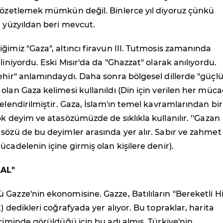
e özetlemek mümkün değil. Binlerce yıl diyoruz çünkü
i yüzyıldan beri mevcut.
ğimiz "Gaza", altıncı firavun III. Tutmosis zamanında
liniyordu. Eski Mısır'da da "Ghazzat" olarak anılıyordu.
ehir" anlamındaydı. Daha sonra bölgesel dillerde "güçlü
olan Gaza kelimesi kullanıldı (Din için verilen her müc
telendirilmiştir. Gaza, İslam'ın temel kavramlarından bir
ok deyim ve atasözümüzde de sıklıkla kullanılır. ''Gazan
sözü de bu deyimler arasında yer alır. Sabır ve zahmet
ücadelenin içine girmiş olan kişilere denir).
LAL"
Gazze'nin ekonomisine. Gazze, Batılıların "Bereketli Hi
) dedikleri coğrafyada yer alıyor. Bu topraklar, harita
içiminde görüldüğü için bu adı almış. Türkiye'nin