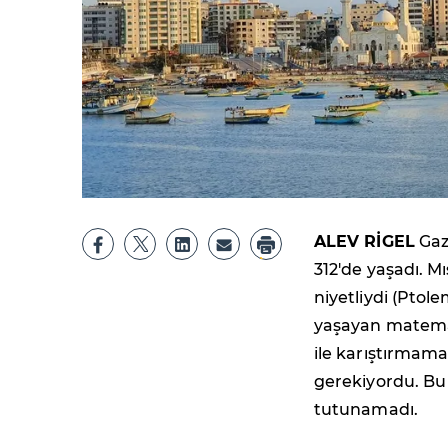
ALEV RİGEL
Gazz
312'de yaşadı. Mı
niyetliydi (Ptol
yaşayan matemat
ile karıştırmama
gerekiyordu. Bu 
tutunamadı.