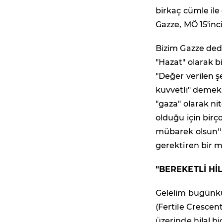
birkaç cümle il
Gazze, MÖ 15'inc
Bizim Gazze dedi
"Hazat" olarak bi
"Değer verilen ş
kuvvetli" demek 
"gaza" olarak ni
olduğu için birç
mübarek olsun'' 
gerektiren bir m
"BEREKETLİ Hİ
Gelelim bugünkü 
(Fertile Crescent
üzerinde hilal b