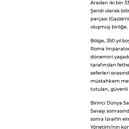
Aradan iki bin 3
Şeridi olarak bi
parçası (Gazze'n
oluşmuş birliğe,
Bölge, 350 yıl b
Roma İmparatorl
dönemini yaşadı.
tarafından feth
seferleri sırası
müstahkem mevki
tutulan, güvenl
Birinci Dünya Sav
Savaşı sonrasınd
sonra İsrail'in e
Yönetimi'nin kont