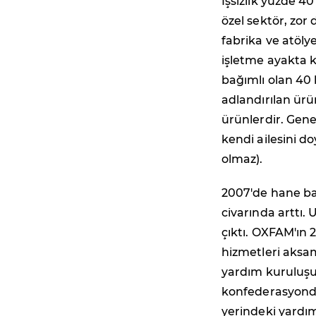
İşsizlik yüzde 4
özel sektör, zor 
fabrika ve atöly
işletme ayakta k
bağımlı olan 40 
adlandırılan ürü
ürünlerdir. Genell
kendi ailesini d
olmaz).
2007'de hane ba
civarında arttı.
çıktı. OXFAM'ın 
hizmetleri aksam
yardım kuruluşu
konfederasyondu
yerindeki yardım 