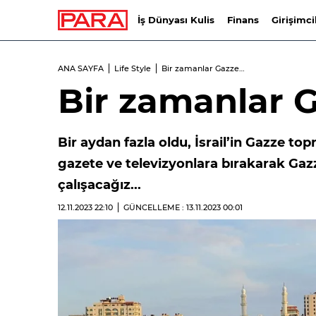
İş Dünyası Kulis
Finans
Girişimci
ANA SAYFA
Life Style
Bir zamanlar Gazze…
Bir zamanlar 
Bir aydan fazla oldu, İsrail’in Gazze to
gazete ve televizyonlara bırakarak Ga
çalışacağız...
12.11.2023
22:10
GÜNCELLEME : 13.11.2023
00:01