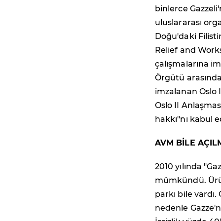
binlerce Gazzeli
uluslararası org
Doğu'daki Filisti
Relief and Work
çalışmalarına imk
Örgütü arasında
imzalanan Oslo I
Oslo II Anlaşması
hakkı"nı kabul e
AVM BİLE AÇIL
2010 yılında "Ga
mümkündü. Ürünle
parkı bile vardı
nedenle Gazze'ni