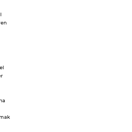
l
ren
el
er
ına
pmak