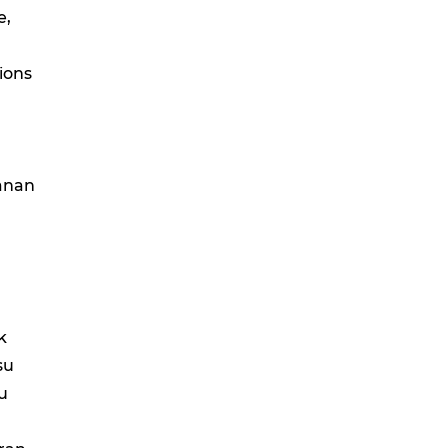
e,
tions
lanan
k
su
u