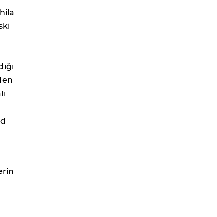
hilal
ski
dığı
iden
lı
ed
erin
,