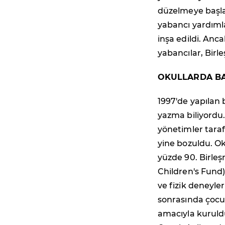
düzelmeye başla
yabancı yardımla
inşa edildi. Anc
yabancılar, Birle
OKULLARDA BAŞ
1997'de yapılan 
yazma biliyordu.
yönetimler taraf
yine bozuldu. Ok
yüzde 90. Birle
Children's Fund)
ve fizik deneyle
sonrasında çocu
amacıyla kuruldu