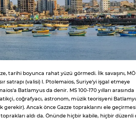
e, tarihi boyunca rahat yüzü görmedi. İlk savaşını, MÖ
sır satrapı (valisi) I. Ptolemaios, Suriye'yi işgal etmeye
emaios'a Batlamyus da denir. MS 100-170 yılları arasında
ikçi, coğrafyacı, astronom, müzik teorisyeni Batlamy
k gerekir). Ancak önce Gazze topraklarını ele geçirmes
toprakları aldı da. Önünde hiçbir kabile, hiçbir düzenli