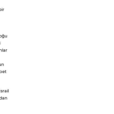
bir
Doğu
i
nlar
un
öbet
srail
ndan