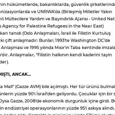
'nin hükümetlerde, bakanlıklarda, güvenlik şirketlerind
anizasyonlarda ve UNRWA'da (Birleşmiş Milletler Yakın
nli Mültecilere Yardım ve Bayındırlık Ajansı - United Na
s Agency for Palestine Refugees in the Near East)
an tanıdı (Oslo Anlaşmaları, İsrail ile Filistin Kurtuluş
ki çift anlaşmadır: Bunlar; 1993'te Washington DC'de
 Anlaşması ve 1995 yılında Mısır'ın Taba kentinde imza
'dır. Anlaşmalar, "Filistin halkının kendi kaderini tayin
der).
MIŞTI, ANCAK…
za Mall" (Gazze AVM) bile açılmıştı. Her tür ürünü bulma
rin yüzde 90'ı İsrail'den geliyordu. Çocuklar için bir 
. Oysa Gazze, 2008'de ekonomik durgunluk içine girdi. B
n endüstriyel operasyonlarının yüzde 95'i askıya alındı.