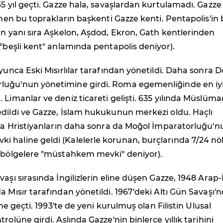
35 yıl geçti. Gazze hala, savaşlardan kurtulamadı. Gazze
linen bu toprakların başkenti Gazze kenti. Pentapolis'in 
in yanı sıra Aşkelon, Aşdod, Ekron, Gath kentlerinden
 "beşli kent" anlamında pentapolis deniyor).
oyunca Eski Mısırlılar tarafından yönetildi. Daha sonra 
uğu'nun yönetimine girdi. Roma egemenliğinde en iy
 Limanlar ve deniz ticareti gelişti. 635 yılında Müslüma
edildi ve Gazze, İslam hukukunun merkezi oldu. Haçlı
nda Hristiyanların daha sonra da Moğol İmparatorluğu'n
 haline geldi (Kalelerle korunan, burçlarında 7/24 n
i bölgelere "müstahkem mevki" deniyor).
aşı sırasında İngilizlerin eline düşen Gazze, 1948 Arap-İ
a Mısır tarafından yönetildi. 1967'deki Altı Gün Savaşı'
line geçti. 1993'te de yeni kurulmuş olan Filistin Ulusal
rolüne girdi. Aslında Gazze'nin binlerce yıllık tarihini