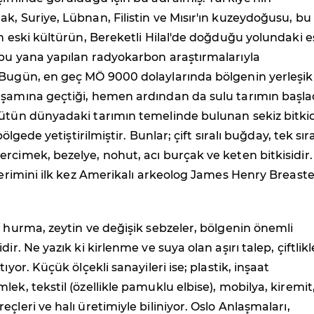
k, Suriye, Lübnan, Filistin ve Mısır'ın kuzeydoğusu, bu 
en eski kültürün, Bereketli Hilal'de doğduğu yolundaki e
 bu yana yapılan radyokarbon araştırmalarıyla
 Bugün, en geç MÖ 9000 dolaylarında bölgenin yerleşik
aşamına geçtiği, hemen ardından da sulu tarımın başla
Bütün dünyadaki tarımın temelinde bulunan sekiz bitk
 bölgede yetiştirilmiştir. Bunlar; çift sıralı buğday, tek sıra
rcimek, bezelye, nohut, acı burçak ve keten bitkisidir.
 terimini ilk kez Amerikalı arkeolog James Henry Breast
, hurma, zeytin ve değişik sebzeler, bölgenin önemli
dir. Ne yazık ki kirlenme ve suya olan aşırı talep, çiftlikl
tıyor. Küçük ölçekli sanayileri ise; plastik, inşaat
lek, tekstil (özellikle pamuklu elbise), mobilya, kiremit
çleri ve halı üretimiyle biliniyor. Oslo Anlaşmaları,