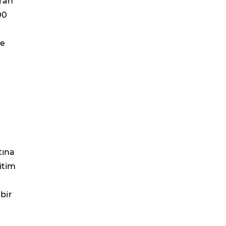
uran
00
ne
tına
itim
bir