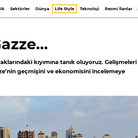
lik
Sektörler
Dünya
Life Style
Teknoloji
Resmi İlanlar
Gazze…
praklarındaki kıyımına tanık oluyoruz. Gelişmeleri
zze’nin geçmişini ve ekonomisini incelemeye