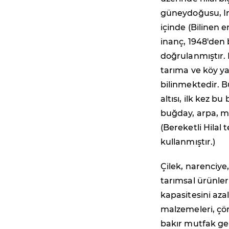
güneydoğusu, Ira
içinde (Bilinen 
inanç, 1948'den
doğrulanmıştır.
tarıma ve köy y
bilinmektedir. 
altısı, ilk kez bu
buğday, arpa, me
(Bereketli Hilal
kullanmıştır.)
Çilek, narenciye
tarımsal ürünleri
kapasitesini azal
malzemeleri, çöm
bakır mutfak gere