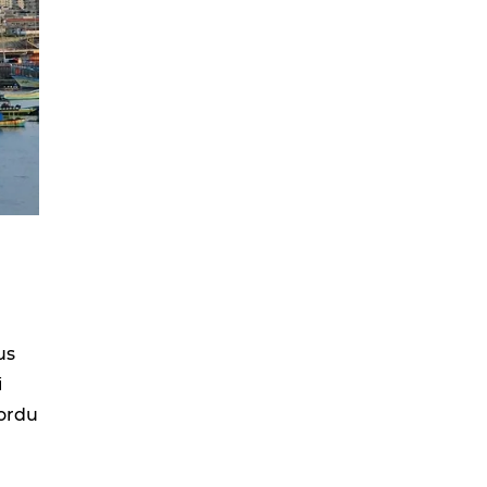
us
i
 ordu