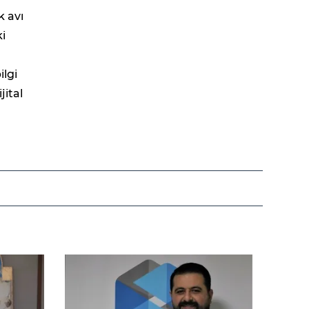
k avı
i
ilgi
jital