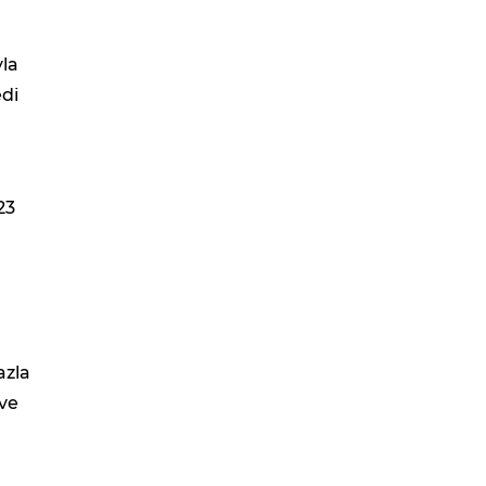
yla
edi
23
azla
 ve