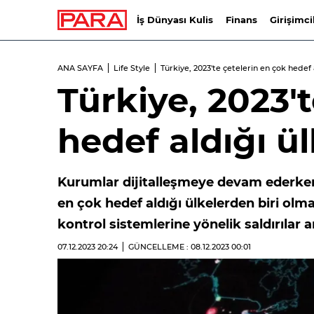
İş Dünyası Kulis
Finans
Girişimci
ANA SAYFA
Life Style
Türkiye, 2023'te çetelerin en çok hedef
Türkiye, 2023'
hedef aldığı ü
Kurumlar dijitalleşmeye devam ederken,
en çok hedef aldığı ülkelerden biri olm
kontrol sistemlerine yönelik saldırılar a
07.12.2023
20:24
GÜNCELLEME : 08.12.2023
00:01