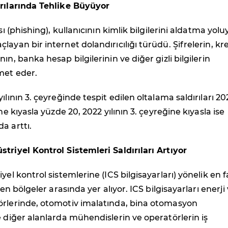
ırılarında Tehlike Büyüyor
ısı (phishing), kullanıcının kimlik bilgilerini aldatma yolu
layan bir internet dolandırıcılığı türüdü. Şifrelerin, kr
ın, banka hesap bilgilerinin ve diğer gizli bilgilerin
met eder.
ılının 3. çeyreğinde tespit edilen oltalama saldırıları 20
ine kıyasla yüzde 20, 2022 yılının 3. çeyreğine kıyasla ise
a arttı.
triyel Kontrol Sistemleri Saldırıları Artıyor
yel kontrol sistemlerine (ICS bilgisayarları) yönelik en f
ilen bölgeler arasında yer alıyor. ICS bilgisayarları enerji
örlerinde, otomotiv imalatında, bina otomasyon
e diğer alanlarda mühendislerin ve operatörlerin iş