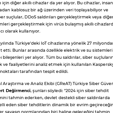
 için diğer akıllı cihazlar da yer alıyor. Bu cihazlar, insa
dan kablosuz bir ağ üzerinden veri toplayabiliyor ve
iber suçlular, DDoS saldırıları gerçekleştirmek veya diğe
mleri gerçekleştirmek için virüs bulaşmış akıllı cihazlar
cı olarak kullanıyor.
yılında Türkiye'deki IoT cihazlarına yönelik 27 milyonda
it etti. Bunlar arasında özellikle elektrik ve su sistemleri
pı bileşenleri yer alıyor. Tüm bu saldırılar, siber suçluları
 ve faaliyetlerini analiz etmek için kullanılan Kaspersk
oktaları tarafından tespit edildi.
 Araştırma ve Analiz Ekibi (GReAT) Türkiye Siber Güven
rt Değirmenci
, şunları söyledi:
"2024 için siber tehdit
mini tahmin ederken, devlet destekli siber saldırılarda
elli eden siber tehditlerin dinamik bir evrim geçireceğin
er savaşın normlarından biri haline geleceğini tahmin