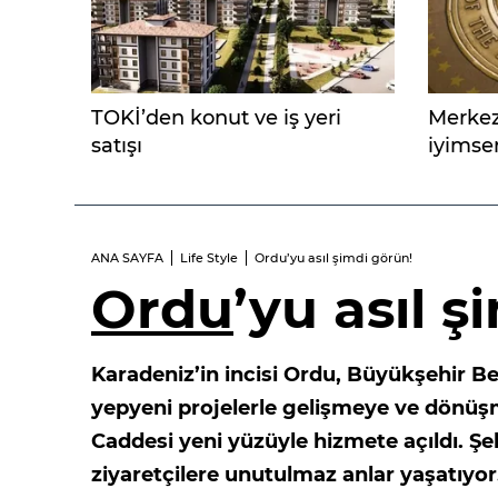
TOKİ’den konut ve iş yeri
Merkez
satışı
iyimser
korunu
ANA SAYFA
Life Style
Ordu’yu asıl şimdi görün!
Ordu
’yu asıl 
Karadeniz’in incisi Ordu, Büyükşehir Be
yepyeni projelerle gelişmeye ve dönüşm
Caddesi yeni yüzüyle hizmete açıldı. Şe
ziyaretçilere unutulmaz anlar yaşatıyo