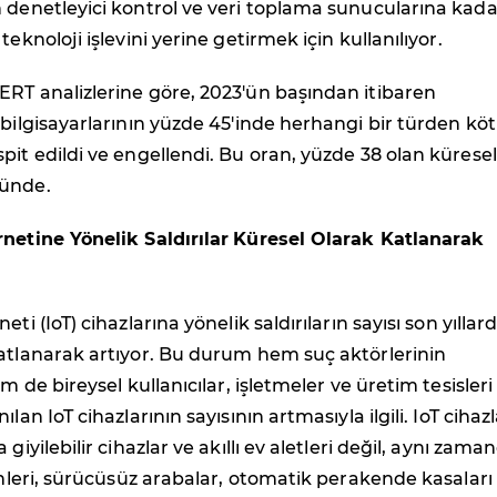
 denetleyici kontrol ve veri toplama sunucularına kada
teknoloji işlevini yerine getirmek için kullanılıyor.
RT analizlerine göre, 2023'ün başından itibaren
 bilgisayarlarının yüzde 45'inde herhangi bir türden kö
pit edildi ve engellendi. Bu oran, yüzde 38 olan küresel
tünde.
netine Yönelik Saldırılar
Küresel Olarak Katlanarak
eti (IoT) cihazlarına yönelik saldırıların sayısı son yıllar
katlanarak artıyor. Bu durum hem suç aktörlerinin
em de bireysel kullanıcılar, işletmeler ve üretim tesisleri
lan IoT cihazlarının sayısının artmasıyla ilgili. IoT cihazl
 giyilebilir cihazlar ve akıllı ev aletleri değil, aynı zama
temleri, sürücüsüz arabalar, otomatik perakende kasaları