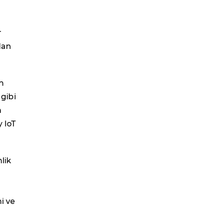
n
r
dan
n
 gibi
n
y IoT
lik
i ve