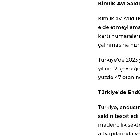
Kimlik Avı Sald
Kimlik avı saldır
elde etmeyi amaç
kartı numaraların
çalınmasına hiz
Türkiye'de 2023 y
yılının 2. çeyreğ
yüzde 47 oranınd
Türkiye'de Endüs
Türkiye, endüstri
saldırı tespit ed
madencilik sekt
altyapılarında v