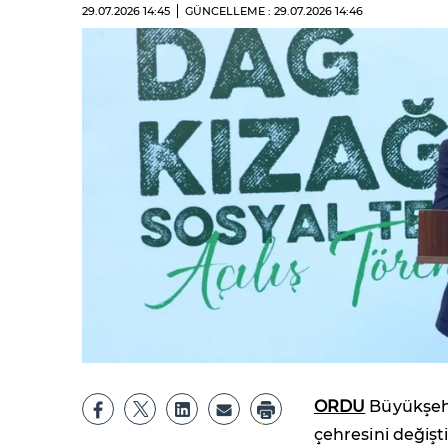
29.07.2026
14:45
GÜNCELLEME : 29.07.2026
14:46
ORDU
Büyükşehir
çehresini değişt