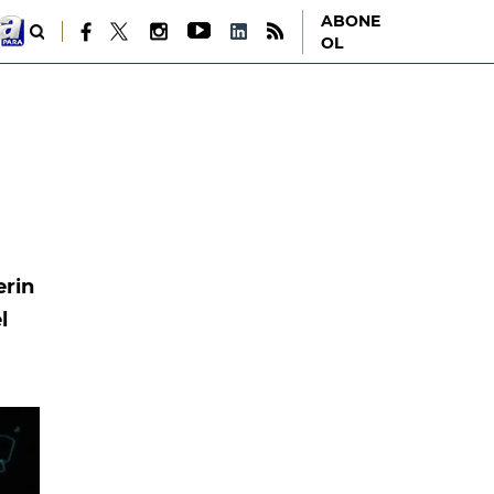
ABONE
OL
erin
l