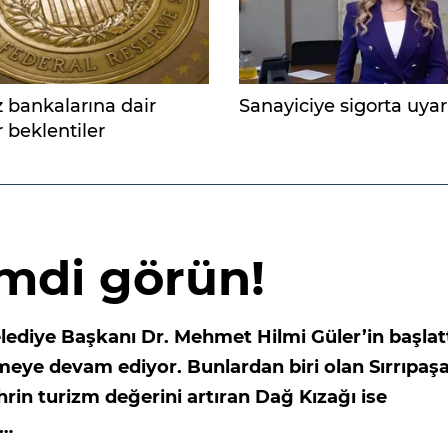
 bankalarına dair
Sanayiciye sigorta uyar
 beklentiler
yor
şimdi görün!
lediye Başkanı Dr. Mehmet Hilmi Güler’in başlat
eye devam ediyor. Bunlardan biri olan Sırrıpaş
hrin turizm değerini artıran Dağ Kızağı ise
r…