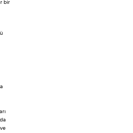
r bir
tü
da
arı
nda
 ve