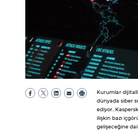
Kurumlar dijita
dünyada siber s
ediyor. Kaspers
ilişkin bazı içgö
gelişeceğine da