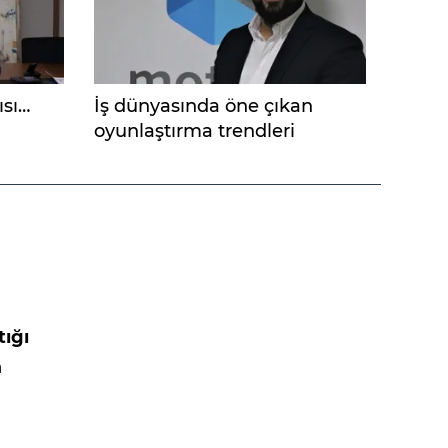
ısı…
İş dünyasında öne çıkan
oyunlaştırma trendleri
tığı
a