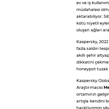
ev ve iş kullanımı
müdahalesi olma
aktarabiliyor. S
kötü niyetli eyle
oluşan ağları ara
Kaspersky, 2022 
fazla saldırı tesp
akıllı şehir altya
dikkatini çekmek
honeypot tuzak n
Kaspersky Global
Araştırmacısı
Me
ortamının gelişi
artışla kendini b
hacktivizmin sib