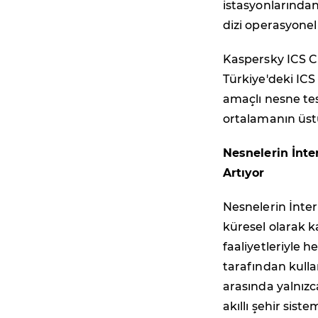
istasyonlarından
dizi operasyonel 
Kaspersky ICS CE
Türkiye'deki ICS
amaçlı nesne tes
ortalamanın üs
Nesnelerin İnter
Artıyor
Nesnelerin İntern
küresel olarak 
faaliyetleriyle h
tarafından kullanı
arasında yalnızca
akıllı şehir sis