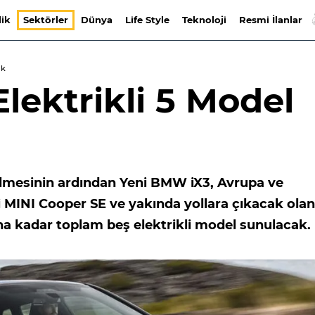
lik
Sektörler
Dünya
Life Style
Teknoloji
Resmi İlanlar
ak
ektrikli 5 Model
lmesinin ardından Yeni BMW iX3, Avrupa ve
i MINI Cooper SE ve yakında yollara çıkacak olan
una kadar toplam beş elektrikli model sunulacak.