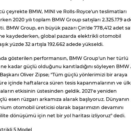
cü çeyrekte BMW, MINI ve Rolls-Royce'un teslimatları
rken 2020 yılı toplam BMW Group satışları 2.325.179 ad
ti. BMW Group, en büyük pazarı Çin'de 778,412 adet sat
e kaydederken, global pazarda elektrikli otomobil
aşık yüzde 32 artışla 192.662 adede yükseldi.
ısında gösterilen performansın, BMW Group'un her türlü
ne kadar güçlü olduğunu kanıtladığını söyleyen BMW
aşkanı Oliver Zipse; "Tüm güçlü yönlerimizi bir araya
süre içinde haftalarca süren tesis kapanmalarının ve ül
aların etkisinin üstesinden geldik. 2021'e yeniden
çlü esen rüzgarı arkamıza alarak başlıyoruz. Dünyanın
ium otomobil üreticisi olarak başarımızın devamını
ite dönüşümü için net bir yol haritası izliyoruz" dedi.
trikli 5 Model