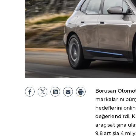
Borusan Otomoti
markalarını bün
hedeflerini onli
değerlendirdi. K
araç satışına u
9,8 artışla 4 mil