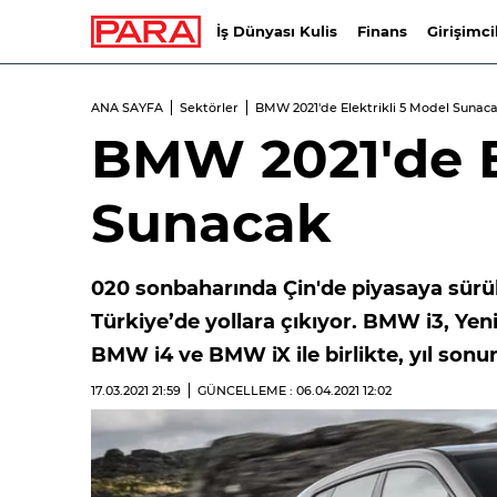
İş Dünyası Kulis
Finans
Girişimci
ANA SAYFA
Sektörler
BMW 2021'de Elektrikli 5 Model Sunac
BMW 2021'de El
Sunacak
020 sonbaharında Çin'de piyasaya sürü
Türkiye’de yollara çıkıyor. BMW i3, Yen
BMW i4 ve BMW iX ile birlikte, yıl son
17.03.2021
21:59
GÜNCELLEME : 06.04.2021
12:02