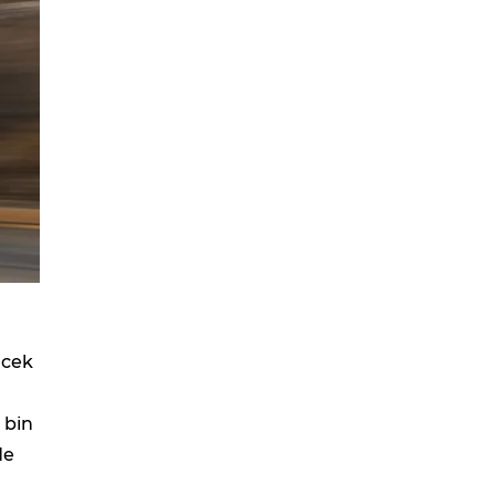
ecek
 bin
de