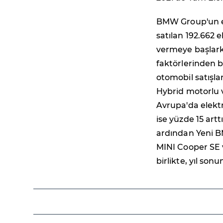
BMW Group'un ele
satılan 192.662 
vermeye başlark
faktörlerinden bi
otomobil satışla
Hybrid motorlu ve
Avrupa'da elektr
ise yüzde 15 art
ardından Yeni BM
MINI Cooper SE 
birlikte, yıl so