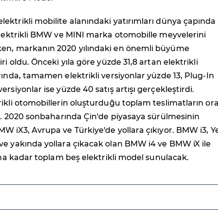
ktrikli mobilite alanındaki yatırımları dünya çapında
elektrikli BMW ve MINI marka otomobille meyvelerini
en, markanın 2020 yılındaki en önemli büyüme
ri oldu. Önceki yıla göre yüzde 31,8 artan elektrikli
rında, tamamen elektrikli versiyonlar yüzde 13, Plug-In
rsiyonlar ise yüzde 40 satış artışı gerçekleştirdi.
ikli otomobillerin oluşturduğu toplam teslimatların or
tı. 2020 sonbaharında Çin'de piyasaya sürülmesinin
W iX3, Avrupa ve Türkiye'de yollara çıkıyor. BMW i3, Y
ve yakında yollara çıkacak olan BMW i4 ve BMW iX ile
nuna kadar toplam beş elektrikli model sunulacak.