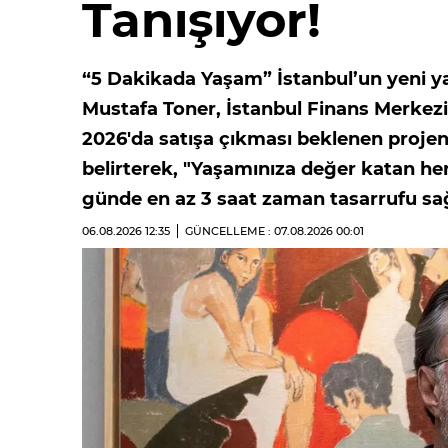
Tanışıyor!
“5 Dakikada Yaşam” İstanbul’un yeni ya
Mustafa Toner, İstanbul Finans Merkez
2026'da satışa çıkması beklenen projen
belirterek, "Yaşamınıza değer katan h
günde en az 3 saat zaman tasarrufu sağ
06.08.2026
12:35
GÜNCELLEME : 07.08.2026
00:01