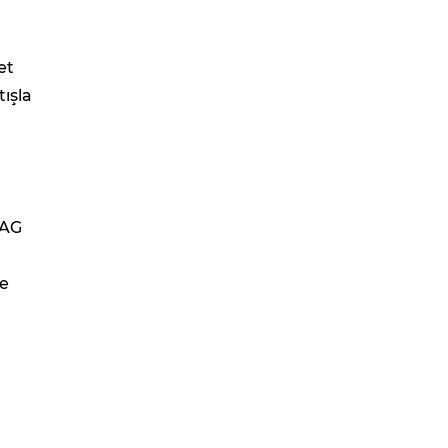
et
ışla
 AG
ke