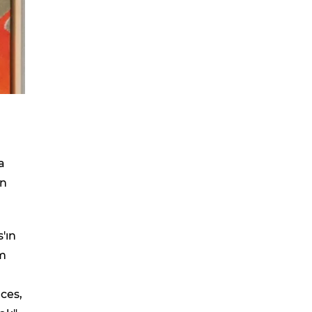
a
an
s'ın
am
nces,