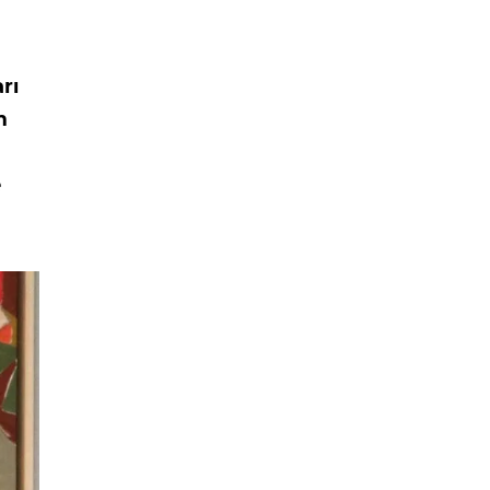
rı
m
e