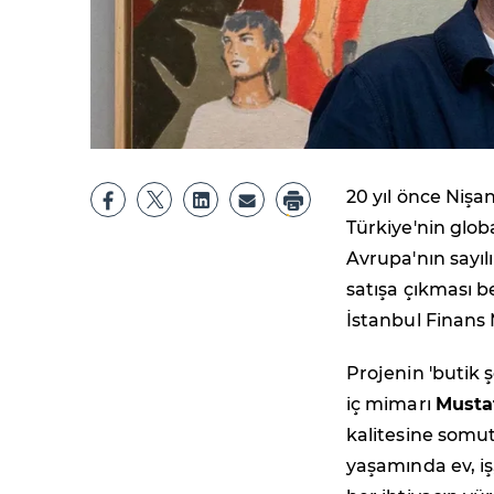
20 yıl önce Nişa
Türkiye'nin globa
Avrupa'nın sayı
satışa çıkması 
İstanbul Finans
Projenin 'butik ş
iç mimarı
Musta
kalitesine somut
yaşamında ev, iş