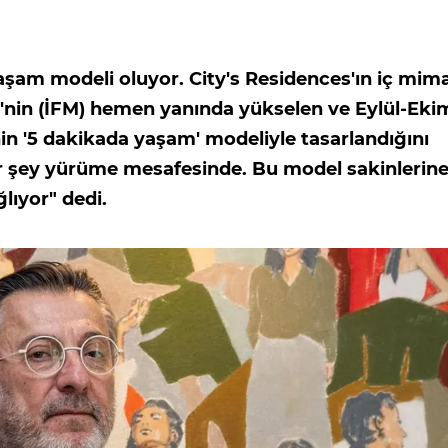
şam modeli oluyor. City's Residences'ın iç mima
i'nin (İFM) hemen yanında yükselen ve Eylül-Eki
in '5 dakikada yaşam' modeliyle tasarlandığını
er şey yürüme mesafesinde. Bu model sakinlerin
lıyor" dedi.