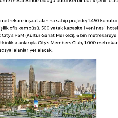
rüme mesafesinde olduğu bütünsel bir butik şehir' olac
 metrekare inşaat alanına sahip projede; 1.450 konutu
işilik ofis kampüsü, 500 yatak kapasiteli yeni nesil hotel
 City's PSM (Kültür-Sanat Merkezi), 6 bin metrekareye
etkinlik alanlarıyla City's Members Club, 1.000 metrekar
sosyal alanlar yer alacak.