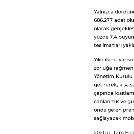
Yalnızca dördün
686.277 adet olu
olarak gerçekleş
yüzde 7,4 büyüm
teslimatları yakl
Yılın ikinci yar
zorluğa rağmen 
Yönetim Kurulu B
getirerek, kısa 
çapında kısıtlam
canlanmış ve gü
önde gelen prem
sağlayacak mobil
2021'de Tam Elek