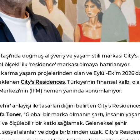
ntaşı'nda doğmuş alışveriş ve yaşam stili markası City's,
l ölçekli ilk 'residence' markası olmaya hazırlanıyor.
lı karma yaşam projelerinden olan ve Eylül-Ekim 2026'd
beklenen
City's Residences
, Türkiye'nin finansal kalbi ol
 Merkezi'nin (İFM) hemen yanında konumlanıyor.
ehir' anlayışı ile tasarlandığını belirten City's Residence
fa Toner
, "Global bir marka olmanın şartı, insanın yaş
 ve ölçülebilir bir katkı sağlamak. Geleneksel şehir
, sosyal alanlar ve doğa birbirinden uzak. City's Reside