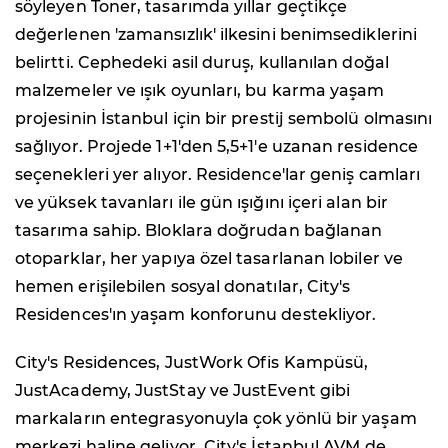
söyleyen Toner, tasarımda yıllar geçtikçe
değerlenen 'zamansızlık' ilkesini benimsediklerini
belirtti. Cephedeki asil duruş, kullanılan doğal
malzemeler ve ışık oyunları, bu karma yaşam
projesinin İstanbul için bir prestij sembolü olmasını
sağlıyor. Projede 1+1'den 5,5+1'e uzanan residence
seçenekleri yer alıyor. Residence'lar geniş camları
ve yüksek tavanları ile gün ışığını içeri alan bir
tasarıma sahip. Bloklara doğrudan bağlanan
otoparklar, her yapıya özel tasarlanan lobiler ve
hemen erişilebilen sosyal donatılar, City's
Residences'ın yaşam konforunu destekliyor.
City's Residences, JustWork Ofis Kampüsü,
JustAcademy, JustStay ve JustEvent gibi
markaların entegrasyonuyla çok yönlü bir yaşam
merkezi haline geliyor. City's İstanbul AVM de