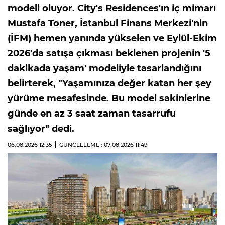
modeli oluyor. City's Residences'ın iç mimarı
Mustafa Toner, İstanbul Finans Merkezi'nin
(İFM) hemen yanında yükselen ve Eylül-Ekim
2026'da satışa çıkması beklenen projenin '5
dakikada yaşam' modeliyle tasarlandığını
belirterek, "Yaşamınıza değer katan her şey
yürüme mesafesinde. Bu model sakinlerine
günde en az 3 saat zaman tasarrufu
sağlıyor" dedi.
06.08.2026
12:35
GÜNCELLEME : 07.08.2026
11:49