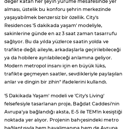
değer katan her şeyin yürüme mesafesinde yer
alması, üstelik bu konforu şehrin merkezinde
yaşayabilmek benzersiz bir özellik. City's
Residences '5 dakikada yaşam' modeliyle,
sakinlerine günde en az 3 saat zaman tasarrufu
sağlıyor. Bu da yılda yüzlerce saatin yolda ve
trafikte değil; aileyle, arkadaşlarla geçirilebileceği
ya da hobilere ayrılabileceği anlamına geliyor.
Modern metropol insanı için en büyük lüks,
trafikte geçmeyen saatler, sevdikleriyle paylaşılan
anlar ve dingin bir zihin" ifadelerini kullandı.
'5 Dakikada Yaşam' modeli ve 'City's Living'
felsefesiyle tasarlanan proje, Bağdat Caddesi'nin
Avrupa'ya bağlandığı aksta, E-5 ile TEM'in kesiştiği
noktada yer alıyor. Projenin bahçesindeki metro
bağlantısıyla hem havalimanına hem de Avrupa