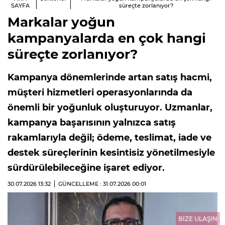
SAYFA
süreçte zorlanıyor?
Markalar yoğun
kampanyalarda en çok hangi
süreçte zorlanıyor?
Kampanya dönemlerinde artan satış hacmi,
müşteri hizmetleri operasyonlarında da
önemli bir yoğunluk oluşturuyor. Uzmanlar,
kampanya başarısının yalnızca satış
rakamlarıyla değil; ödeme, teslimat, iade ve
destek süreçlerinin kesintisiz yönetilmesiyle
sürdürülebileceğine işaret ediyor.
30.07.2026
13:32
GÜNCELLEME : 31.07.2026
00:01
BİZE ULAŞIN