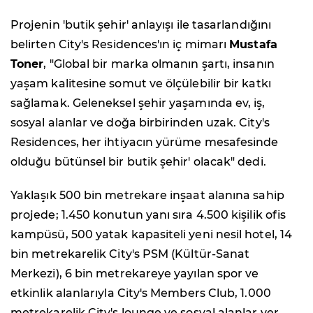
Projenin 'butik şehir' anlayışı ile tasarlandığını
belirten City's Residences'ın iç mimarı
Mustafa
Toner
, "Global bir marka olmanın şartı, insanın
yaşam kalitesine somut ve ölçülebilir bir katkı
sağlamak. Geleneksel şehir yaşamında ev, iş,
sosyal alanlar ve doğa birbirinden uzak. City's
Residences, her ihtiyacın yürüme mesafesinde
olduğu bütünsel bir butik şehir' olacak" dedi.
Yaklaşık 500 bin metrekare inşaat alanına sahip
projede; 1.450 konutun yanı sıra 4.500 kişilik ofis
kampüsü, 500 yatak kapasiteli yeni nesil hotel, 14
bin metrekarelik City's PSM (Kültür-Sanat
Merkezi), 6 bin metrekareye yayılan spor ve
etkinlik alanlarıyla City's Members Club, 1.000
metrekarelik City's lounge ve sosyal alanlar yer