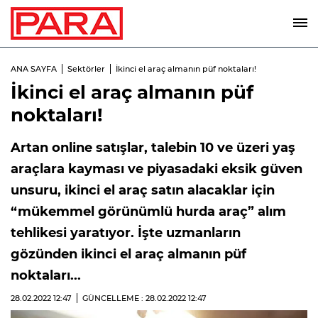
ANA SAYFA
Sektörler
İkinci el araç almanın püf noktaları!
İkinci el araç almanın püf
noktaları!
Artan online satışlar, talebin 10 ve üzeri yaş
araçlara kayması ve piyasadaki eksik güven
unsuru, ikinci el araç satın alacaklar için
“mükemmel görünümlü hurda araç” alım
tehlikesi yaratıyor. İşte uzmanların
gözünden ikinci el araç almanın püf
noktaları...
28.02.2022
12:47
GÜNCELLEME : 28.02.2022
12:47