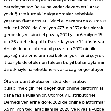
2020'nin son üç ayında başlayan daralma, 2021'in
neredeyse son üç ayına kadar devam etti. Araç
yokluğu ve kurdaki dalgalanmalar sebebiyle
yaşanan fiyat artışları, ikinci el pazarını da olumsuz
etkiledi. 2020 'de 6 milyon 477 bin 153 adet olarak
gerçekleşen ikinci el pazarı, 2021 yılını 6 milyon 15
bin 36 adetle kapattı. Pazarda yüzde 7.1 düşüş var.
Ancak ikinci el otomobil pazarının 2022'nin ilk
çeyreğinde ivmelenmesi bekleniyor. İkinci çeyrek
itibariyle de ötelenen talebin bu yıl bahar aylarının
da etkisiyle hareketlenerek artacağı öngörülüyor.
Öte yandan tüketiciler, istedikleri arabayı
bulabilmek için her geçen gün online platformları
daha fazla kullanıyor. Otomotiv Distribütörleri
Derneği verilerine göre; 2021'de online platformlar,
3,5 milyon tekil araç ilanı ile 2020 'ye kıyasla yüzde