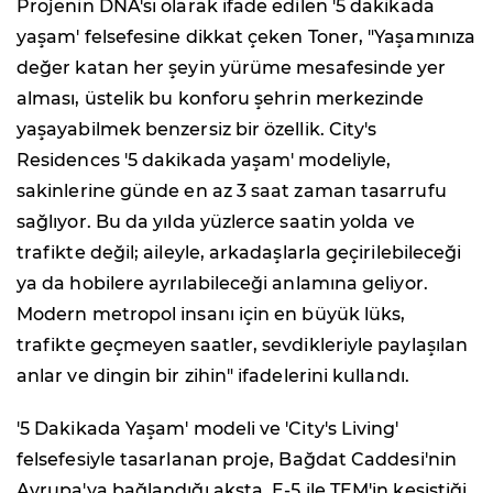
Projenin DNA'sı olarak ifade edilen '5 dakikada
yaşam' felsefesine dikkat çeken Toner, "Yaşamınıza
değer katan her şeyin yürüme mesafesinde yer
alması, üstelik bu konforu şehrin merkezinde
yaşayabilmek benzersiz bir özellik. City's
Residences '5 dakikada yaşam' modeliyle,
sakinlerine günde en az 3 saat zaman tasarrufu
sağlıyor. Bu da yılda yüzlerce saatin yolda ve
trafikte değil; aileyle, arkadaşlarla geçirilebileceği
ya da hobilere ayrılabileceği anlamına geliyor.
Modern metropol insanı için en büyük lüks,
trafikte geçmeyen saatler, sevdikleriyle paylaşılan
anlar ve dingin bir zihin" ifadelerini kullandı.
'5 Dakikada Yaşam' modeli ve 'City's Living'
felsefesiyle tasarlanan proje, Bağdat Caddesi'nin
Avrupa'ya bağlandığı aksta, E-5 ile TEM'in kesiştiği