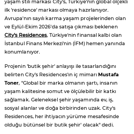
yaşam stili markası City's, Türkiye'nin global ölçekli
ilk 'residence' markası olmaya hazırlanıyor.
Avrupa'nın sayılı karma yaşam projelerinden olan
ve Eylül-Ekim 2026'da satışa çıkması beklenen
City's Residences
, Türkiye'nin finansal kalbi olan
İstanbul Finans Merkezi'nin (İFM) hemen yanında
konumlanıyor.
Projenin 'butik şehir' anlayışı ile tasarlandığını
belirten City's Residences'ın iç mimarı
Mustafa
Toner
, "Global bir marka olmanın şartı, insanın
yaşam kalitesine somut ve ölçülebilir bir katkı
sağlamak. Geleneksel şehir yaşamında ev, iş,
sosyal alanlar ve doğa birbirinden uzak. City's
Residences, her ihtiyacın yürüme mesafesinde
olduğu bütünsel bir butik şehir' olacak" dedi.