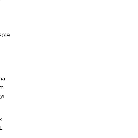
2019
ana
em
yı
k
L