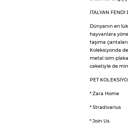
İTALYAN FENDİ
Dünyanın en lüks
hayvanlara yönel
taşıma çantaları
Koleksiyonda de
metal isim plak
ceketiyle de mi
PET KOLEKSİY
* Zara Home
* Stradivarius
* Join Us