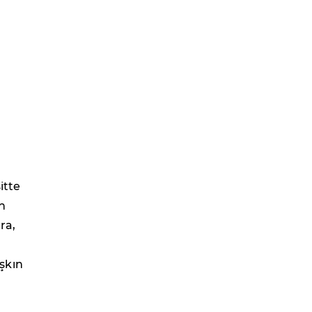
itte
n
ra,
aşkın