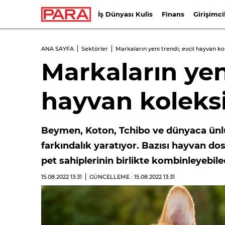
İş Dünyası Kulis
Finans
Girişimci
ANA SAYFA
Sektörler
Markaların yeni trendi; evcil hayvan ko
Markaların yeni
hayvan koleksi
Beymen, Koton, Tchibo ve dünyaca ünlü 
farkındalık yaratıyor. Bazısı hayvan d
pet sahiplerinin birlikte kombinleyebile
15.08.2022
13:31
GÜNCELLEME : 15.08.2022
13:31