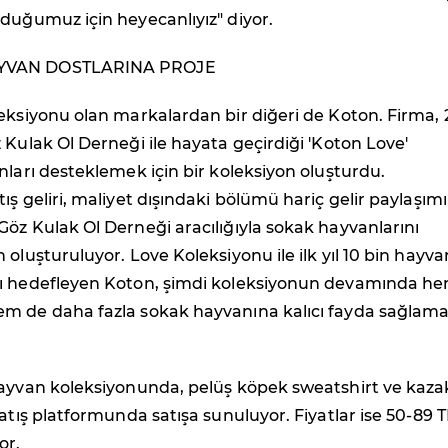
duğumuz için heyecanlıyız" diyor.
YVAN DOSTLARINA PROJE
eksiyonu olan markalardan bir diğeri de Koton. Firma, 
 Kulak Ol Derneği ile hayata geçirdiği 'Koton Love'
nları desteklemek için bir koleksiyon oluşturdu.
ış geliri, maliyet dışındaki bölümü hariç gelir paylaşımı
öz Kulak Ol Derneği aracılığıyla sokak hayvanlarını
 oluşturuluyor. Love Koleksiyonu ile ilk yıl 10 bin hayv
ı hedefleyen Koton, şimdi koleksiyonun devamında h
m de daha fazla sokak hayvanına kalıcı fayda sağlama
hayvan koleksiyonunda, pelüş köpek sweatshirt ve kaza
satış platformunda satışa sunuluyor. Fiyatlar ise 50-89 T
or.