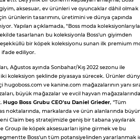
giyim, aksesuar, ev ürünleri ve oyuncaklar dâhil olmak
çin ürünlerin tasarımını, üretimini ve dünya çapında
niyor. Yapılan açıklamada, "Boss moda koleksiyonlarıyla
ekilde tasarlanan bu koleksiyonla Boss'un giyimden
eşekküllü bir köpek koleksiyonu sunan ilk premium 
ifade ediliyor.
arı, Ağustos ayında Sonbahar/Kış 2022 sezonu ile
 iki koleksiyon şeklinde piyasaya sürecek. Ürünler dün
çi hugoboss.com ve kanine.com mağazalarının yanı sır
azaları, büyük mağazalar ve evcil hayvan mağazalarınd
k.
Hugo Boss Grubu CEO'su Daniel Grieder
, "Tüm
as noktalarında, markalarda ve ürün alanlarında büy
yeni Claim beş stratejimizle geniş bir tabana yayılarak
ine Group ile köpek aksesuarları işine girmek ve bu
egmentte Boss'un tüm potansiyelinden yararlanmak i