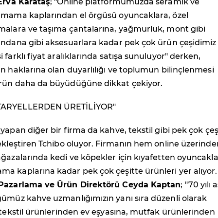
 Erva Karataş
; "Online platformumuzda seramik ve
 mama kaplarından el örgüsü oyuncaklara, özel
malara ve taşıma çantalarına, yağmurluk, mont gibi
andana gibi aksesuarlara kadar pek çok ürün çeşidimiz
 farklı fiyat aralıklarında satışa sunuluyor" derken,
n haklarına olan duyarlılığı ve toplumun bilinçlenmesi
rün daha da büyüdüğüne dikkat çekiyor.
TARYELLERDEN ÜRETİLİYOR"
yapan diğer bir firma da kahve, tekstil gibi pek çok çeş
ekleştiren Tchibo oluyor. Firmanın hem online üzerinde
ğazalarında kedi ve köpekler için kıyafetten oyuncakla
a kaplarına kadar pek çok çeşitte ürünleri yer alıyor.
 Pazarlama ve Ürün Direktörü Ceyda Kaptan
; "70 yılı 
ğümüz kahve uzmanlığımızın yanı sıra düzenli olarak
 tekstil ürünlerinden ev eşyasına, mutfak ürünlerinden