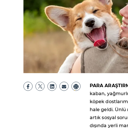
PARA ARAŞTIR
kaban, yağmurluk
köpek dostlarımı
hale geldi. Ünlü
artık sosyal so
dışında yerli ma