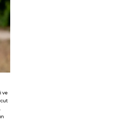
i ve
vcut
,
ın