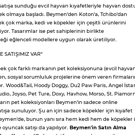
satışa sunduğu evcil hayvan kıyafetleriyle hayvan dost
ek olmaya başladı. Beymen'den Koton'a, Tchibo'dan
 çok marka, kedi ve köpekler için çeşitli ürünlerini
liyor. Tasarımlar ise pet sahiplerinin birlikte
ği eğlenceli modellere uygun olarak üretiliyor.
 SATIŞIMIZ VAR"
k çok farklı markanın pet koleksiyonuna (evcil hayvan
n, sosyal sorumluluk projelerine önem veren firmaları
or. Wood&Tail, Hoody Doggy, Du2 Paw Paris, Angel İsta
dio, Joyso, Pet Ture, Doxy, Havhow, Morso, St. Piamor
arın pet koleksiyonları Beymen'in sadece online
ışa sunuluyor. Şu an için sadece köpekler için kıyafet
Beymen'de, bunun yanı sıra hem kedi hem de köpekler i
oyuncak satışı da yapılıyor.
Beymen'in Satın Alma