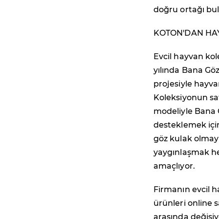
doğru ortağı bul
KOTON'DAN HA
Evcil hayvan kol
yılında Bana Göz
projesiyle hayva
Koleksiyonun sat
modeliyle Bana G
desteklemek için
göz kulak olmay
yaygınlaşmak he
amaçlıyor.
Firmanın evcil 
ürünleri online 
arasında değişiy