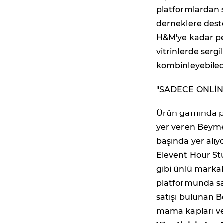
platformlardan 
derneklere dest
H&M'ye kadar pek
vitrinlerde sergi
kombinleyebilece
"SADECE ONLİNE
Ürün gamında pe
yer veren Beyme
başında yer alıy
Elevent Hour Stu
gibi ünlü markal
platformunda sat
satışı bulunan 
mama kapları ve 