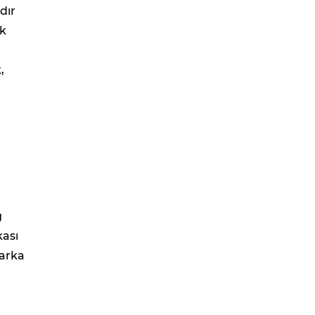
dır
ok
,
g
kası
Marka
e