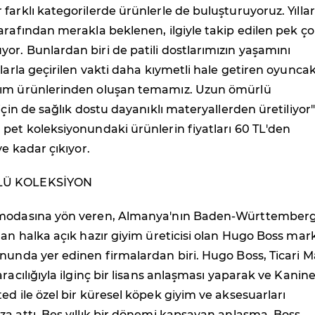
farklı kategorilerde ürünlerle de buluşturuyoruz. Yıllar
arafından merakla beklenen, ilgiyle takip edilen pek ç
r. Bunlardan biri de patili dostlarımızın yaşamını
nlarla geçirilen vakti daha kıymetli hale getiren oyuncak
kım ürünlerinden oluşan temamız. Uzun ömürlü
için de sağlık dostu dayanıklı materyallerden üretiliyor"
pet koleksiyonundaki ürünlerin fiyatları 60 TL'den
ye kadar çıkıyor.
LÜ KOLEKSİYON
 modasına yön veren, Almanya'nın Baden-Württember
lan halka açık hazır giyim üreticisi olan Hugo Boss mar
nunda yer edinen firmalardan biri. Hugo Boss, Ticari 
racılığıyla ilginç bir lisans anlaşması yaparak ve Kanin
ed ile özel bir küresel köpek giyim ve aksesuarları
a attı. Beş yıllık bir dönemi kapsayan anlaşma, Boss