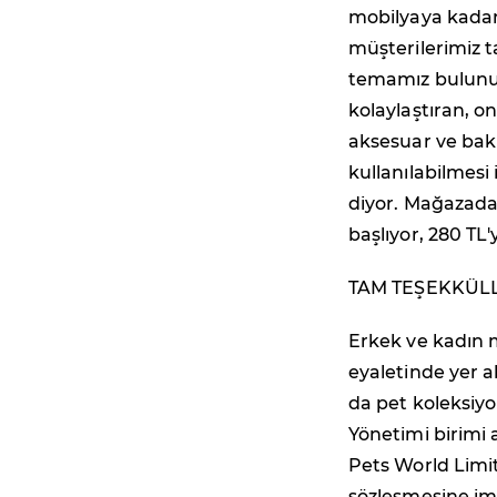
mobilyaya kadar 
müşterilerimiz t
temamız bulunuyo
kolaylaştıran, o
aksesuar ve ba
kullanılabilmesi 
diyor. Mağazada 
başlıyor, 280 TL'
TAM TEŞEKKÜL
Erkek ve kadın
eyaletinde yer a
da pet koleksiyo
Yönetimi birimi a
Pets World Limit
sözleşmesine imz