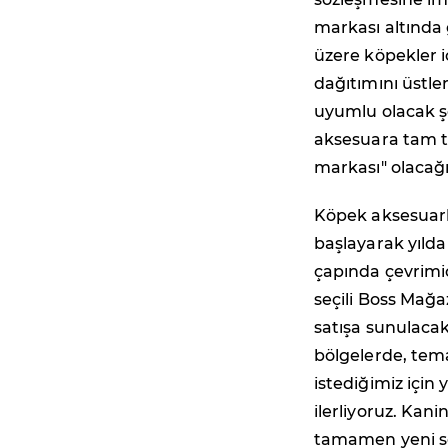
markası altında 
üzere köpekler i
dağıtımını üstle
uyumlu olacak ş
aksesuara tam t
markası" olacağı 
Köpek aksesuarl
başlayarak yılda
çapında çevrimi
seçili Boss Mağ
satışa sunulaca
bölgelerde, tem
istediğimiz için 
ilerliyoruz. Kan
tamamen yeni s