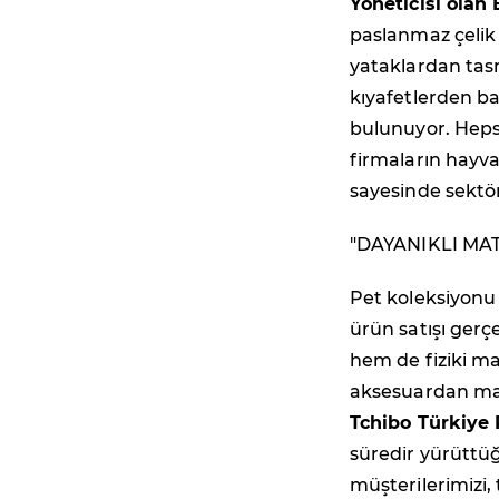
Yöneticisi olan
paslanmaz çelik
yataklardan tas
kıyafetlerden b
bulunuyor. Hepsi
firmaların hayva
sayesinde sektö
"DAYANIKLI MA
Pet koleksiyonu 
ürün satışı gerç
hem de fiziki ma
aksesuardan mam
Tchibo Türkiye
süredir yürüttü
müşterilerimizi,