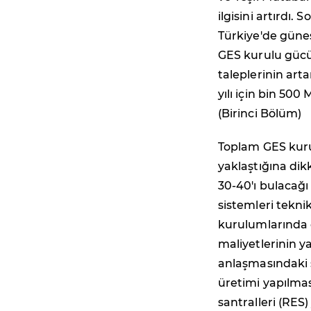
ilgisini artırdı.
Türkiye'de güne
GES kurulu gücü 
taleplerinin art
yılı için bin 500
(Birinci Bölüm)
Toplam GES kurul
yaklaştığına di
30-40'ı bulacağı
sistemleri tekni
kurulumlarında g
maliyetlerinin ya
anlaşmasındaki s
üretimi yapılması
santralleri (RES)