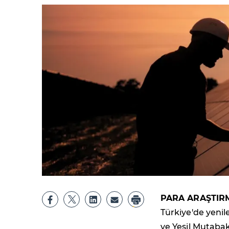
PARA ARAŞTIR
Türkiye'de yenil
ve Yeşil Mutabak