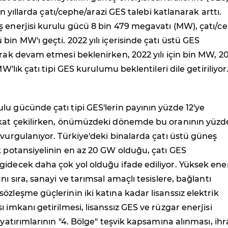
 Son yıllarda çatı/cephe/arazi GES talebi katlanarak arttı.
ş enerjisi kurulu gücü 8 bin 479 megavatı (MW), çatı/c
bin MW'ı geçti. 2022 yılı içerisinde çatı üstü GES
arak devam etmesi beklenirken, 2022 yılı için bin MW, 2
 MW'lık çatı tipi GES kurulumu beklentileri dile getiriliyor
u gücünde çatı tipi GES'lerin payının yüzde 12'ye
kkat çekilirken, önümüzdeki dönemde bu oranının yüzd
 vurgulanıyor. Türkiye'deki binalarda çatı üstü güneş
k potansiyelinin en az 20 GW olduğu, çatı GES
idecek daha çok yol olduğu ifade ediliyor. Yüksek ener
nı sıra, sanayi ve tarımsal amaçlı tesislere, bağlantı
özleşme güçlerinin iki katına kadar lisanssız elektrik
 imkanı getirilmesi, lisanssız GES ve rüzgar enerjisi
 yatırımlarının "4. Bölge" teşvik kapsamına alınması, ih