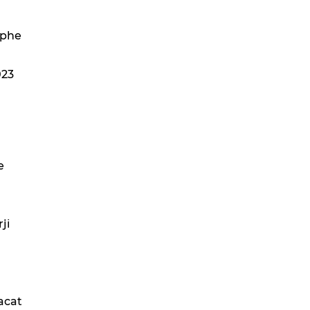
ephe
023
.
e
ji
racat