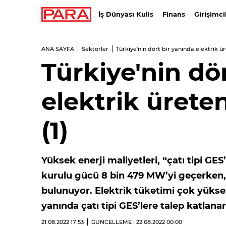
İş Dünyası Kulis
Finans
Girişimci
ANA SAYFA
Sektörler
Türkiye'nin dört bir yanında elektrik üre
Türkiye'nin dö
elektrik üreten
(1)
Yüksek enerji maliyetleri, “çatı tipi GES”
kurulu gücü 8 bin 479 MW’yi geçerken, 
bulunuyor. Elektrik tüketimi çok yükse
yanında çatı tipi GES’lere talep katlanar
21.08.2022
17:53
GÜNCELLEME : 22.08.2022
00:00