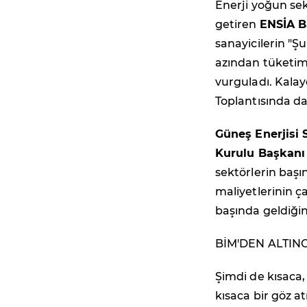
Enerji yoğun sek
getiren
ENSİA B
sanayicilerin "Ş
azından tüketimi
vurguladı. Kala
Toplantısında da 
Güneş Enerjisi 
Kurulu Başkanı
sektörlerin başı
maliyetlerinin ç
başında geldiğini
BİM'DEN ALTIN
Şimdi de kısaca,
kısaca bir göz 