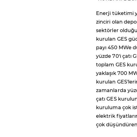
Enerji tüketimi y
zinciri olan dep
sektörler olduğu
kurulan GES güc
payı 450 MWe düz
yüzde 70'i çatı 
toplam GES kuru
yaklaşık 700 MW
kurulan GES'leri
zamanlarda yüzd
çatı GES kurulu
kuruluma çok ist
elektrik fiyatla
çok düşündüren 