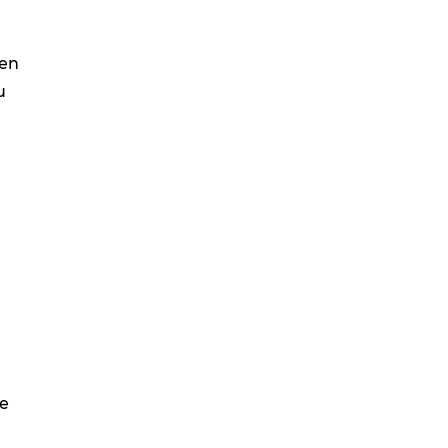
 en
u
re