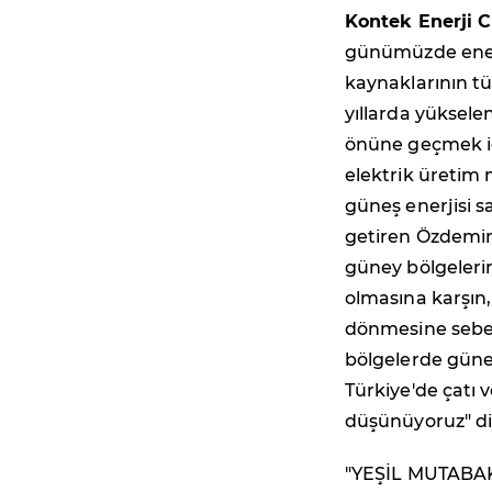
Kontek Enerji 
günümüzde enerj
kaynaklarının t
yıllarda yüksel
önüne geçmek iç
elektrik üretim 
güneş enerjisi sa
getiren Özdemir,
güney bölgeleri
olmasına karşın,
dönmesine sebep
bölgelerde güneş
Türkiye'de çatı 
düşünüyoruz" di
"YEŞİL MUTABAK