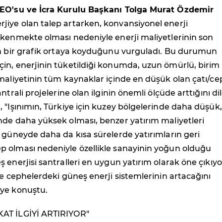
CEO'su ve İcra Kurulu Başkanı Tolga Murat Özdemir
iye olan talep artarken, konvansiyonel enerji
ükenmekte olması nedeniyle enerji maliyetlerinin son
en bir grafik ortaya koyduğunu vurguladı. Bu durumun
in, enerjinin tüketildiği konumda, uzun ömürlü, birim
maliyetinin tüm kaynaklar içinde en düşük olan çatı/c
ntrali projelerine olan ilginin önemli ölçüde arttığını di
 "Işınımın, Türkiye için kuzey bölgelerinde daha düşük,
nde daha yüksek olması, benzer yatırım maliyetleri
 güneyde daha da kısa sürelerde yatırımların geri
 olması nedeniyle özellikle sanayinin yoğun olduğu
 enerjisi santralleri en uygun yatırım olarak öne çıkıyo
ve cephelerdeki güneş enerji sistemlerinin artacağını
ye konuştu.
AT İLGİYİ ARTIRIYOR"