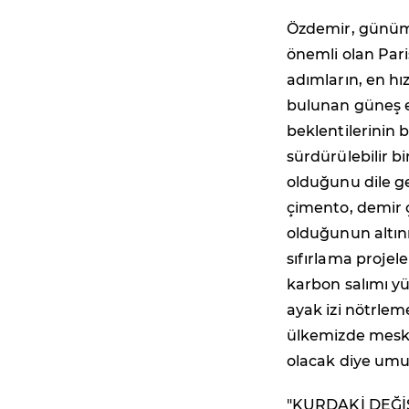
Özdemir, günümüz
önemli olan Pari
adımların, en hız
bulunan güneş en
beklentilerinin b
sürdürülebilir b
olduğunu dile ge
çimento, demir ç
olduğunun altını 
sıfırlama projel
karbon salımı y
ayak izi nötrlem
ülkemizde mesken
olacak diye umu
"KURDAKİ DEĞ