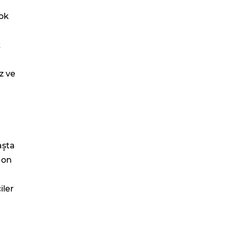
çok
k
z ve
aşta
bon
iler