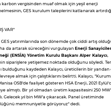
 karbon vergisinden muaf olmak için yeşil enerji
nelmesinin, GES kurulum taleplerini katlanarak artırdığ
IŞ VAR"
i GES yatırımlarında son dönemde çok ciddi artış oldu
aha da artarak süreceğini vurgulayan
Enerji Sanayiciler
neği (ENSİA) Yönetim Kurulu Başkanı Alper Kalaycı
,
inin siparişlere yetişemez noktada olduğunu söyledi. T
yılı bulduğunu kaydeden Kalaycı, üreticilerin bir yandan
devreye almak için çalıştıklarını belirtti. Kalaycı, "Kurum
anisa OSB'de faaliyet gösteren HSA Enerji, 2021 Eylül'
eye almıştı. Bir yıl olmadan üretim kapasitesini 250 MW
ı. Gelecek yıl bin MW'a çıkaracak. Panel üretiminde
üdüğünü memnuniyetle görüyoruz" dedi.