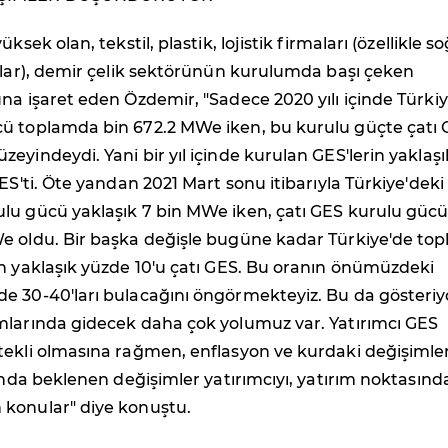
üksek olan, tekstil, plastik, lojistik firmaları (özellikle s
olar), demir çelik sektörünün kurulumda başı çeken
na işaret eden Özdemir, "Sadece 2020 yılı içinde Türki
ü toplamda bin 672.2 MWe iken, bu kurulu güçte çatı
eyindeydi. Yani bir yıl içinde kurulan GES'lerin yaklaşı
GES'ti. Öte yandan 2021 Mart sonu itibarıyla Türkiye'deki
lu gücü yaklaşık 7 bin MWe iken, çatı GES kurulu güc
e oldu. Bir başka değişle bugüne kadar Türkiye'de to
n yaklaşık yüzde 10'u çatı GES. Bu oranın önümüzdeki
e 30-40'ları bulacağını öngörmekteyiz. Bu da gösteriyo
mlarında gidecek daha çok yolumuz var. Yatırımcı GES
ekli olmasına rağmen, enflasyon ve kurdaki değişimler
rında beklenen değişimler yatırımcıyı, yatırım noktasınd
konular" diye konuştu.