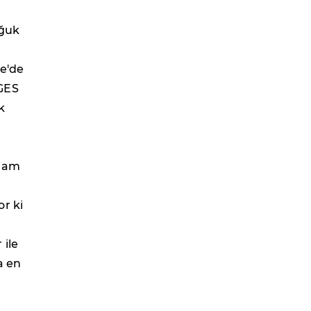
oğuk
ye'de
 GES
k
ü
plam
r ki
 ile
a en