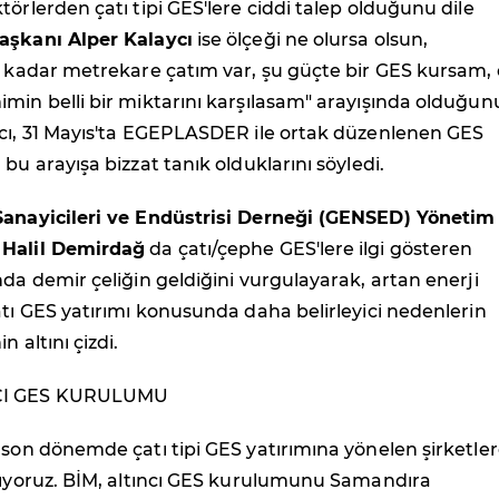
törlerden çatı tipi GES'lere ciddi talep olduğunu dile
aşkanı Alper Kalaycı
ise ölçeği ne olursa olsun,
u kadar metrekare çatım var, şu güçte bir GES kursam,
min belli bir miktarını karşılasam" arayışında olduğun
ycı, 31 Mayıs'ta EGEPLASDER ile ortak düzenlenen GES
bu arayışa bizzat tanık olduklarını söyledi.
Sanayicileri ve Endüstrisi Derneği (GENSED) Yönetim
 Halil Demirdağ
da çatı/çephe GES'lere ilgi gösteren
nda demir çeliğin geldiğini vurgulayarak, artan enerji
atı GES yatırımı konusunda daha belirleyici nedenlerin
n altını çizdi.
CI GES KURULUMU
 son dönemde çatı tipi GES yatırımına yönelen şirketle
atıyoruz. BİM, altıncı GES kurulumunu Samandıra