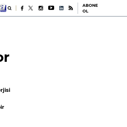
ABONE
OL
or
rjisi
ir