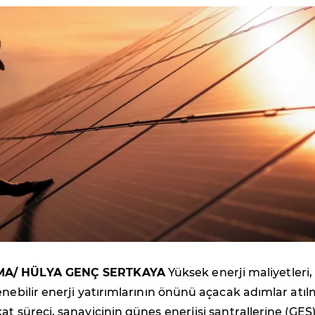
MA/ HÜLYA GENÇ SERTKAYA
Yüksek enerji maliyetleri,
enebilir enerji yatırımlarının önünü açacak adımlar atıl
at süreci, sanayicinin güneş enerjisi santrallerine (GES