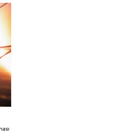
ması
)