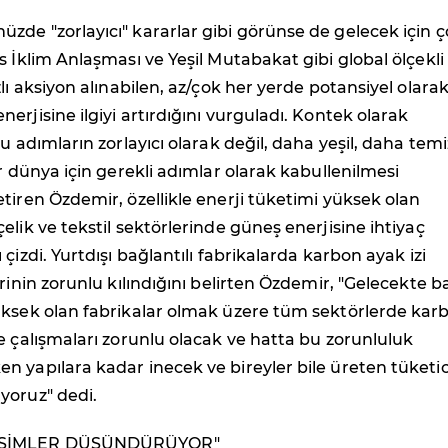
de "zorlayıcı" kararlar gibi görünse de gelecek için 
s İklim Anlaşması ve Yeşil Mutabakat gibi global ölçekli
lı aksiyon alınabilen, az/çok her yerde potansiyel olara
erjisine ilgiyi artırdığını vurguladı. Kontek olarak
u adımların zorlayıcı olarak değil, daha yeşil, daha temi
ir dünya için gerekli adımlar olarak kabullenilmesi
tiren Özdemir, özellikle enerji tüketimi yüksek olan
elik ve tekstil sektörlerinde güneş enerjisine ihtiyaç
çizdi. Yurtdışı bağlantılı fabrikalarda karbon ayak izi
erinin zorunlu kılındığını belirten Özdemir, "Gelecekte b
üksek olan fabrikalar olmak üzere tüm sektörlerde kar
e çalışmaları zorunlu olacak ve hatta bu zorunluluk
 yapılara kadar inecek ve bireyler bile üreten tüketic
yoruz" dedi.
İŞİMLER DÜŞÜNDÜRÜYOR"