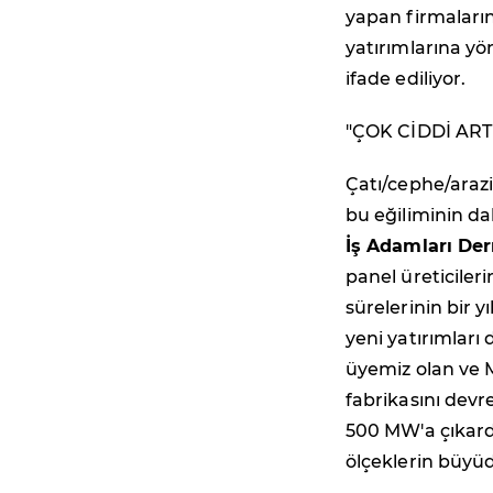
yapan firmaların
yatırımlarına yö
ifade ediliyor.
"ÇOK CİDDİ ART
Çatı/cephe/araz
bu eğiliminin d
İş Adamları Der
panel üreticiler
sürelerinin bir 
yeni yatırımları 
üyemiz olan ve M
fabrikasını devr
500 MW'a çıkard
ölçeklerin büy