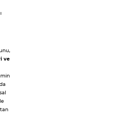
ı
ğunu,
i ve
ermin
 da
sal
de
'tan