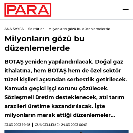
ANA SAYFA
Sektörler
Milyonların gözü bu düzenlemelerde
Milyonların gözü bu
düzenlemelerde
BOTAŞ yeniden yapılandırılacak. Doğal gaz
ithalatına, hem BOTAŞ hem de özel sektör
tüzel kişileri açısından serbestlik getirilecek.
Kamuda geçici işçi sorunu çözülecek.
Sözleşmeli üretim desteklenecek, atıl tarım
arazileri üretime kazandırılacak. İşte
milyonların merak ettiği düzenlemeler…
23.03.2023
14:48
GÜNCELLEME : 24.03.2023
00:01