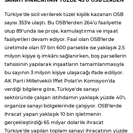
SANAYİ İHRACATININ YÜZDE 43'Ü OSB'LERDEN
Türkiye'de sicil verilerek tüzel kişilik kazanan OSB
sayısı 353'e ulaştı. Bu OSB'lerden 264'ü faaliyette
olup 89'unda ise proje, kamulaştırma ve inşaat
faaliyetleri devam ediyor. Faal olan OSB'lerde
üretimde olan 57 bin 600 parselde ise yaklaşık 2.5
milyon kişiye iş imkânı sağlanırken, boş parsellerin
tahsisinin yapılarak inşaatların tamamlanmasıyla
bu sayının 3 milyon kişiye ulaşacağı ifade ediliyor.
AK Parti Milletvekili İffet Polat'ın Komisyon'da
verdiği bilgilere göre, Türkiye'de sanayi
sektöründe çalışan istihdamın yaklaşık yüzde 40'ı,
organize sanayi bölgelerinde çalışıyor. OSB'lerde
ihracat yapan yaklaşık 10 bin işletmenin
gerçekleştirdiği 65 milyar dolarlık ihracat
Türkiye'de yapılan toplam sanayi ihracatının yüzde