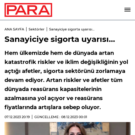
ANA SAYFA
Sektörler
Sanayiciye sigorta uyarısı…
Sanayiciye sigorta uyarısı…
Hem ülkemizde hem de dünyada artan
katastrofik riskler ve iklim değişikliğinin yol
açtığı afetler, sigorta sektörünü zorlamaya
devam ediyor. Artan riskler ve afetler tüm
dünyada reasürans kapasitelerinin
azalmasına yol açıyor ve reasürans
fiyatlarında artışlara sebep oluyor.
07.12.2023
20:19
GÜNCELLEME : 08.12.2023
00:01