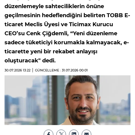
düzenlemeyle sahteciliklerin önüne
geçilmesinin hedeflendiğini belirten TOBB E-
ticaret Meclis Üyesi ve Ticimax Kurucu
CEO’su Cenk Çiğdemli, “Yeni düzenleme
sadece tüketiciyi korumakla kalmayacak, e-
ticarette yeni bir rekabet anlayışı
oluşturacak" dedi.
30.07.2026
13:22
GÜNCELLEME : 31.07.2026
00:01