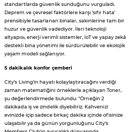
standartlarda güvenlik sunduğunu vurguladı.
Deprem ve çevresel faktörlere karşı 'sıfır hata'
prensibiyle tasarlanan binalar, sakinlerine tam bir
huzur ve güvenlik vadediyor. İleri teknoloji
altyapısı, enerji verimli sistemler, IoT ve yapay zekâ
destekli bina yönetimi ile sürdürülebilir ve ekolojik
yaşam modeli sağlanıyor.
5 dakikalık konfor çemberi
City's Living'in hayatı kolaylaştıracağını verdiği
zaman matematiğini örneklerle açıklayan Toner,
şu değerlendirmede bulundu: "Örneğin 2
dakikada iş ve zindelik diyebiliriz. Kahvenizi
evinizde içip sadece birkaç dakika içinde ofisinize
ulaşabilir ya da günün yorgunluğunu City's
Members Club'ın ayrıcalıklı dünyasında