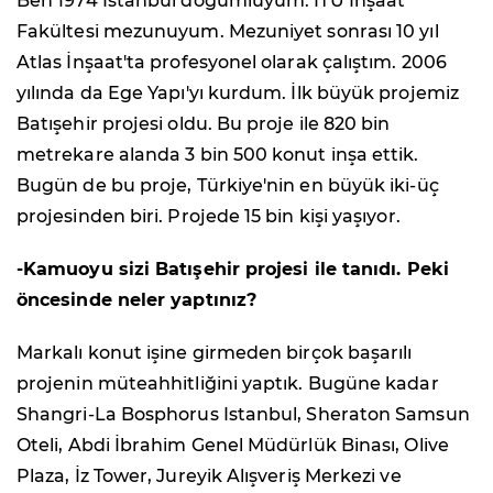
Ben 1974 İstanbul doğumluyum. İTÜ İnşaat
Fakültesi mezunuyum. Mezuniyet sonrası 10 yıl
Atlas İnşaat'ta profesyonel olarak çalıştım. 2006
yılında da Ege Yapı'yı kurdum. İlk büyük projemiz
Batışehir projesi oldu. Bu proje ile 820 bin
metrekare alanda 3 bin 500 konut inşa ettik.
Bugün de bu proje, Türkiye'nin en büyük iki-üç
projesinden biri. Projede 15 bin kişi yaşıyor.
-Kamuoyu sizi Batışehir projesi ile tanıdı. Peki
öncesinde neler yaptınız?
Markalı konut işine girmeden birçok başarılı
projenin müteahhitliğini yaptık. Bugüne kadar
Shangri-La Bosphorus Istanbul, Sheraton Samsun
Oteli, Abdi İbrahim Genel Müdürlük Binası, Olive
Plaza, İz Tower, Jureyik Alışveriş Merkezi ve