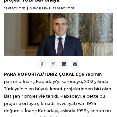
projesi TÜBİTAK onaylı.
29.01.2024
11:37
GÜNCELLEME : 29.01.2024
11:37
PARA RÖPORTAJ/ İDRİZ ÇOKAL
Ege Yapı'nın
patronu İnanç Kabadayı'yı kamuoyu, 2012 yılında
Türkiye'nin en büyük konut projelerinden biri olan
Batışehir projesiyle tanıdı. Kabadayı, elbette bu
proje ile ortaya çıkmadı. Evveliyatı var. 1974
doğumlu İnanç Kabadayı, aslında 1996 yılından bu