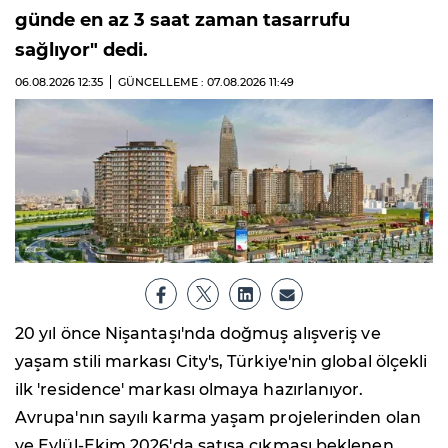
günde en az 3 saat zaman tasarrufu
sağlıyor" dedi.
06.08.2026
12:35
GÜNCELLEME : 07.08.2026
11:49
20 yıl önce Nişantaşı'nda doğmuş alışveriş ve
yaşam stili markası City's, Türkiye'nin global ölçekli
ilk 'residence' markası olmaya hazırlanıyor.
Avrupa'nın sayılı karma yaşam projelerinden olan
ve Eylül-Ekim 2026'da satışa çıkması beklenen