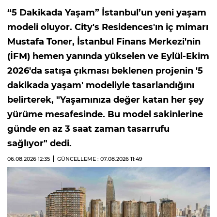
“5 Dakikada Yaşam” İstanbul’un yeni yaşam
modeli oluyor. City's Residences'ın iç mimarı
Mustafa Toner, İstanbul Finans Merkezi'nin
(İFM) hemen yanında yükselen ve Eylül-Ekim
2026'da satışa çıkması beklenen projenin '5
dakikada yaşam' modeliyle tasarlandığını
belirterek, "Yaşamınıza değer katan her şey
yürüme mesafesinde. Bu model sakinlerine
günde en az 3 saat zaman tasarrufu
sağlıyor" dedi.
06.08.2026
12:35
GÜNCELLEME : 07.08.2026
11:49