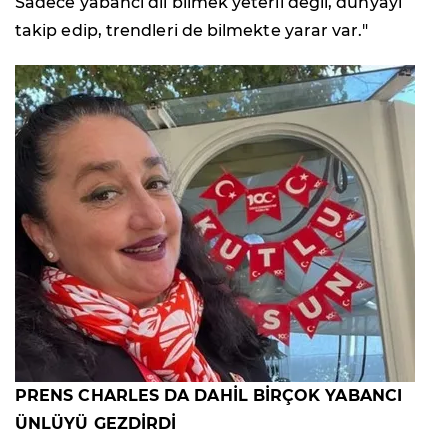
Sadece yabancı dil bilmek yeterli değil, dünyayı
takip edip, trendleri de bilmekte yarar var."
PRENS CHARLES DA DAHİL BİRÇOK YABANCI
ÜNLÜYÜ GEZDİRDİ