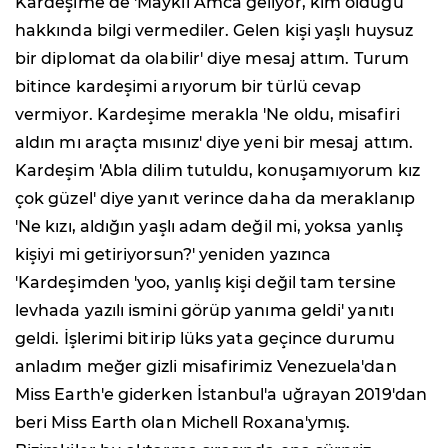
Kardeşime de 'Maykıl Amca geliyor, kim olduğu
hakkında bilgi vermediler. Gelen kişi yaşlı huysuz
bir diplomat da olabilir' diye mesaj attım. Turum
bitince kardeşimi arıyorum bir türlü cevap
vermiyor. Kardeşime merakla 'Ne oldu, misafiri
aldın mı araçta mısınız' diye yeni bir mesaj attım.
Kardeşim 'Abla dilim tutuldu, konuşamıyorum kız
çok güzel' diye yanıt verince daha da meraklanıp
'Ne kızı, aldığın yaşlı adam değil mi, yoksa yanlış
kişiyi mi getiriyorsun?' yeniden yazınca
'Kardeşimden 'yoo, yanlış kişi değil tam tersine
levhada yazılı ismini görüp yanıma geldi' yanıtı
geldi. İşlerimi bitirip lüks yata geçince durumu
anladım meğer gizli misafirimiz Venezuela'dan
Miss Earth'e giderken İstanbul'a uğrayan 2019'dan
beri Miss Earth olan Michell Roxana'ymış.