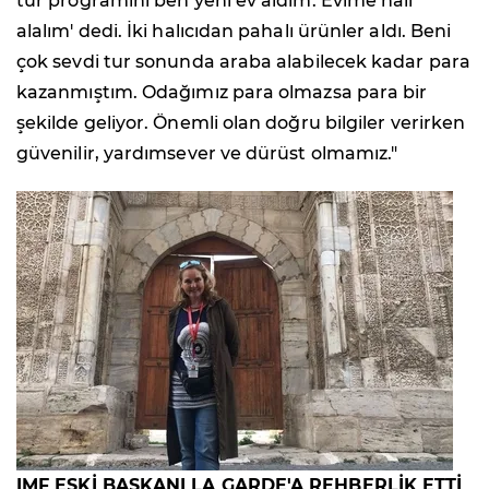
tur programını ben yeni ev aldım. Evime halı
alalım' dedi. İki halıcıdan pahalı ürünler aldı. Beni
çok sevdi tur sonunda araba alabilecek kadar para
kazanmıştım. Odağımız para olmazsa para bir
şekilde geliyor. Önemli olan doğru bilgiler verirken
güvenilir, yardımsever ve dürüst olmamız."
IMF ESKİ BAŞKANI LA GARDE'A REHBERLİK ETTİ