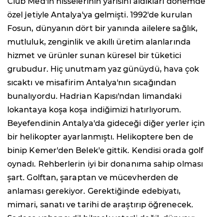
Club Med'in hisselerinin yarısını aldıkları dönemde
özel jetiyle Antalya'ya gelmişti. 1992'de kurulan
Fosun, dünyanın dört bir yanında ailelere sağlık,
mutluluk, zenginlik ve akıllı üretim alanlarında
hizmet ve ürünler sunan küresel bir tüketici
grubudur. Hiç unutmam yaz günüydü, hava çok
sıcaktı ve misafirim Antalya'nın sıcağından
bunalıyordu. Hadrian Kapısı'ndan limandaki
lokantaya koşa koşa indiğimizi hatırlıyorum.
Beyefendinin Antalya'da gideceği diğer yerler için
bir helikopter ayarlanmıştı. Helikoptere ben de
binip Kemer'den Belek'e gittik. Kendisi orada golf
oynadı. Rehberlerin iyi bir donanıma sahip olması
şart. Golftan, şaraptan ve mücevherden de
anlaması gerekiyor. Gerektiğinde edebiyatı,
mimari, sanatı ve tarihi de araştırıp öğrenecek.