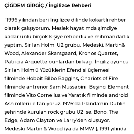
ÇİĞDEM GİRGİÇ / İngilizce Rehberi
"1996 yılından beri İngilizce dilinde kokartlı rehber
olarak çalışıyorum. Meslek hayatımda şimdiye
kadar ünlü birçok kişiye rehberlik ve mihmandarlık
yaptım. Sir Ian Holm, U2 grubu, Medeski, Martin&
Wood, Alexander Skarsgaard, Kronos Quartet,
Patricia Arquette bunlardan birkaçı. İngiliz oyuncu
Sir Ian Holm'ü Yüzüklerin Efendisi üçlemesi
filminde Hobbit Bilbo Baggins, Chariots of Fire
filminde antrenör Sam Mussabini, Beşinci Element
filminde Vito Cornelius ve Yaratık filminde android
Ash rolleri ile tanıyoruz. 1976'da İrlanda'nın Dublin
şehrinde kurulan rock grubu U2 ise, Bono, The
Edge, Adam Clayton ve Larry'den oluşuyor.
Medeski Martin & Wood (ya da MMW ), 1991 yılında