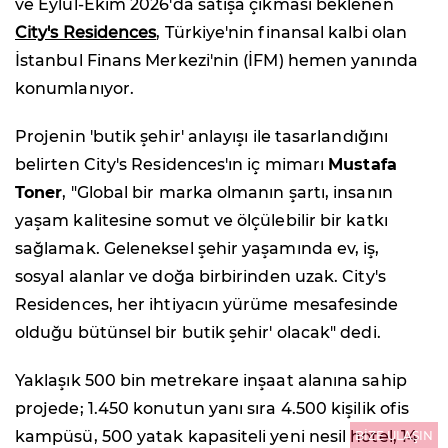
ve Eylül-Ekim 2026'da satışa çıkması beklenen
City's Residences
, Türkiye'nin finansal kalbi olan
İstanbul Finans Merkezi'nin (İFM) hemen yanında
konumlanıyor.
Projenin 'butik şehir' anlayışı ile tasarlandığını
belirten City's Residences'ın iç mimarı
Mustafa
Toner
, "Global bir marka olmanın şartı, insanın
yaşam kalitesine somut ve ölçülebilir bir katkı
sağlamak. Geleneksel şehir yaşamında ev, iş,
sosyal alanlar ve doğa birbirinden uzak. City's
Residences, her ihtiyacın yürüme mesafesinde
olduğu bütünsel bir butik şehir' olacak" dedi.
Yaklaşık 500 bin metrekare inşaat alanına sahip
projede; 1.450 konutun yanı sıra 4.500 kişilik ofis
kampüsü, 500 yatak kapasiteli yeni nesil hotel, 14
BİZE ULAŞIN