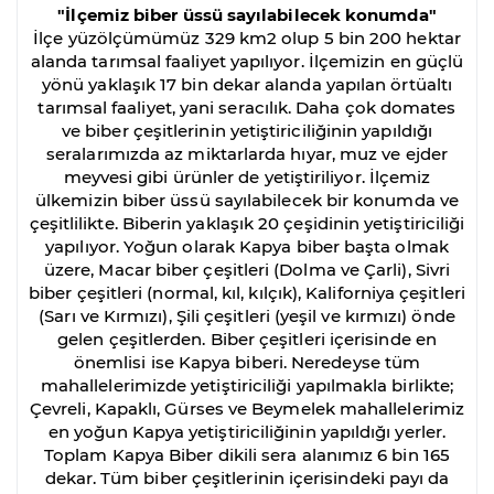
"İlçemiz biber üssü sayılabilecek konumda"
İlçe yüzölçümümüz 329 km2 olup 5 bin 200 hektar
alanda tarımsal faaliyet yapılıyor. İlçemizin en güçlü
yönü yaklaşık 17 bin dekar alanda yapılan örtüaltı
tarımsal faaliyet, yani seracılık. Daha çok domates
ve biber çeşitlerinin yetiştiriciliğinin yapıldığı
seralarımızda az miktarlarda hıyar, muz ve ejder
meyvesi gibi ürünler de yetiştiriliyor. İlçemiz
ülkemizin biber üssü sayılabilecek bir konumda ve
çeşitlilikte. Biberin yaklaşık 20 çeşidinin yetiştiriciliği
yapılıyor. Yoğun olarak Kapya biber başta olmak
üzere, Macar biber çeşitleri (Dolma ve Çarli), Sivri
biber çeşitleri (normal, kıl, kılçık), Kaliforniya çeşitleri
(Sarı ve Kırmızı), Şili çeşitleri (yeşil ve kırmızı) önde
gelen çeşitlerden. Biber çeşitleri içerisinde en
önemlisi ise Kapya biberi. Neredeyse tüm
mahallelerimizde yetiştiriciliği yapılmakla birlikte;
Çevreli, Kapaklı, Gürses ve Beymelek mahallelerimiz
en yoğun Kapya yetiştiriciliğinin yapıldığı yerler.
Toplam Kapya Biber dikili sera alanımız 6 bin 165
dekar. Tüm biber çeşitlerinin içerisindeki payı da