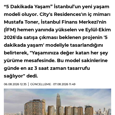
“5 Dakikada Yaşam” İstanbul’un yeni yaşam
modeli oluyor. City's Residences'ın iç mimarı
Mustafa Toner, İstanbul Finans Merkezi'nin
(İFM) hemen yanında yükselen ve Eylül-Ekim
2026'da satışa çıkması beklenen projenin '5
dakikada yaşam' modeliyle tasarlandığını
belirterek, "Yaşamınıza değer katan her şey
yürüme mesafesinde. Bu model sakinlerine
günde en az 3 saat zaman tasarrufu
sağlıyor" dedi.
06.08.2026
12:35
GÜNCELLEME : 07.08.2026
11:49