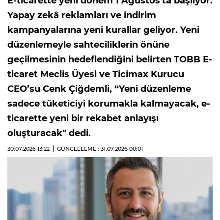
E-ticarette yeni dönem 1 Ağustos'ta başlıyor.
Yapay zekâ reklamları ve indirim
kampanyalarına yeni kurallar geliyor. Yeni
düzenlemeyle sahteciliklerin önüne
geçilmesinin hedeflendiğini belirten TOBB E-
ticaret Meclis Üyesi ve Ticimax Kurucu
CEO’su Cenk Çiğdemli, “Yeni düzenleme
sadece tüketiciyi korumakla kalmayacak, e-
ticarette yeni bir rekabet anlayışı
oluşturacak" dedi.
30.07.2026
13:22
GÜNCELLEME : 31.07.2026
00:01