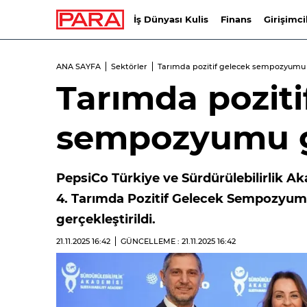
İş Dünyası Kulis
Finans
Girişimci
ANA SAYFA
Sektörler
Tarımda pozitif gelecek sempozyumu g
Tarımda poziti
sempozyumu ge
PepsiCo Türkiye ve Sürdürülebilirlik A
4. Tarımda Pozitif Gelecek Sempozyumu
gerçekleştirildi.
21.11.2025
16:42
GÜNCELLEME : 21.11.2025
16:42