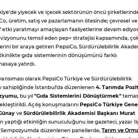
iye'de yiyecek ve içecek sektörünün öncü şirketlerind
iCo, üretim, satış ve pazarlamanın ötesinde; çevresel ve
f etki yaratmayı amaçlayan faaliyetlerine devam ediyor
k vizyonunu temsil eden pep+ stratejisi kapsamında, ço
klerini bir araya getiren PepsiCo, Sürdürülebilirlik Akade
etkinlikte gıda sistemlerinin dönüşümünü farklı
masaya yatırdı.
 yansıması olarak PepsiCo Türkiye ve Sürdürülebilirlik
v sahipliğinde İstanbul'da düzenlenen
4. Tarımda Pozit
zyumu,
bu yıl
"Gıda Sistemlerini Dönüştürmek"
temas
kleştirildi. Açılış konuşmalarını
PepsiCo Türkiye Gene
Günay
ve
Sürdürülebilirlik Akademisi Başkanı Murat
ın yaptığı etkinliğin sunuculuğunu ise gazeteci, yazar I
i. Sempozyumda düzenlenen panellerde,
Tarım ve Orm