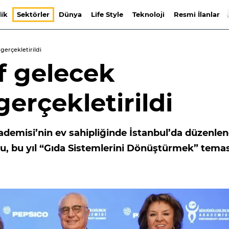
lik
Sektörler
Dünya
Life Style
Teknoloji
Resmi İlanlar
erçekletirildi
f gelecek
rçekletirildi
kademisi’nin ev sahipliğinde İstanbul’da düzenle
, bu yıl “Gıda Sistemlerini Dönüştürmek” temas