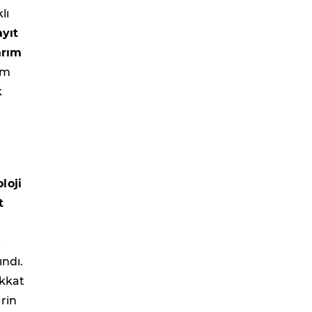
lı
yıt
arım
ım
k
loji
t
e
ındı.
ikkat
rin