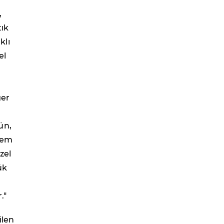
,
tık
klı
el
ğer
ün,
hem
zel
ük
."
ilen