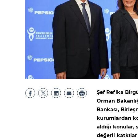
Şef Refika Birg
Orman Bakanlığ
Bankası, Birleş
kurumlardan ko
aldığı konular,
değerli katkıla