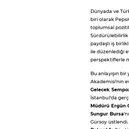
Dünyada ve Türk
biri olarak Peps
toplumsal poziti
Sürdürülebilirli
paydaşlı iş birli
ile düzenlediği 
perspektiflerle 
Bu anlayışın bir
Akademisi'nin e
Gelecek Sempo
İstanbul'da gerçe
Müdürü Ergün 
Sungur Bursa
'n
Gürsoy üstlend