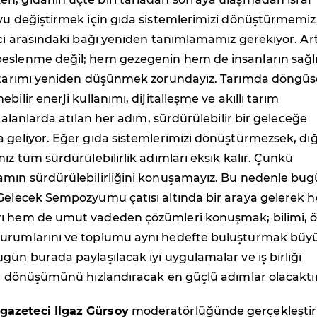
yu değiştirmek için gıda sistemlerimizi dönüştürmemiz
ici arasındaki bağı yeniden tanımlamamız gerekiyor. Ar
eslenme değil; hem gezegenin hem de insanların sağlı
n tarımı yeniden düşünmek zorundayız. Tarımda döngüs
bilir enerji kullanımı, dijitalleşme ve akıllı tarım
i alanlarda atılan her adım, sürdürülebilir bir geleceğe
 geliyor. Eğer gıda sistemlerimizi dönüştürmezsek, di
mız tüm sürdürülebilirlik adımları eksik kalır. Çünkü
amın sürdürülebilirliğini konuşamayız. Bu nedenle bug
 Gelecek Sempozyumu çatısı altında bir araya gelerek 
ı hem de umut vadeden çözümleri konuşmak; bilimi, ö
urumlarını ve toplumu aynı hedefte buluşturmak büy
gün burada paylaşılacak iyi uygulamalar ve iş birliği
ın dönüşümünü hızlandıracak en güçlü adımlar olacaktır
,
gazeteci Ilgaz Gürsoy
moderatörlüğünde gerçekleştir