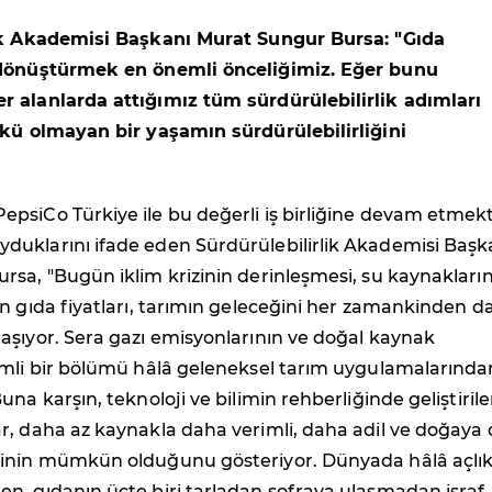
ik Akademisi Başkanı Murat Sungur Bursa: "Gıda
 dönüştürmek en önemli önceliğimiz. Eğer bunu
 alanlarda attığımız tüm sürdürülebilirlik adımları
nkü olmayan bir yaşamın sürdürülebilirliğini
psiCo Türkiye ile bu değerli iş birliğine devam etmek
uklarını ifade eden Sürdürülebilirlik Akademisi Başk
sa, "Bugün iklim krizinin derinleşmesi, su kaynakları
n gıda fiyatları, tarımın geleceğini her zamankinden d
aşıyor. Sera gazı emisyonlarının ve doğal kaynak
emli bir bölümü hâlâ geleneksel tarım uygulamalarında
na karşın, teknoloji ve bilimin rehberliğinde geliştiril
r, daha az kaynakla daha verimli, daha adil ve doğaya 
inin mümkün olduğunu gösteriyor. Dünyada hâlâ açlık
n, gıdanın üçte biri tarladan sofraya ulaşmadan israf