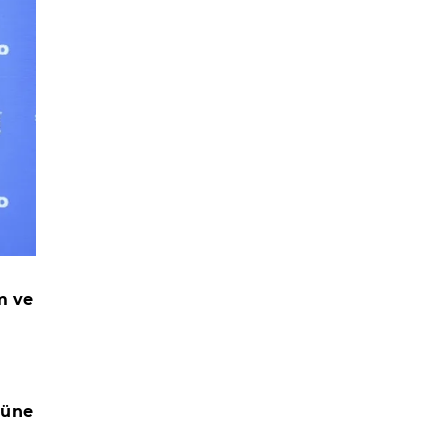
m ve
müne