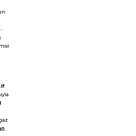
en
.
k
misi
if
ıyla
l
lgaz
an