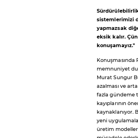
Sürdürülebilirl
sistemlerimizi
yapmazsak diğer
eksik kalır. Çü
konuşamayız."
Konuşmasında Pe
memnuniyet duyd
Murat Sungur Bur
azalması ve arta
fazla gündeme t
kayıplarının ön
kaynaklanıyor. Bu
yeni uygulamala
üretim modeller
mücadele ederke