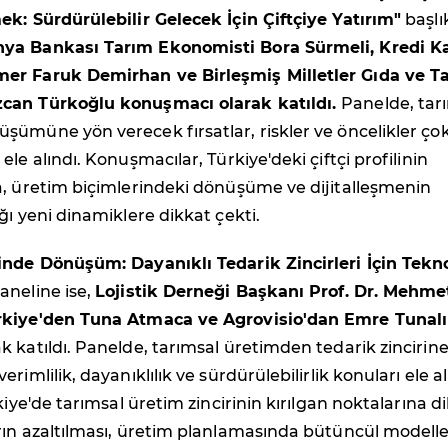
k: Sürdürülebilir Gelecek İçin Çiftçiye Yatırım"
başlık
ya Bankası Tarım Ekonomisti Bora Sürmeli, Kredi Ka
mer Faruk Demirhan ve B
irleşmiş Milletler Gıda ve T
can Türkoğlu konuşmacı olarak katıldı.
Panelde, tar
ümüne yön verecek fırsatlar, riskler ve öncelikler ço
le alındı. Konuşmacılar, Türkiye'deki çiftçi profilinin
a, üretim biçimlerindeki dönüşüme ve dijitalleşmenin
ğı yeni dinamiklere dikkat çekti.
inde Dönüşüm: Dayanıklı Tedarik Zincirleri İçin Tekno
aneline ise,
Lojistik Derneği Başkanı Prof. Dr. Mehme
kiye'den Tuna Atmaca ve Agrovisio'dan Emre Tunalı
 katıldı. Panelde, tarımsal üretimden tedarik zincirin
rimlilik, dayanıklılık ve sürdürülebilirlik konuları ele al
kiye'de tarımsal üretim zincirinin kırılgan noktalarına d
rın azaltılması, üretim planlamasında bütüncül modelle