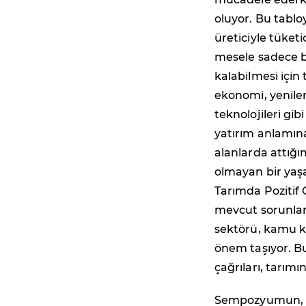
oluyor. Bu tablo
üreticiyle tüket
mesele sadece b
kalabilmesi içi
ekonomi, yenilene
teknolojileri gib
yatırım anlamına
alanlarda attığı
olmayan bir yaş
Tarımda Pozitif
mevcut sorunlar
sektörü, kamu k
önem taşıyor. Bu
çağrıları, tarım
Sempozyumun