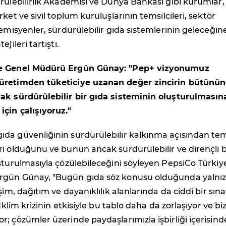
ürülebilirlik Akademisi ve Dünya Bankası gibi kurumlar,
ket ve sivil toplum kuruluşlarının temsilcileri, sektör
demisyenler, sürdürülebilir gıda sistemlerinin geleceğin
jileri tartıştı.
e Genel Müdürü Ergün Günay: "P
ep+ vizyonumuz
üretimden tüketiciye uzanan değer zincirin bütünü
ak sürdürülebilir bir gıda sisteminin oluşturulmasın
çin çalışıyoruz."
da güvenliğinin sürdürülebilir kalkınma açısından te
i olduğunu ve bunun ancak sürdürülebilir ve dirençli b
şturulmasıyla çözülebileceğini söyleyen PepsiCo Türkiy
rgün Günay, "Bugün gıda söz konusu olduğunda yalnı
şim, dağıtım ve dayanıklılık alanlarında da ciddi bir sına
 İklim krizinin etkisiyle bu tablo daha da zorlaşıyor ve bi
; çözümler üzerinde paydaşlarımızla işbirliği içerisind