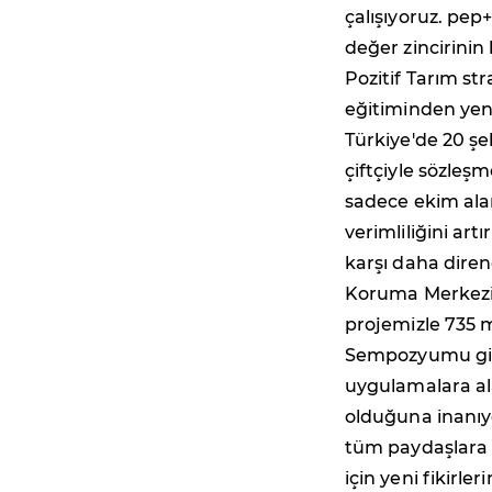
çalışıyoruz. pe
değer zincirinin
Pozitif Tarım stra
eğitiminden yeni
Türkiye'de 20 şe
çiftçiyle sözleş
sadece ekim ala
verimliliğini artı
karşı daha diren
Koruma Merkezi i
projemizle 735 m
Sempozyumu gibi 
uygulamalara ala
olduğuna inanıy
tüm paydaşlara i
için yeni fikirle