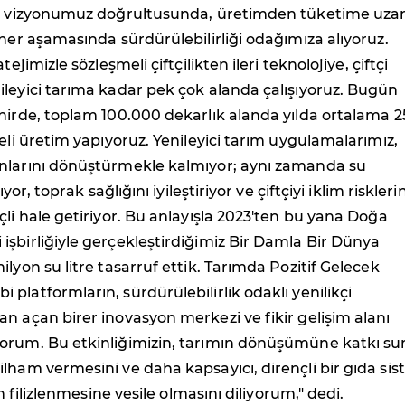
p+ vizyonumuz doğrultusunda, üretimden tüketime uz
 her aşamasında sürdürülebilirliği odağımıza alıyoruz.
tejimizle sözleşmeli çiftçilikten ileri teknolojiye, çiftçi
leyici tarıma kadar pek çok alanda çalışıyoruz. Bugün
hirde, toplam 100.000 dekarlık alanda yılda ortalama 
meli üretim yapıyoruz. Yenileyici tarım uygulamalarımız,
nlarını dönüştürmekle kalmıyor; aynı zamanda su
rıyor, toprak sağlığını iyileştiriyor ve çiftçiyi iklim riskleri
çli hale getiriyor. Bu anlayışla 2023'ten bu yana Doğa
şbirliğiyle gerçekleştirdiğimiz Bir Damla Bir Dünya
ilyon su litre tasarruf ettik. Tarımda Pozitif Gelecek
platformların, sürdürülebilirlik odaklı yenilikçi
n açan birer inovasyon merkezi ve fikir gelişim alanı
orum. Bu etkinliğimizin, tarımın dönüşümüne katkı s
lham vermesini ve daha kapsayıcı, dirençli bir gıda sis
rin filizlenmesine vesile olmasını diliyorum," dedi.