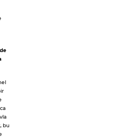
e
nde
a
mel
ir
e
zca
vla
z, bu
e