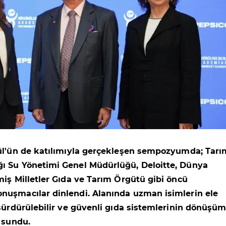
ül'ün de katılımıyla gerçekleşen sempozyumda; Tarı
ı Su Yönetimi Genel Müdürlüğü, Deloitte, Dünya
miş Milletler Gıda ve Tarım Örgütü gibi öncü
nuşmacılar dinlendi. Alanında uzman isimlerin ele
 sürdürülebilir ve güvenli gıda sistemlerinin dönüşü
r sundu.