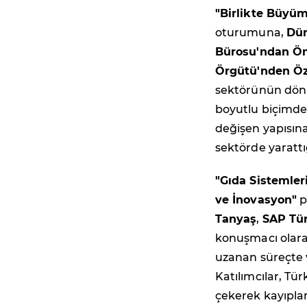
"Birlikte Büyüme
oturumuna,
Dün
Bürosu'ndan Ö
Örgütü'nden Öz
sektörünün dönüş
boyutlu biçimde e
değişen yapısın
sektörde yarattı
"Gıda Sistemler
ve İnovasyon"
p
Tanyaş
,
SAP Tür
konuşmacı olarak
uzanan süreçte ve
Katılımcılar, Tür
çekerek kayıpla