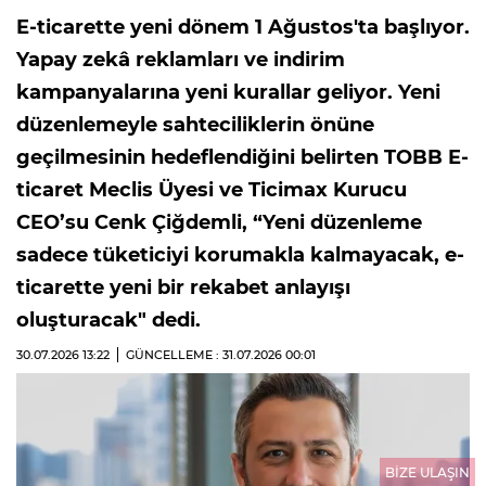
E-ticarette yeni dönem 1 Ağustos'ta başlıyor.
Yapay zekâ reklamları ve indirim
kampanyalarına yeni kurallar geliyor. Yeni
düzenlemeyle sahteciliklerin önüne
geçilmesinin hedeflendiğini belirten TOBB E-
ticaret Meclis Üyesi ve Ticimax Kurucu
CEO’su Cenk Çiğdemli, “Yeni düzenleme
sadece tüketiciyi korumakla kalmayacak, e-
ticarette yeni bir rekabet anlayışı
oluşturacak" dedi.
30.07.2026
13:22
GÜNCELLEME : 31.07.2026
00:01
BİZE ULAŞIN