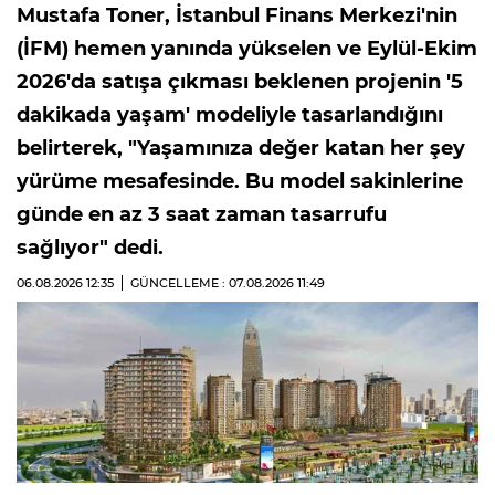
Mustafa Toner, İstanbul Finans Merkezi'nin
(İFM) hemen yanında yükselen ve Eylül-Ekim
2026'da satışa çıkması beklenen projenin '5
dakikada yaşam' modeliyle tasarlandığını
belirterek, "Yaşamınıza değer katan her şey
yürüme mesafesinde. Bu model sakinlerine
günde en az 3 saat zaman tasarrufu
sağlıyor" dedi.
06.08.2026
12:35
GÜNCELLEME : 07.08.2026
11:49