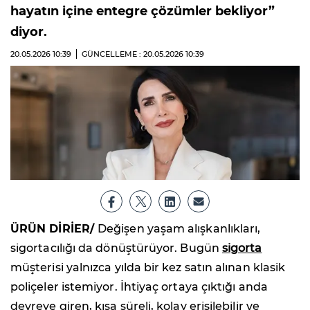
hayatın içine entegre çözümler bekliyor”
diyor.
20.05.2026
10:39
GÜNCELLEME : 20.05.2026
10:39
ÜRÜN DİRİER/
Değişen yaşam alışkanlıkları,
sigortacılığı da dönüştürüyor. Bugün
sigorta
müşterisi yalnızca yılda bir kez satın alınan klasik
poliçeler istemiyor. İhtiyaç ortaya çıktığı anda
devreye giren, kısa süreli, kolay erişilebilir ve