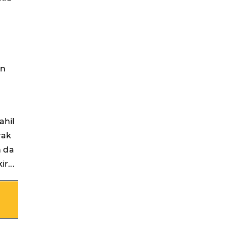
ü
an
ahil
rak
n da
r...