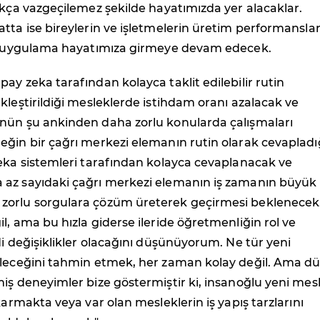
ıkça vazgeçilemez şekilde hayatımızda yer alacaklar.
tta ise bireylerin ve işletmelerin üretim performanslar
ok uygulama hayatımıza girmeye devam edecek.
ay zeka tarafından kolayca taklit edilebilir rutin
kleştirildiği mesleklerde istihdam oranı azalacak ve
nün şu ankinden daha zorlu konularda çalışmaları
ğin bir çağrı merkezi elemanın rutin olarak cevapladı
eka sistemleri tarafından kolayca cevaplanacak ve
az sayıdaki çağrı merkezi elemanın iş zamanın büyük
orlu sorgulara çözüm üreterek geçirmesi beklenecek
l, ama bu hızla giderse ileride öğretmenliğin rol ve
di değişiklikler olacağını düşünüyorum. Ne tür yeni
ileceğini tahmin etmek, her zaman kolay değil. Ama d
iş deneyimler bize göstermiştir ki, insanoğlu yeni mes
karmakta veya var olan mesleklerin iş yapış tarzlarını