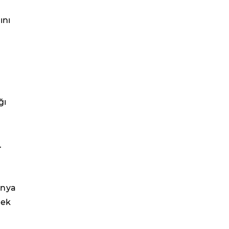
ını
ğı
.
ünya
lek