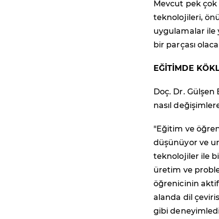
Mevcut pek çok 
teknolojileri, ö
uygulamalar ile 
bir parçası olaca
EĞİTİMDE KÖK
Doç. Dr. Gülşen 
nasıl değişimler
"Eğitim ve öğre
düşünüyor ve um
teknolojiler ile
üretim ve probl
öğrenicinin akti
alanda dil çevir
gibi deneyimled