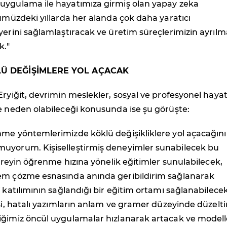
uygulama ile hayatımıza girmiş olan yapay zeka
nümüzdeki yıllarda her alanda çok daha yaratıcı
yerini sağlamlaştıracak ve üretim süreçlerimizin ayrılm
k."
LÜ DEĞİŞİMLERE YOL AÇACAK
Eryiğit, devrimin meslekler, sosyal ve profesyonel haya
e neden olabileceği konusunda ise şu görüşte:
nme yöntemlerimizde köklü değişikliklere yol açacağını
uyorum. Kişiselleştirmiş deneyimler sunabilecek bu
 bireyin öğrenme hızına yönelik eğitimler sunulabilecek,
em çözme esnasında anında geribildirim sağlanarak
f katılımının sağlandığı bir eğitim ortamı sağlanabilece
isi, hatalı yazımların anlam ve gramer düzeyinde düzelt
iğimiz öncül uygulamalar hızlanarak artacak ve modell