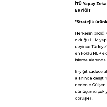
İTÜ Yapay Zeka 
ERYİĞİT
"Stratejik ürünl
Herkesin bildiği
olduğu LLM yapa
deyince Türkiye'd
en köklü NLP eki
işleme alanında 
Eryiğit sadece a
alanında gelişti
nedenle Gülşen 
dönüşümü çok yak
görüşleri: