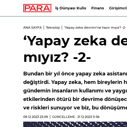
İş Dünyası Kulis
Finans
Girişimci
ANA SAYFA
Teknoloji
‘Yapay zeka devrimi’ne hazır mıyız? -2-
‘Yapay zeka de
mıyız? -2-
Bundan bir yıl önce yapay zeka asistan
değiştirdi. Yapay zeka, hem bireyleri
gündemin insanların kullanımı ve yayg
etkilerinden ötürü bir devrime dönüşec
ve riskleri sunuyor ve biz, bu dönüşüme
09.12.2023
23:09
GÜNCELLEME : 21.12.2023
11:56