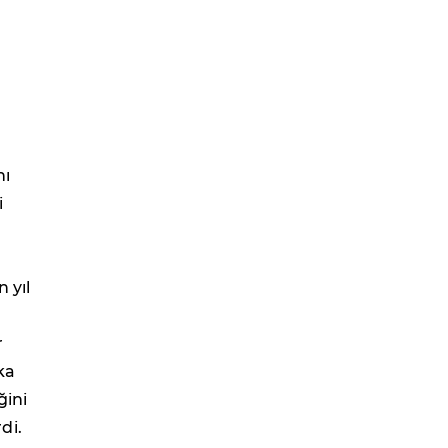
nı
i
 yıl
r
ka
ğini
di.