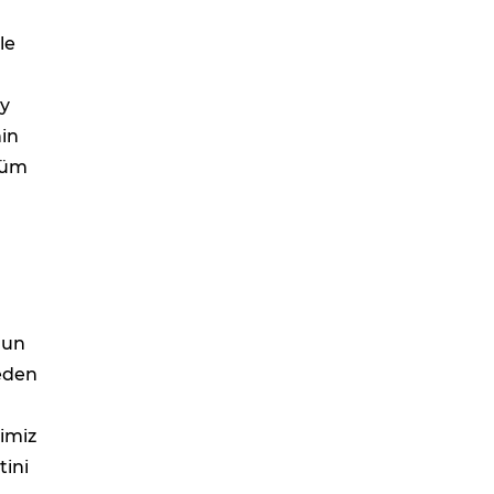
le
ay
nin
 tüm
nun
 eden
ğimiz
tini