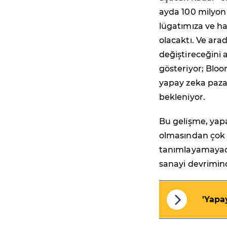
ayda 100 milyon 
lügatımıza ve ha
olacaktı. Ve ara
değiştireceğini
gösteriyor; Bloo
yapay zeka pazar
bekleniyor.
Bu gelişme, yapa
olmasından çok d
tanımlayamayaca
sanayi devrimin
'Yapa