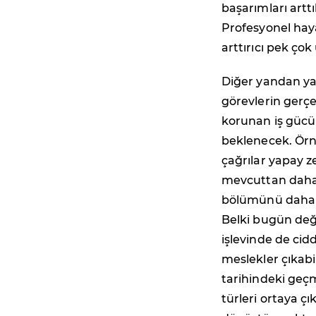
başarımları artt
Profesyonel haya
arttırıcı pek ç
Diğer yandan yap
görevlerin gerçe
korunan iş gücü
beklenecek. Örne
çağrılar yapay z
mevcuttan daha 
bölümünü daha z
Belki bugün deği
işlevinde de cid
meslekler çıkab
tarihindeki geçm
türleri ortaya çı