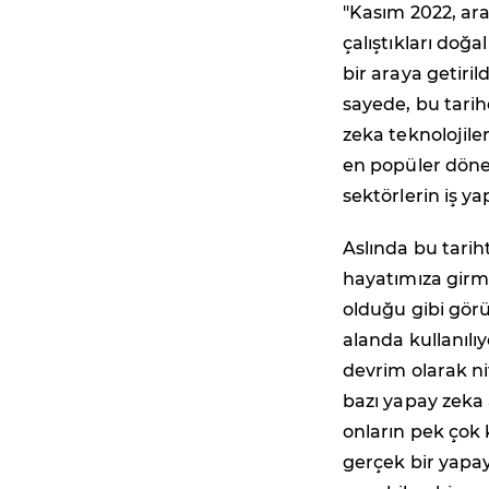
"Kasım 2022, ara
çalıştıkları doğ
bir araya getiri
sayede, bu tarihe
zeka teknolojiler
en popüler dönem
sektörlerin iş ya
Aslında bu tarih
hayatımıza girmi
olduğu gibi görü
alanda kullanıl
devrim olarak n
bazı yapay zeka 
onların pek çok 
gerçek bir yapay