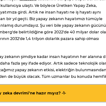
kullanıcıya ulaştı. Ve böylece Üretken Yapay Zeka,
yatımıza girdi. Artık ne insan hayatı ne iş hayatı aynı
dan bir yıl geçti. Biz yapay zekanın hayatımızı tümüyle
 anlamış durumdayız. Şu veri bile yapay zekanın gücün
mberg'de belirtildiğine göre 2022'de 40 milyar dolar ol
ının 2032'de 1,4 trilyon dolarlık pazara sahip olması
y zekanın şimdiye kadar insan hayatının her alanına d
aha fazla şey ifade ediyor. Artık sadece teknolojik ola
ğımız yapay zekanın etkisi, elektriğin bulunmasında
den de büyük olacak. Tüm uzmanlar bu konuda hemfiki
y zeka devrimi'ne hazır mıyız? -1-