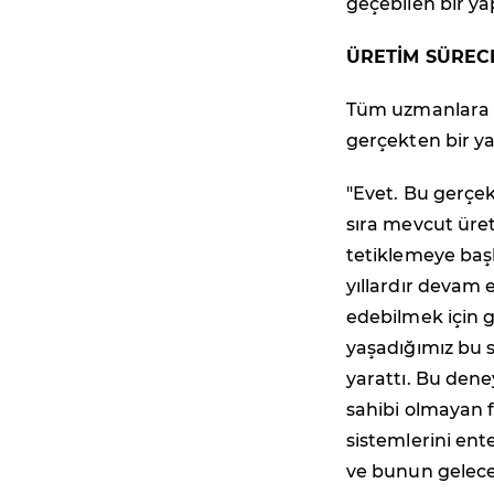
geçebilen bir y
ÜRETİM SÜREC
Tüm uzmanlara s
gerçekten bir ya
"Evet. Bu gerçek
sıra mevcut üret
tetiklemeye başl
yıllardır devam 
edebilmek için g
yaşadığımız bu s
yarattı. Bu dene
sahibi olmayan f
sistemlerini ente
ve bunun gelece