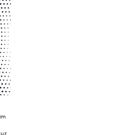
şim
kuz