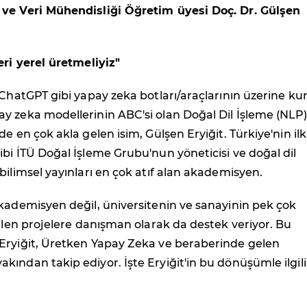
ve Veri Mühendisliği Öğretim üyesi Doç. Dr. Gülşen
eri yerel üretmeliyiz"
 ChatGPT gibi yapay zeka botları/araçlarının üzerine ku
y zeka modellerinin ABC'si olan Doğal Dil İşleme (NLP
e en çok akla gelen isim, Gülşen Eryiğit. Türkiye'nin ilk
bi İTÜ Doğal İşleme Grubu'nun yöneticisi ve doğal dil
bilimsel yayınları en çok atıf alan akademisyen.
kademisyen değil, üniversitenin ve sanayinin pek çok
rilen projelere danışman olarak da destek veriyor. Bu
Eryiğit, Üretken Yapay Zeka ve beraberinde gelen
ından takip ediyor. İşte Eryiğit'in bu dönüşümle ilgili