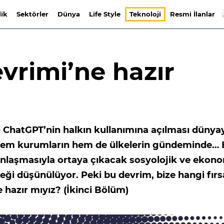
lik
Sektörler
Dünya
Life Style
Teknoloji
Resmi İlanlar
vrimi’ne hazır
ı ChatGPT’nin halkın kullanımına açılması dünya
n hem kurumların hem de ülkelerin gündeminde…
ınlaşmasıyla ortaya çıkacak sosyolojik ve ekon
eği düşünülüyor. Peki bu devrim, bize hangi fırs
 hazır mıyız? (İkinci Bölüm)