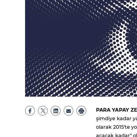
PARA YAPAY Z
şimdiye kadar ya
olarak 2015'te y
açacak kadar" 