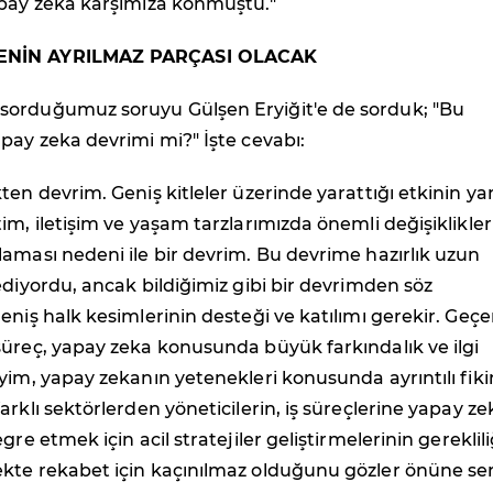
apay zeka karşımıza konmuştu."
ENİN AYRILMAZ PARÇASI OLACAK
orduğumuz soruyu Gülşen Eryiğit'e de sorduk; "Bu
pay zeka devrimi mi?" İşte cevabı:
ten devrim. Geniş kitleler üzerinde yarattığı etkinin ya
im, iletişim ve yaşam tarzlarımızda önemli değişiklikler
aması nedeni ile bir devrim. Bu devrime hazırlık uzun
ediyordu, ancak bildiğimiz gibi bir devrimden söz
eniş halk kesimlerinin desteği ve katılımı gerekir. Geçen
üreç, yapay zeka konusunda büyük farkındalık ve ilgi
yim, yapay zekanın yetenekleri konusunda ayrıntılı fiki
arklı sektörlerden yöneticilerin, iş süreçlerine yapay ze
gre etmek için acil stratejiler geliştirmelerinin gereklili
kte rekabet için kaçınılmaz olduğunu gözler önüne ser