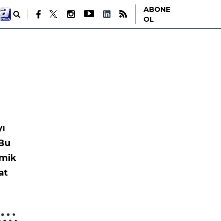
ABONE
OL
yı
 Bu
omik
at