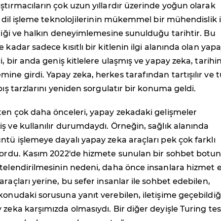
ştırmacıların çok uzun yıllardır üzerinde yoğun olarak
al dil işleme teknolojilerinin mükemmel bir mühendislik i
ldiği ve halkın deneyimlemesine sunulduğu tarihtir. Bu
 kadar sadece kısıtlı bir kitlenin ilgi alanında olan yap
i, bir anda geniş kitlelere ulaşmış ve yapay zeka, tarihi
ine girdi. Yapay zeka, herkes tarafından tartışılır ve
pış tarzlarını yeniden sorgulatır bir konuma geldi.
ten çok daha önceleri, yapay zekadaki gelişmeler
ş ve kullanılır durumdaydı. Örneğin, sağlık alanında
ntü işlemeye dayalı yapay zeka araçları pek çok farklı
ıyordu. Kasım 2022'de hizmete sunulan bir sohbet botu
itelendirilmesinin nedeni, daha önce insanlara hizmet
araçları yerine, bu sefer insanlar ile sohbet edebilen,
konudaki sorusuna yanıt verebilen, iletişime geçebildi
 zeka karşımızda olmasıydı. Bir diğer deyişle Turing tes