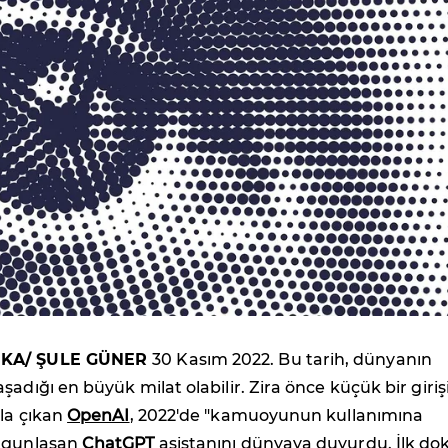
EKA/ ŞULE GÜNER
30 Kasım 2022. Bu tarih, dünyanın
şadığı en büyük milat olabilir. Zira önce küçük bir giri
ola çıkan
OpenAI
, 2022'de "kamuoyunun kullanımına
olgunlaşan
ChatGPT
asistanını dünyaya duyurdu. İlk do