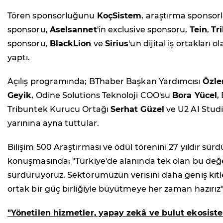
Tören sponsorluğunu
KoçSistem
, araştırma sponso
sponsoru,
Aselsannet
'in exclusive sponsoru,
Tein
,
Tr
sponsoru,
BlackLion
ve
Sirius
'un dijital iş ortakları
yaptı.
Açılış programında; BThaber Başkan Yardımcısı
Özl
Geyik
, Odine Solutions Teknoloji COO'su
Bora Yücel
,
Tribuntek Kurucu Ortağı
Serhat Güzel
ve U2 AI Stud
yarınına ayna tuttular.
Bilişim 500 Araştırması ve ödül törenini 27 yıldır sü
konuşmasında; "Türkiye'de alanında tek olan bu değer
sürdürüyoruz. Sektörümüzün verisini daha geniş kitle
ortak bir güç birliğiyle büyütmeye her zaman hazırız"
"Yönetilen hizmetler, yapay zekâ ve bulut ekosiste