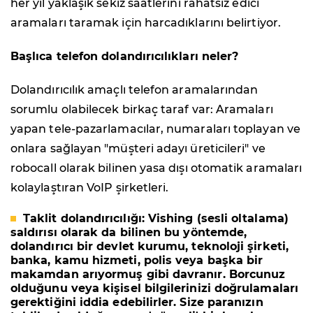
her yıl yaklaşık sekiz saatlerini rahatsız edici
aramaları taramak için harcadıklarını belirtiyor.
Başlıca telefon dolandırıcılıkları neler?
Dolandırıcılık amaçlı telefon aramalarından
sorumlu olabilecek birkaç taraf var: Aramaları
yapan tele-pazarlamacılar, numaraları toplayan ve
onlara sağlayan "müşteri adayı üreticileri" ve
robocall olarak bilinen yasa dışı otomatik aramaları
kolaylaştıran VoIP şirketleri.
Taklit dolandırıcılığı:
Vishing (sesli oltalama)
saldırısı olarak da bilinen bu yöntemde,
dolandırıcı bir devlet kurumu, teknoloji şirketi,
banka, kamu hizmeti, polis veya başka bir
makamdan arıyormuş gibi davranır. Borcunuz
olduğunu veya kişisel bilgilerinizi doğrulamaları
gerektiğini iddia edebilirler. Size paranızın