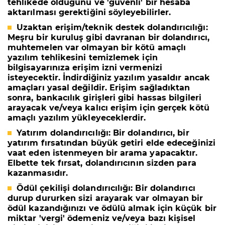
tehlikede olduğunu ve 'güvenli' bir hesaba
aktarılması gerektiğini söyleyebilirler.
Uzaktan erişim/teknik destek dolandırıcılığı:
Meşru bir kuruluş gibi davranan bir dolandırıcı,
muhtemelen var olmayan bir kötü amaçlı
yazılım tehlikesini temizlemek için
bilgisayarınıza erişim izni vermenizi
isteyecektir. İndirdiğiniz yazılım yasaldır ancak
amaçları yasal değildir. Erişim sağladıktan
sonra, bankacılık girişleri gibi hassas bilgileri
arayacak ve/veya kalıcı erişim için gerçek kötü
amaçlı yazılım yükleyeceklerdir.
Yatırım dolandırıcılığı:
Bir dolandırıcı, bir
yatırım fırsatından büyük getiri elde edeceğinizi
vaat eden istenmeyen bir arama yapacaktır.
Elbette tek fırsat, dolandırıcının sizden para
kazanmasıdır.
Ödül çekilişi dolandırıcılığı:
Bir dolandırıcı
durup dururken sizi arayarak var olmayan bir
ödül kazandığınızı ve ödülü almak için küçük bir
miktar 'vergi' ödemeniz ve/veya bazı kişisel