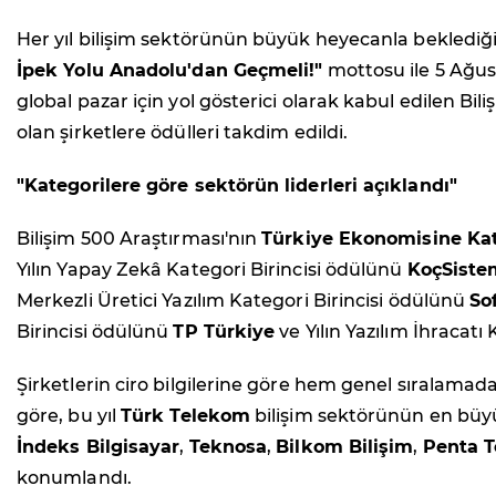
Her yıl bilişim sektörünün büyük heyecanla beklediğ
İpek Yolu Anadolu'dan Geçmeli!"
mottosu ile 5 Ağus
global pazar için yol gösterici olarak kabul edilen Bili
olan şirketlere ödülleri takdim edildi.
"Kategorilere göre sektörün liderleri açıklandı"
Bilişim 500 Araştırması'nın
Türkiye Ekonomisine Kat
Yılın Yapay Zekâ Kategori Birincisi ödülünü
KoçSiste
Merkezli Üretici Yazılım Kategori Birincisi ödülünü
So
Birincisi ödülünü
TP Türkiye
ve Yılın Yazılım İhracatı
Şirketlerin ciro bilgilerine göre hem genel sıralamad
göre, bu yıl
Türk Telekom
bilişim sektörünün en büyü
İndeks Bilgisayar
,
Teknosa
,
Bilkom Bilişim
,
Penta T
konumlandı.