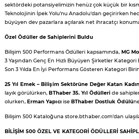
sektördeki potansiyelimizin henüz çok küçük bir kısmın
Teknolojinin İpek Yolu'nu Anadolu'dan geçirirken hede
büyüyen dev pazarlara açılarak net ihracatçı konuma
Özel Ödüller de Sahiplerini Buldu
Bilişim 500 Performans Ödülleri kapsamında,
MG Mob
3 Yaşından Genç En Hızlı Büyüyen Şirketler Kategori B
Son 3 Yılda En İyi Performans Gösteren Kategori Birin
25 Yıl Emek – Bilişim Sektörüne Değer Katan Kadın
layık görülürken,
BThaber 35. Yıl Ödülleri
de sahiple
olurken,
Erman Yapıcı
ise
BThaber Dostluk Ödülü
ne
Bilişim 500 Kataloğuna store.bthaber.com'dan ulaşılab
BİLİŞİM 500 ÖZEL VE KATEGORİ ÖDÜLLERİ SAHİPL