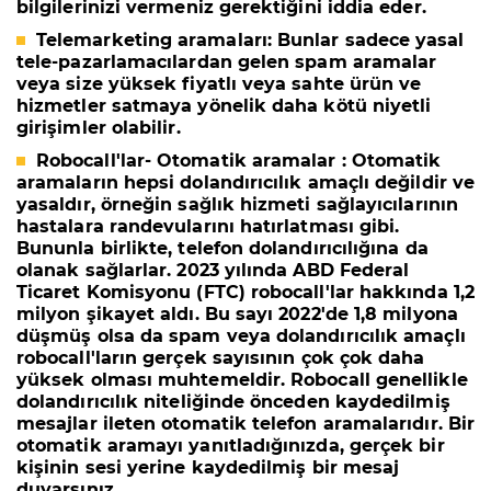
bilgilerinizi vermeniz gerektiğini iddia eder.
Telemarketing aramaları:
Bunlar sadece yasal
tele-pazarlamacılardan gelen spam aramalar
veya size yüksek fiyatlı veya sahte ürün ve
hizmetler satmaya yönelik daha kötü niyetli
girişimler olabilir.
Robocall'lar- Otomatik aramalar :
Otomatik
aramaların hepsi dolandırıcılık amaçlı değildir ve
yasaldır, örneğin sağlık hizmeti sağlayıcılarının
hastalara randevularını hatırlatması gibi.
Bununla birlikte, telefon dolandırıcılığına da
olanak sağlarlar. 2023 yılında ABD Federal
Ticaret Komisyonu (FTC) robocall'lar hakkında 1,2
milyon şikayet aldı. Bu sayı 2022'de 1,8 milyona
düşmüş olsa da spam veya dolandırıcılık amaçlı
robocall'ların gerçek sayısının çok çok daha
yüksek olması muhtemeldir. Robocall genellikle
dolandırıcılık niteliğinde önceden kaydedilmiş
mesajlar ileten otomatik telefon aramalarıdır. Bir
otomatik aramayı yanıtladığınızda, gerçek bir
kişinin sesi yerine kaydedilmiş bir mesaj
duyarsınız.