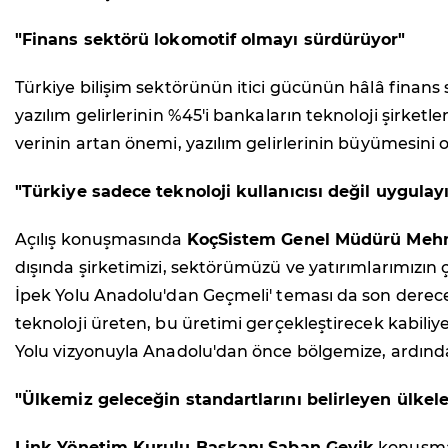
"Finans sektörü lokomotif olmayı sürdürüyor"
Türkiye bilişim sektörünün itici gücünün hâlâ fina
yazılım gelirlerinin %45'i bankaların teknoloji şirketle
verinin artan önemi, yazılım gelirlerinin büyümesini o
"Türkiye sadece teknoloji kullanıcısı değil uygula
Açılış konuşmasında
KoçSistem Genel Müdürü Mehm
dışında şirketimizi, sektörümüzü ve yatırımlarımızın çı
İpek Yolu Anadolu'dan Geçmeli' teması da son derece a
teknoloji üreten, bu üretimi gerçekleştirecek kabiliye
Yolu vizyonuyla Anadolu'dan önce bölgemize, ardın
"Ülkemiz geleceğin standartlarını belirleyen ülkele
Link Yönetim Kurulu Başkanı
Şaban Geyik
konuşmas