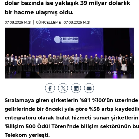
dolar bazında ise yaklaşık 39 milyar dolarlık
bir hacme ulaşmış oldu.
07.08.2026
14:21
GÜNCELLEME : 07.08.2026
14:21
Sıralamaya giren şirketlerin %8'i %100'ün üzerinde
gelirlerinde bir önceki yıla göre %58 artış kayde
entegratörü olarak bulut hizmeti sunan şirketlerin g
'Bilişim 500 Ödül Töreni'nde bilişim sektörünün bugü
Telekom yerleşti.