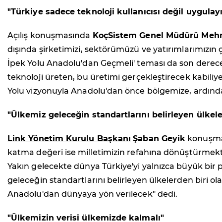
"Türkiye sadece teknoloji kullanıcısı değil uygula
Açılış konuşmasında
KoçSistem Genel Müdürü Mehm
dışında şirketimizi, sektörümüzü ve yatırımlarımızın çı
İpek Yolu Anadolu'dan Geçmeli' teması da son derece a
teknoloji üreten, bu üretimi gerçekleştirecek kabiliye
Yolu vizyonuyla Anadolu'dan önce bölgemize, ardın
"Ülkemiz geleceğin standartlarını belirleyen ülkele
Link Yönetim Kurulu Başkanı
Şaban Geyik
konuşmas
katma değeri ise milletimizin refahına dönüştürmekti
Yakın gelecekte dünya Türkiye'yi yalnızca büyük bir pa
geleceğin standartlarını belirleyen ülkelerden biri 
Anadolu'dan dünyaya yön verilecek" dedi.
"Ülkemizin verisi ülkemizde kalmalı"