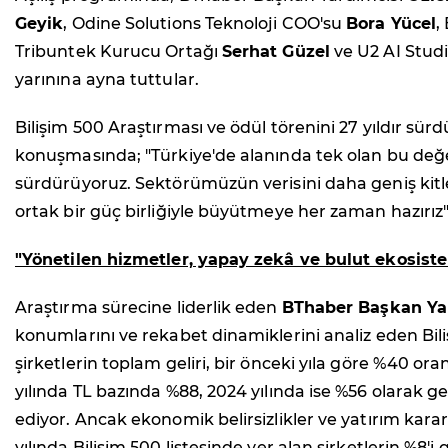
Geyik
, Odine Solutions Teknoloji COO'su
Bora Yücel
,
Tribuntek Kurucu Ortağı
Serhat Güzel
ve U2 AI Stud
yarınına ayna tuttular.
Bilişim 500 Araştırması ve ödül törenini 27 yıldır sü
konuşmasında; "Türkiye'de alanında tek olan bu değer
sürdürüyoruz. Sektörümüzün verisini daha geniş kitle
ortak bir güç birliğiyle büyütmeye her zaman hazırız"
"Yönetilen hizmetler, yapay zekâ ve bulut ekosiste
Araştırma sürecine liderlik eden
BThaber Başkan Ya
konumlarını ve rekabet dinamiklerini analiz eden Bili
şirketlerin toplam geliri, bir önceki yıla göre %40 ora
yılında TL bazında %88, 2024 yılında ise %56 olarak 
ediyor. Ancak ekonomik belirsizlikler ve yatırım kar
yılında Bilişim 500 listesinde yer alan şirketlerin %8'