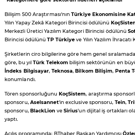
Bilişim 500 Araştırması'nın
Türkiye Ekonomisine Kat
Yılın Yapay Zekâ Kategori Birincisi ödülünü
KoçSiste
Merkezli Üretici Yazılım Kategori Birincisi ödülünü
So
Birincisi ödülünü
TP Türkiye
ve Yılın Yazılım İhracatı
Şirketlerin ciro bilgilerine göre hem genel sıralamad
göre, bu yıl
Türk Telekom
bilişim sektörünün en büyü
İndeks Bilgisayar
,
Teknosa
,
Bilkom Bilişim
,
Penta T
konumlandı.
Tören sponsorluğunu
KoçSistem
, araştırma sponso
sponsoru,
Aselsannet
'in exclusive sponsoru,
Tein
,
Tr
sponsoru,
BlackLion
ve
Sirius
'un dijital iş ortakları
yaptı.
Açılış programında; BThaber Başkan Yardımcısı
Özl