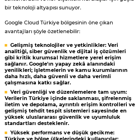
bir teknoloji altyapısı sunuyor.
Google Cloud Türkiye bölgesinin öne çıkan
avantajları şöyle özetlenebilir:
Gelişmiş teknolojiler ve yetkinlikler:
Veri
analitiği, siber güvenlik ve dijital iş çözümleri
gibi kritik kurumsal hizmetlere yerel erişim
sağlanır. Google'ın yapay zekâ alanındaki
yenilikleri; işletmelerin ve kamu kurumlarının
daha hızlı, daha güvenli ve daha verimli
çalışmasına katkı sağlar.
Veri güvenliği ve düzenlemelere tam uyum:
Verilerin Türkiye içinde saklanması, şifrelenmiş
iletim ve depolama, ayrıntılı erişim kontrolleri ve
gelişmiş tehdit tespit sistemleri sayesinde en
yüksek uluslararası güvenlik ve uyumluluk
standartları desteklenir.
Yüksek performans ve düşük gecikme:
Türkiye ve bölge ülkelerindeki kullanıcılar;