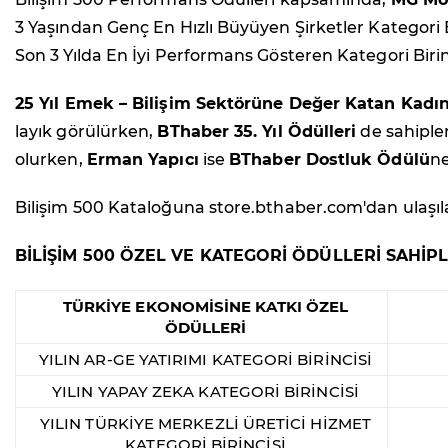
3 Yaşından Genç En Hızlı Büyüyen Şirketler Kategori B
Son 3 Yılda En İyi Performans Gösteren Kategori Birin
25 Yıl Emek – Bilişim Sektörüne Değer Katan Kadın
layık görülürken,
BThaber 35. Yıl Ödülleri
de sahiple
olurken,
Erman Yapıcı
ise
BThaber Dostluk Ödülü
ne
Bilişim 500 Kataloğuna store.bthaber.com'dan ulaşılab
BİLİŞİM 500 ÖZEL VE KATEGORİ ÖDÜLLERİ SAHİPL
TÜRKİYE EKONOMİSİNE KATKI ÖZEL
ÖDÜLLERİ
YILIN AR-GE YATIRIMI KATEGORİ BİRİNCİSİ
YILIN YAPAY ZEKA KATEGORİ BİRİNCİSİ
YILIN TÜRKİYE MERKEZLİ ÜRETİCİ HİZMET
KATEGORİ BİRİNCİSİ