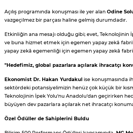
Açılış programında konuşması ile yer alan
Odine Sol
vazgeçilmez bir parçası haline gelmiş durumdadır.
Etkinliğin ana mesajı olduğu gibi; evet, Teknolojini
ve buna hizmet etmek için egemen yapay zekâ fabrika
yapay zekâ egemenliği için egemen yapay zekâ fabrika
"Hedefimiz, global pazarlara açılarak ihracatçı ko
Ekonomist Dr. Hakan Yurdakul
ise konuşmasında ihra
sektördeki potansiyelimizin henüz çok küçük bir kısmın
Teknolojinin İpek Yolu'nu Anadolu'dan geçirirken hede
büyüyen dev pazarlara açılarak net ihracatçı konuma
Özel Ödüller de Sahiplerini Buldu
Bilişim 500 Performans Ödülleri kapsamında,
MG Mob