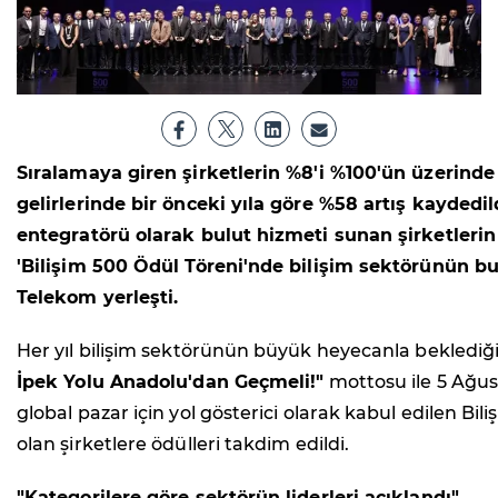
Sıralamaya giren şirketlerin %8'i %100'ün üzerinde
gelirlerinde bir önceki yıla göre %58 artış kayde
entegratörü olarak bulut hizmeti sunan şirketlerin g
'Bilişim 500 Ödül Töreni'nde bilişim sektörünün bugü
Telekom yerleşti.
Her yıl bilişim sektörünün büyük heyecanla beklediğ
İpek Yolu Anadolu'dan Geçmeli!"
mottosu ile 5 Ağus
global pazar için yol gösterici olarak kabul edilen Bili
olan şirketlere ödülleri takdim edildi.
"Kategorilere göre sektörün liderleri açıklandı"