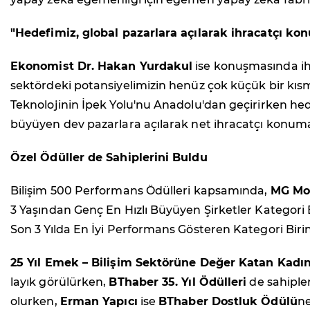
"Hedefimiz, global pazarlara açılarak ihracatçı ko
Ekonomist Dr. Hakan Yurdakul
ise konuşmasında ihra
sektördeki potansiyelimizin henüz çok küçük bir kısmın
Teknolojinin İpek Yolu'nu Anadolu'dan geçirirken hede
büyüyen dev pazarlara açılarak net ihracatçı konuma
Özel Ödüller de Sahiplerini Buldu
Bilişim 500 Performans Ödülleri kapsamında,
MG Mob
3 Yaşından Genç En Hızlı Büyüyen Şirketler Kategori B
Son 3 Yılda En İyi Performans Gösteren Kategori Birin
25 Yıl Emek – Bilişim Sektörüne Değer Katan Kadın
layık görülürken,
BThaber 35. Yıl Ödülleri
de sahiple
olurken,
Erman Yapıcı
ise
BThaber Dostluk Ödülü
ne