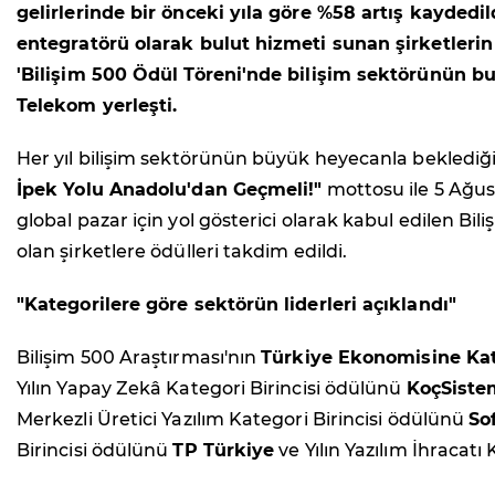
gelirlerinde bir önceki yıla göre %58 artış kayde
entegratörü olarak bulut hizmeti sunan şirketlerin g
'Bilişim 500 Ödül Töreni'nde bilişim sektörünün bugü
Telekom yerleşti.
Her yıl bilişim sektörünün büyük heyecanla beklediğ
İpek Yolu Anadolu'dan Geçmeli!"
mottosu ile 5 Ağus
global pazar için yol gösterici olarak kabul edilen Bili
olan şirketlere ödülleri takdim edildi.
"Kategorilere göre sektörün liderleri açıklandı"
Bilişim 500 Araştırması'nın
Türkiye Ekonomisine Kat
Yılın Yapay Zekâ Kategori Birincisi ödülünü
KoçSiste
Merkezli Üretici Yazılım Kategori Birincisi ödülünü
So
Birincisi ödülünü
TP Türkiye
ve Yılın Yazılım İhracatı