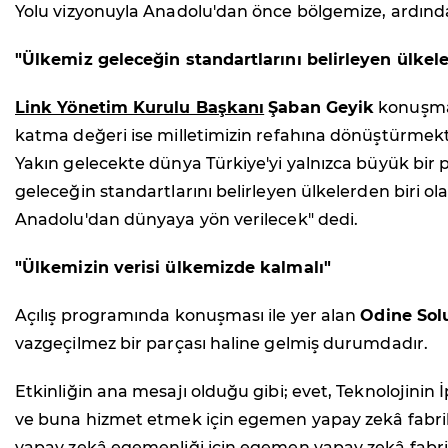
Yolu vizyonuyla Anadolu'dan önce bölgemize, ardın
"Ülkemiz geleceğin standartlarını belirleyen ülkele
Link Yönetim Kurulu Başkanı
Şaban Geyik
konuşmas
katma değeri ise milletimizin refahına dönüştürmekti
Yakın gelecekte dünya Türkiye'yi yalnızca büyük bir pa
geleceğin standartlarını belirleyen ülkelerden biri 
Anadolu'dan dünyaya yön verilecek" dedi.
"Ülkemizin verisi ülkemizde kalmalı"
Açılış programında konuşması ile yer alan
Odine Sol
vazgeçilmez bir parçası haline gelmiş durumdadır.
Etkinliğin ana mesajı olduğu gibi; evet, Teknolojini
ve buna hizmet etmek için egemen yapay zekâ fabrika
yapay zekâ egemenliği için egemen yapay zekâ fabrika