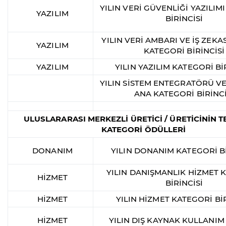
YILIN VERİ GÜVENLİĞİ YAZILIM
YAZILIM
BİRİNCİSİ
YILIN VERİ AMBARI VE İŞ ZEKAS
YAZILIM
KATEGORİ BİRİNCİSİ
YAZILIM
YILIN YAZILIM KATEGORİ Bİ
YILIN SİSTEM ENTEGRATÖRÜ VE
ANA KATEGORİ BİRİNCİ
ULUSLARARASI MERKEZLİ ÜRETİCİ / ÜRETİCİNİN T
KATEGORİ ÖDÜLLERİ
DONANIM
YILIN DONANIM KATEGORİ Bİ
YILIN DANIŞMANLIK HİZMET 
HİZMET
BİRİNCİSİ
HİZMET
YILIN HİZMET KATEGORİ BİR
HİZMET
YILIN DIŞ KAYNAK KULLANIM