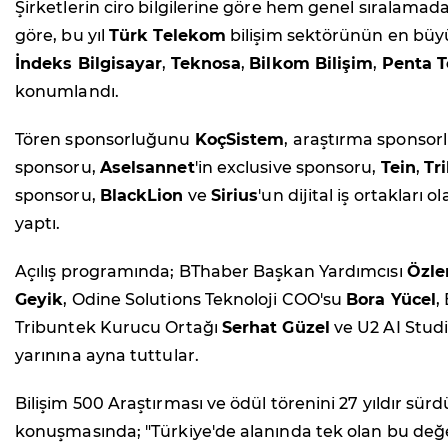
Şirketlerin ciro bilgilerine göre hem genel sıralamad
göre, bu yıl
Türk Telekom
bilişim sektörünün en büyü
İndeks Bilgisayar
,
Teknosa
,
Bilkom Bilişim
,
Penta T
konumlandı.
Tören sponsorluğunu
KoçSistem
, araştırma sponso
sponsoru,
Aselsannet
'in exclusive sponsoru,
Tein
,
Tr
sponsoru,
BlackLion
ve
Sirius
'un dijital iş ortakları
yaptı.
Açılış programında; BThaber Başkan Yardımcısı
Özl
Geyik
, Odine Solutions Teknoloji COO'su
Bora Yücel
,
Tribuntek Kurucu Ortağı
Serhat Güzel
ve U2 AI Stud
yarınına ayna tuttular.
Bilişim 500 Araştırması ve ödül törenini 27 yıldır sü
konuşmasında; "Türkiye'de alanında tek olan bu değer