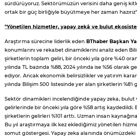
sürdürüyoruz. Sektörümüzün verisini daha geniş kitle
ortak bir güç birliğiyle büyütmeye her zaman hazırız"
"Yönetilen hizmetler, yapay zekâ ve bulut ekosiste
Araştırma sürecine liderlik eden
BThaber Başkan Ya
konumlarını ve rekabet dinamiklerini analiz eden Bili
şirketlerin toplam geliri, bir önceki yıla göre %40 ora
yılında TL bazında %88, 2024 yılında ise %56 olarak 
ediyor. Ancak ekonomik belirsizlikler ve yatırım kar
yılında Bilişim 500 listesinde yer alan şirketlerin %8'
Sektör dinamikleri incelendiğinde yapay zeka, bulut v
gelirlerinde bir önceki yıla göre %58 artış kaydedil
şirketlerin gelirleri %101 arttı. Uzman insan kaynağı
Bu yıl araştırmaya ilk kez eklediğimiz yönetilen hizm
somut göstergesi. Yapay zeka alanında önümüzdeki dön