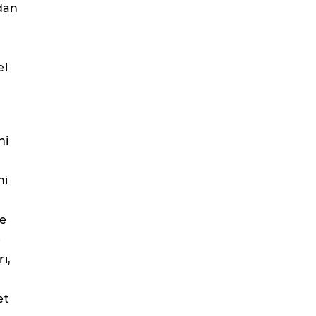
rdan
el
ni
ni
de
e
ı,
et