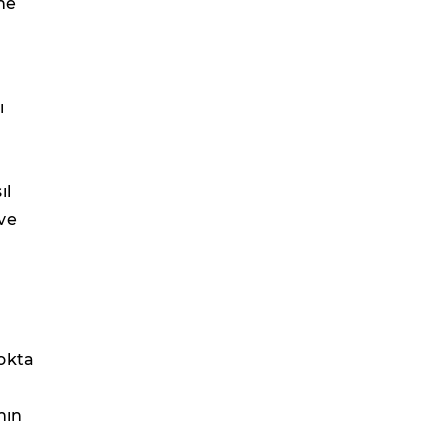
ine
ı
ıl
ve
okta
nın