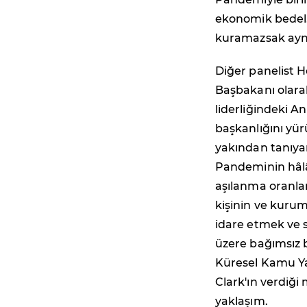
ekonomik bedel.
kuramazsak aynı
Diğer panelist H
Başbakanı olara
liderliğindeki A
başkanlığını yür
yakından tanıyan
Pandeminin hâlâ 
aşılanma oranlar
kişinin ve kurum
idare etmek ve s
üzere bağımsız b
Küresel Kamu Ya
Clark'ın verdiği 
yaklaşım.