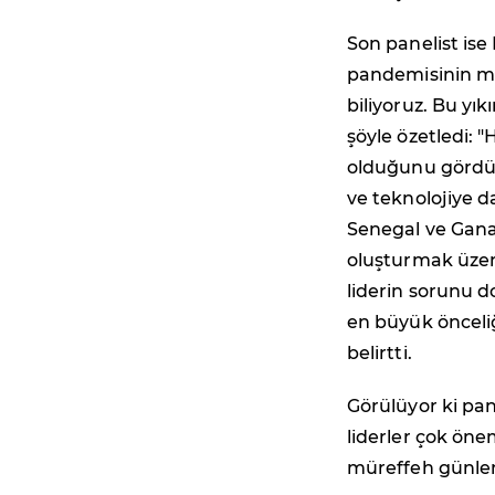
Son panelist i
pandemisinin maa
biliyoruz. Bu yık
şöyle özetledi: 
olduğunu gördük
ve teknolojiye d
Senegal ve Gana'n
oluşturmak üzer
liderin sorunu d
en büyük önceli
belirtti.
Görülüyor ki pa
liderler çok önem
müreffeh günler