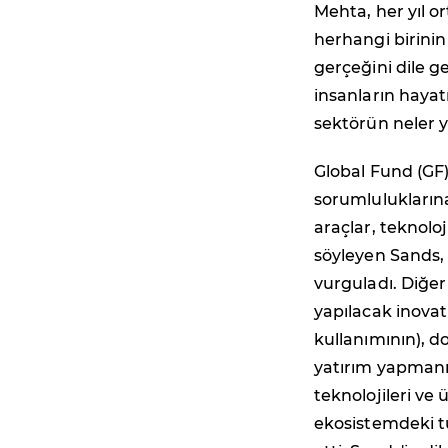
Mehta, her yıl o
herhangi birinin
gerçeğini dile g
insanların haya
sektörün neler y
Global Fund (GF
sorumlulukların
araçlar, teknoloj
söyleyen Sands,
vurguladı. Diğer
yapılacak inovat
kullanımının), d
yatırım yapmanı
teknolojileri ve 
ekosistemdeki t