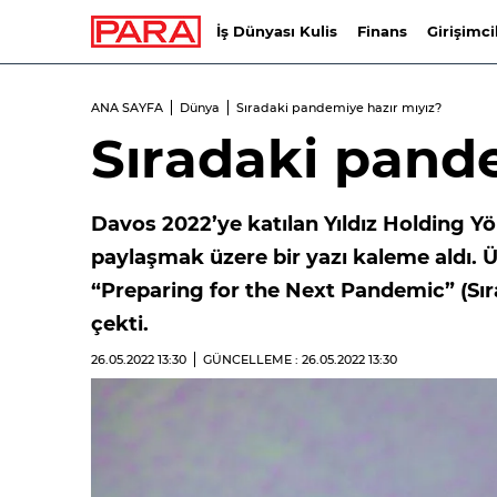
İş Dünyası Kulis
Finans
Girişimci
ANA SAYFA
Dünya
Sıradaki pandemiye hazır mıyız?
Sıradaki pand
Davos 2022’ye katılan Yıldız Holding Yö
paylaşmak üzere bir yazı kaleme aldı. Ül
“Preparing for the Next Pandemic” (Sı
çekti.
26.05.2022
13:30
GÜNCELLEME : 26.05.2022
13:30