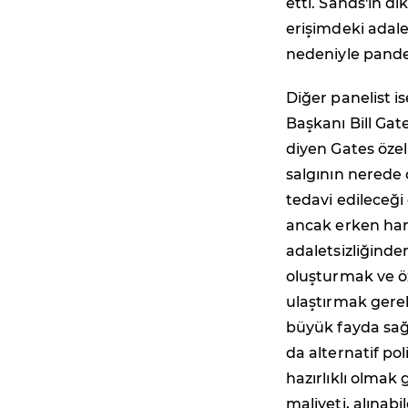
etti. Sands'in d
erişimdeki adalet
nedeniyle pandem
Diğer panelist is
Başkanı Bill Gate
diyen Gates özel
salgının nerede 
tedavi edileceğ
ancak erken har
adaletsizliğinde
oluşturmak ve öz
ulaştırmak gerek
büyük fayda sağ
da alternatif pol
hazırlıklı olmak
maliyeti, alınab