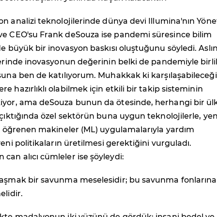
n analizi teknolojilerinde dünya devi Illumina'nın Yön
ve CEO'su Frank deSouza ise pandemi süresince bilim
de büyük bir inovasyon baskısı oluştuğunu söyledi. Aslı
lerinde inovasyonun değerinin belki de pandemiyle birli
suna ben de katılıyorum. Muhakkak ki karşılaşabileceğ
 hazırlıklı olabilmek için etkili bir takip sisteminin
iyor, ama deSouza bunun da ötesinde, herhangi bir ül
 çıktığında özel sektörün buna uygun teknolojilerle, yen
ni öğrenen makineler (ML) uygulamalarıyla yardım
eni politikaların üretilmesi gerektiğini vurguladı.
an alıcı cümleler ise şöyleydi:
vaşmak bir savunma meselesidir; bu savunma fonlarına
lidir.
ikte madalyonun iki yüzünü de gördük: insani bedel ve