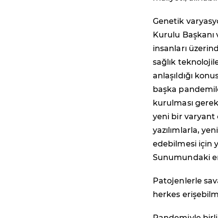
Genetik varyasyo
Kurulu Başkanı 
insanları üzerin
sağlık teknoloji
anlaşıldığı konu
başka pandemilere
kurulması gerek
yeni bir varyant
yazılımlarla, ye
edebilmesi için y
Sunumundaki en c
Patojenlerle sa
herkes erişebilme
Pandemiyle birl