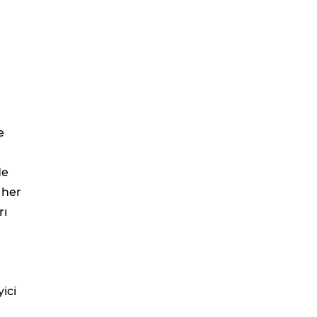
e
de
 her
rı
yici