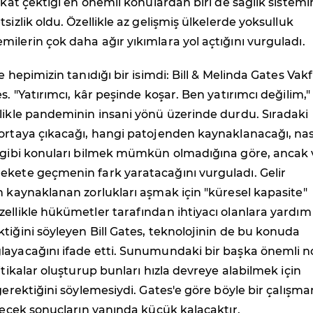
ikkat çektiği en önemli konulardan biri de sağlık sistem
sizlik oldu. Özellikle az gelişmiş ülkelerde yoksulluk
ilerin çok daha ağır yıkımlara yol açtığını vurguladı.
e hepimizin tanıdığı bir isimdi: Bill & Melinda Gates Vakf
s. "Yatırımcı, kâr peşinde koşar. Ben yatırımcı değilim,"
likle pandeminin insani yönü üzerinde durdu. Sıradaki
ortaya çıkacağı, hangi patojenden kaynaklanacağı, nas
i gibi konuları bilmek mümkün olmadığına göre, ancak 
ekete geçmenin fark yaratacağını vurguladı. Gelir
n kaynaklanan zorlukları aşmak için "küresel kapasite"
ellikle hükümetler tarafından ihtiyacı olanlara yardım
tiğini söyleyen Bill Gates, teknolojinin de bu konuda
layacağını ifade etti. Sunumundaki bir başka önemli n
itikalar oluşturup bunları hızla devreye alabilmek için
 gerektiğini söylemesiydi. Gates'e göre böyle bir çalışma
ilecek sonuçların yanında küçük kalacaktır.