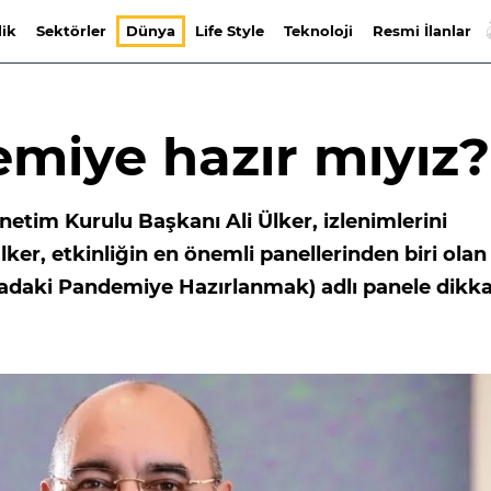
lik
Sektörler
Dünya
Life Style
Teknoloji
Resmi İlanlar
emiye hazır mıyız?
netim Kurulu Başkanı Ali Ülker, izlenimlerini
ker, etkinliğin en önemli panellerinden biri olan
radaki Pandemiye Hazırlanmak) adlı panele dikk