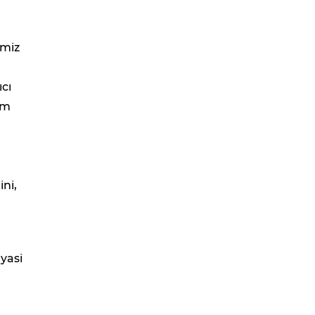
imiz
ıcı
im
ni,
yasi
,