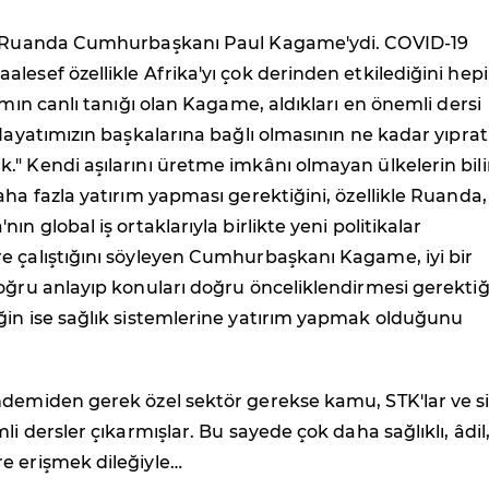
se Ruanda Cumhurbaşkanı Paul Kagame'ydi. COVID-19
lesef özellikle Afrika'yı çok derinden etkilediğini hep
ımın canlı tanığı olan Kagame, aldıkları en önemli dersi
"Hayatımızın başkalarına bağlı olmasının ne kadar yıprat
." Kendi aşılarını üretme imkânı olmayan ülkelerin bil
aha fazla yatırım yapması gerektiğini, özellikle Ruanda,
ın global iş ortaklarıyla birlikte yeni politikalar
e çalıştığını söyleyen Cumhurbaşkanı Kagame, iyi bir
oğru anlayıp konuları doğru önceliklendirmesi gerektiği
ğin ise sağlık sistemlerine yatırım yapmak olduğunu
ndemiden gerek özel sektör gerekse kamu, STK'lar ve si
li dersler çıkarmışlar. Bu sayede çok daha sağlıklı, âdil
e erişmek dileğiyle…