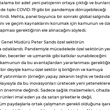
rtalama bir adet yeni patojenin ortaya çıktığı ve bunla
 de tıpkı COVID-19 gibi bir pandemiye dönüşebileceği
etirdi. Mehta, panel boyunca bir sonraki global salgında
tını ve geçim kaynaklarını korumak için kamunun ve öz
apması gerektiğinin ele alınacağını söyledi.
) Genel Müdürü Peter Sands özel sektörün
a odaklandı. Pandemiyle mücadelede özel sektörün ye
iler, beceriler ve uzmanlık gibi katkılar sunabileceğini
 kamunun da bu avantajlardan yararlanması gerektiği
 bir deyişle kamu-özel sektör iş birliğinin ve kamuya
if yatırımların (örneğin yapay zekanın teşhis ve tedavi
olayısıyla da bu inovasyonları üretecek yeni yetenekler
n önemine değindi. Sadece sağlık malzemeleri, cihazlar
ürünleri imal eden ya da satan şirketlerle değil,
üm paydaşlarla ortak çalışmanın gerekli olduğuna işar