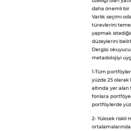
özelliği olan ya
daha önemli bir 
Varlık seçimi od
türevlerini temel
yapmak istediği
düzeylerini beli
Dergisi okuyucul
metadolojiyi uy
1-Tüm portföyler
yüzde 25 olarak 
altında yer alan 
fonlara portföye 
portföylerde yüz
2- Yüksek riskli 
ortalamalarında