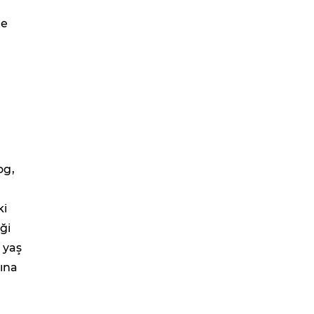
te
og,
ki
ği
n yaş
rına