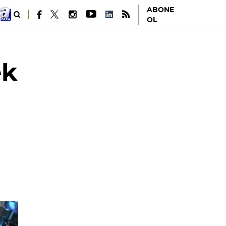
ABONE
OL
ek