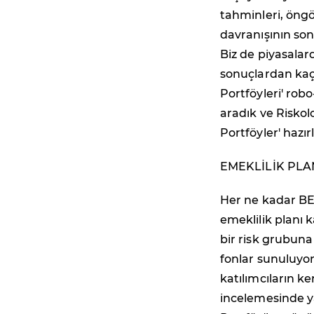
tahminleri, öngö
davranışının son
Biz de piyasalar
sonuçlardan ka
Portföyleri' robo
aradık ve Riskol
Portföyler' hazır
EMEKLİLİK PLA
Her ne kadar BES
emeklilik planı k
bir risk grubuna
fonlar sunuluyor
katılımcıların ke
incelemesinde y