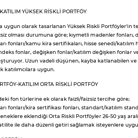
/KATILIM YÜKSEK RİSKLİ PORTFÖY
na uygun olarak tasarlanan Yüksek Riskli Portföyler'in t
faizsiz olması durumuna göre; kıymetli madenler fonları, d
rı fonları/kamu kira sertifikaları, hisse senedi/katılım 
endeks fonlar, değişken fonlar/katılım değişken fonlar v
luşturuyor. Uzun vadeli düşünen, kayba katlanabilen ve 
k katılımcılara uygun.
ORTFÖY-KATILIM ORTA RİSKLİ PORTFÖY
deki fon türlerine ek olarak faizli/faizsiz tercihe göre;
ı fonları/kira sertifikası fonları, standart/katılım stan
eneklere eklendiği Orta Riskli Portföyler 26-50 yaş aral
atilite ile daha düzenli getiri sağlamak isteyenlere uyg