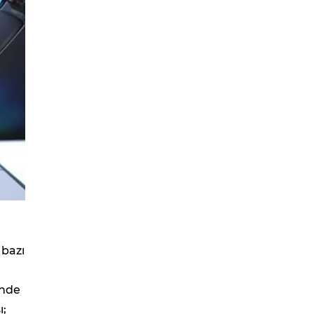
 bazı
a
inde
ı;