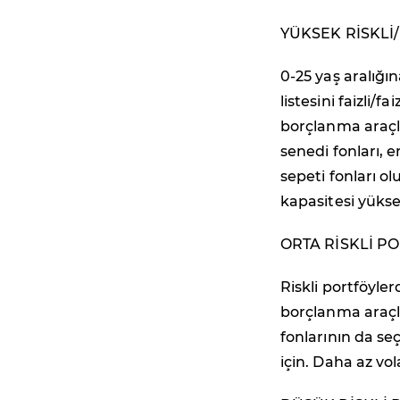
YÜKSEK RİSKLİ
0-25 yaş aralığı
listesini faizli/
borçlanma araçla
senedi fonları, 
sepeti fonları o
kapasitesi yükse
ORTA RİSKLİ P
Riskli portföyler
borçlanma araçlar
fonlarının da seç
için. Daha az vol