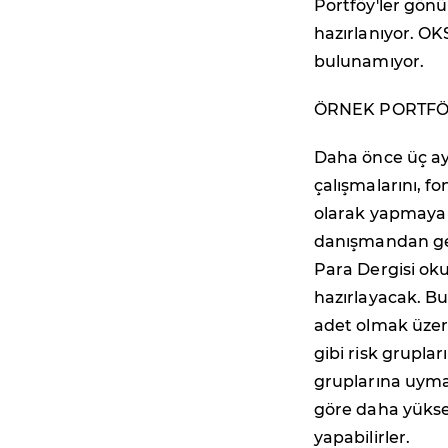
Portföy'ler gönü
hazırlanıyor. OK
bulunamıyor.
ÖRNEK PORTFÖ
Daha önce üç ay
çalışmalarını, fo
olarak yapmaya b
danışmandan gel
Para Dergisi oku
hazırlayacak. Bu 
adet olmak üzer
gibi risk gruplar
gruplarına uymak
göre daha yüksek
yapabilirler.