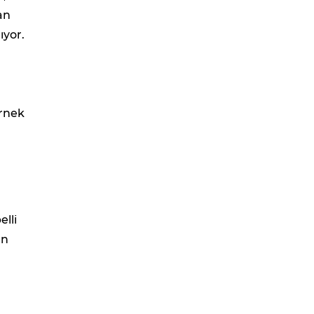
an
ıyor.
Örnek
elli
un