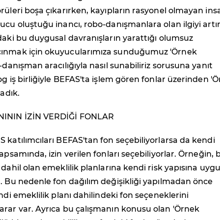
rüleri boşa çıkarırken, kayıpların rasyonel olmayan ins
ucu oluştuğu inancı, robo-danışmanlara olan ilgiyi artır
daki bu duygusal davranışların yarattığı olumsuz
çınmak için okuyucularımıza sunduğumuz 'Örnek
-danışman aracılığıyla nasıl sunabiliriz sorusuna yanıt
og iş birliğiyle BEFAS'ta işlem gören fonlar üzerinden '
ladık.
NININ İZİN VERDİĞİ FONLAR
 katılımcıları BEFAS'tan fon seçebiliyorlarsa da kendi
apsamında, izin verilen fonları seçebiliyorlar. Örneğin, b
 dahil olan emeklilik planlarına kendi risk yapısına uyg
. Bu nedenle fon dağılım değişikliği yapılmadan önce
ndi emeklilik planı dahilindeki fon seçeneklerini
arar var. Ayrıca bu çalışmanın konusu olan 'Örnek