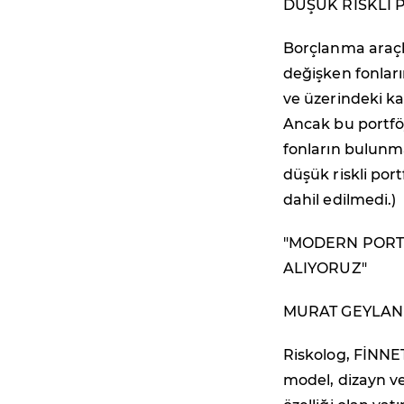
DÜŞÜK RİSKLİ 
Borçlanma araçla
değişken fonları
ve üzerindeki kat
Ancak bu portföy
fonların bulunma
düşük riskli por
dahil edilmedi.)
"MODERN PORTF
ALIYORUZ"
MURAT GEYLANİ 
Riskolog, FİNNET
model, dizayn v