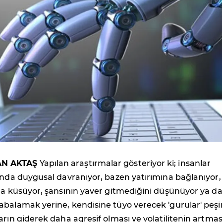
N AKTAŞ
Yapılan araştırmalar gösteriyor ki; insanlar
ında duygusal davranıyor, bazen yatırımına bağlanıyor,
na küsüyor, şansının yaver gitmediğini düşünüyor ya d
abalamak yerine, kendisine tüyo verecek 'gurular' peş
arın giderek daha agresif olması ve volatilitenin artmas