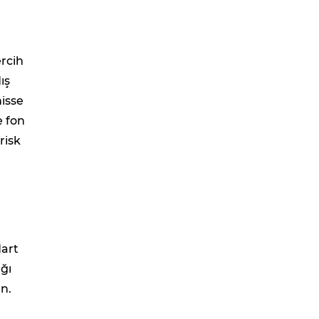
ercih
ış
hisse
e fon
risk
dart
ığı
un.