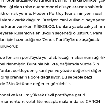
tırım otomatizasyonu sürecini barındırmakla birlikte, ço
özelliği olan robo quant model dizayn aracına sahiptir.
aklı olmak yerine, Modern Portföy Teorisi'nin yeni nesil
 alarak varlık dağılımı üretiyor. Yani kullanıcı neye yatı
ne karar verirken RİSKOLOG, bunlara yapılacak yatırı
rleyerek kullanıcıya en uygun seçeneği oluşturur. Para
arı için hazırladığımız 'Örnek Portföy'lerde aşağıdaki
guluyoruz:
de fonların portföyde yer alabileceği maksimum ağırlı
belirlenmiştir. Bununla birlikte, dağılımda yüzde 5'in
fonlar, portföyden çıkarılıyor ve yüzde değerleri diğer
giriş oranlarına göre dağıtılıyor. Bu sebeple bazı
de 25'in üstünde değerler görülebilir.
model ve katılım yüksek riskli portföyde getiri
 momentum, volatilite hesaplamalarında ise GARCH