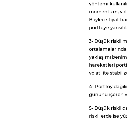
yöntemi kullanılı
momentum, volat
Böylece fiyat ha
portföye yansıtıl
3- Düşük riskli 
ortalamalarında 
yaklaşımı benims
hareketleri port
volatilite stabil
4- Portföy dağılı
gününü içeren ve
5- Düşük riskli d
risklilerde ise y