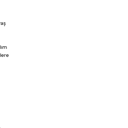
yaş
ılım
lere