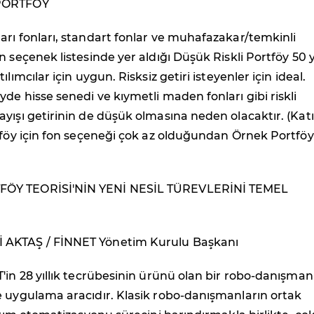
PORTFÖY
rı fonları, standart fonlar ve muhafazakar/temkinli
n seçenek listesinde yer aldığı Düşük Riskli Portföy 50 
ılımcılar için uygun. Risksiz getiri isteyenler için ideal.
de hisse senedi ve kıymetli maden fonları gibi riskli
yışı getirinin de düşük olmasına neden olacaktır. (Kat
tföy için fon seçeneği çok az olduğundan Örnek Portföy
ÖY TEORİSİ'NİN YENİ NESİL TÜREVLERİNİ TEMEL
AKTAŞ / FİNNET Yönetim Kurulu Başkanı
'in 28 yıllık tecrübesinin ürünü olan bir robo-danışman
e uygulama aracıdır. Klasik robo-danışmanların ortak