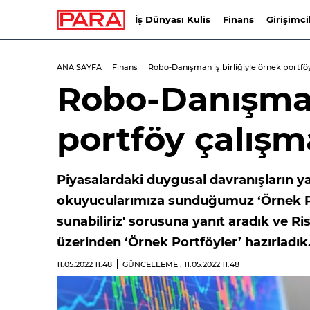
İş Dünyası Kulis
Finans
Girişimci
ANA SAYFA
Finans
Robo-Danışman iş birliğiyle örnek portfö
Robo-Danışman 
portföy çalışm
Piyasalardaki duygusal davranışların y
okuyucularımıza sunduğumuz ‘Örnek Por
sunabiliriz' sorusuna yanıt aradık ve Ri
üzerinden ‘Örnek Portföyler’ hazırladık
11.05.2022
11:48
GÜNCELLEME : 11.05.2022
11:48