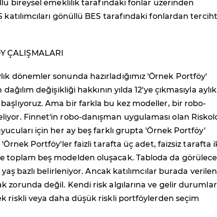
llü bireysel emeklilik tarafındaki fonlar üzerinden
S katılımcıları gönüllü BES tarafındaki fonlardan tercih
Y ÇALIŞMALARI
lık dönemler sonunda hazırladığımız 'Örnek Portföy'
n dağılım değişikliği hakkının yılda 12'ye çıkmasıyla aylık
aşlıyoruz. Ama bir farkla bu kez modeller, bir robo-
iyor. Finnet'in robo-danışman uygulaması olan Riskol
yucuları için her ay beş farklı grupta 'Örnek Portföy'
'Örnek Portföy'ler faizli tarafta üç adet, faizsiz tarafta i
e toplam beş modelden oluşacak. Tabloda da görülece
ı yaş bazlı belirleniyor. Ancak katılımcılar burada verile
 zorunda değil. Kendi risk algılarına ve gelir durumla
 riskli veya daha düşük riskli portföylerden seçim