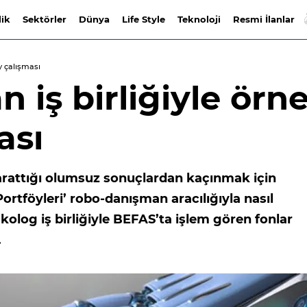
lik
Sektörler
Dünya
Life Style
Teknoloji
Resmi İlanlar
y çalışması
iş birliğiyle örn
ası
arattığı olumsuz sonuçlardan kaçınmak için
tföyleri’ robo-danışman aracılığıyla nasıl
skolog iş birliğiyle BEFAS’ta işlem gören fonlar
.