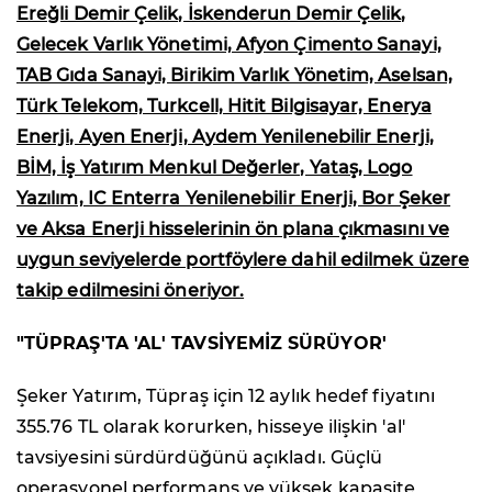
Ereğli Demir Çelik, İskenderun Demir Çelik,
Gelecek Varlık Yönetimi, Afyon Çimento Sanayi,
TAB Gıda Sanayi, Birikim Varlık Yönetim, Aselsan,
Türk Telekom, Turkcell, Hitit Bilgisayar, Enerya
Enerji, Ayen Enerji, Aydem Yenilenebilir Enerji,
BİM, İş Yatırım Menkul Değerler, Yataş, Logo
Yazılım, IC Enterra Yenilenebilir Enerji, Bor Şeker
ve Aksa Enerji hisselerinin ön plana çıkmasını ve
uygun seviyelerde portföylere dahil edilmek üzere
takip edilmesini öneriyor.
"TÜPRAŞ'TA 'AL' TAVSİYEMİZ SÜRÜYOR'
Şeker Yatırım, Tüpraş için 12 aylık hedef fiyatını
355.76 TL olarak korurken, hisseye ilişkin 'al'
tavsiyesini sürdürdüğünü açıkladı. Güçlü
operasyonel performans ve yüksek kapasite