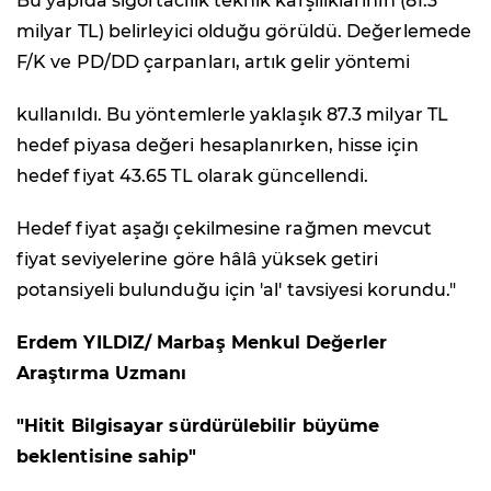
Bu yapıda sigortacılık teknik karşılıklarının (81.3
milyar TL) belirleyici olduğu görüldü. Değerlemede
F/K ve PD/DD çarpanları, artık gelir yöntemi
kullanıldı. Bu yöntemlerle yaklaşık 87.3 milyar TL
hedef piyasa değeri hesaplanırken, hisse için
hedef fiyat 43.65 TL olarak güncellendi.
Hedef fiyat aşağı çekilmesine rağmen mevcut
fiyat seviyelerine göre hâlâ yüksek getiri
potansiyeli bulunduğu için 'al' tavsiyesi korundu."
Erdem YILDIZ/ Marbaş Menkul Değerler
Araştırma Uzmanı
"Hitit Bilgisayar sürdürülebilir büyüme
beklentisine sahip"