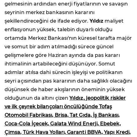
gelmesinin ardından enerji fiyatlarının ve savaşın
seyrinin merkez bankasının kararını
şekillendireceğini de ifade ediyor.
Yıldız
maliyet
enflasyonun yüksek, talebin duyarlı olduğu
ortamda Merkez Bankası'nın küresel tarafta majör
ve somut bir adım atılmadığı sürece güncel
gelişmelere göre Haziran ayında da pas kararı
ihtimalinin artabileceğini düşünüyor. Somut
adımlar atılsa dahi sürecin işleyişi ve politikanın
seyri açısından pas kararının daha sağlıklı olacağını
düşünsek de haber akışlarının öneminin yüksek
olduğunun da altını çizen
Yıldız,
jeopolitik riskler
ve ilk çeyrek bilançoları öncülüğünde Tofaş
Otomobil Fabrikası, Brisa, Tat Gıda, İş Bankası,
Coca-Cola İçecek, Galata Wind Enerji, Ebebek,
Çimsa, Türk Hava Yolları, Garanti BBVA, Yapı Kredi,