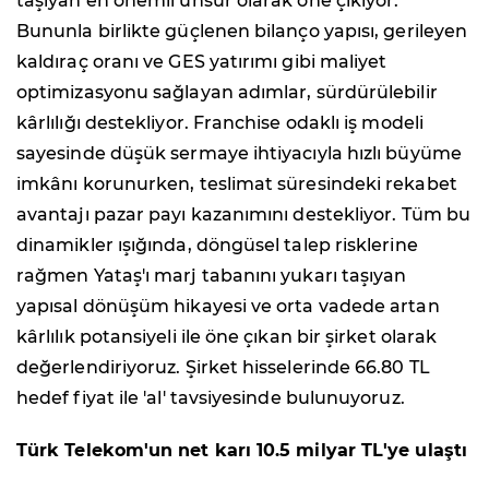
taşıyan en önemli unsur olarak öne çıkıyor.
Bununla birlikte güçlenen bilanço yapısı, gerileyen
kaldıraç oranı ve GES yatırımı gibi maliyet
optimizasyonu sağlayan adımlar, sürdürülebilir
kârlılığı destekliyor. Franchise odaklı iş modeli
sayesinde düşük sermaye ihtiyacıyla hızlı büyüme
imkânı korunurken, teslimat süresindeki rekabet
avantajı pazar payı kazanımını destekliyor. Tüm bu
dinamikler ışığında, döngüsel talep risklerine
rağmen Yataş'ı marj tabanını yukarı taşıyan
yapısal dönüşüm hikayesi ve orta vadede artan
kârlılık potansiyeli ile öne çıkan bir şirket olarak
değerlendiriyoruz. Şirket hisselerinde 66.80 TL
hedef fiyat ile 'al' tavsiyesinde bulunuyoruz.
Türk Telekom'un net karı 10.5 milyar TL'ye ulaştı