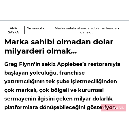
ANA
Girişimcilik
Marka sahibi olmadan dolar milyarderi
SAYFA
olmak...
Marka sahibi olmadan dolar
milyarderi olmak...
Greg Flynn’in sekiz Applebee’s restoranıyla
başlayan yolculuğu, franchise
yatırımcılığının tek şube işletmeciliğinden
çok markalı, çok bölgeli ve kurumsal
sermayenin ilgisini çeken milyar dolarlık
platformlara dönüşebileceğini gösteriyor.
BİZE ULAŞIN
ABD’de 921 milyar doları aşan ekonomik
çıktı üreten franchise ekonomisi, Türkiye